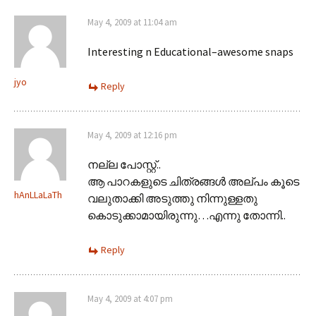
May 4, 2009 at 11:04 am
Interesting n Educational–awesome snaps
jyo
Reply
May 4, 2009 at 12:16 pm
നല്ല പോസ്റ്റ്..
ആ പാറകളുടെ ചിത്രങ്ങള്‍ അല്പം കൂടെ
hAnLLaLaTh
വലുതാക്കി അടുത്തു നിന്നുള്ളതു
കൊടുക്കാമായിരുന്നു…എന്നു തോന്നി..
Reply
May 4, 2009 at 4:07 pm