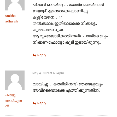
പ്ലാന്‍ ചെയ്തു … യാത്ര ചെയ്‌താല്‍
ഇയാള് എന്തൊക്കെ കാണിച്ചു
smitha
കൂട്ടിയേനെ…??
adharsh
തല്‍ക്കാലം ഇതിലൊക്കെ നിക്കട്ടെ..
ചുമ്മാ..അസൂയ..
ആ മുഴങ്ങോടിക്കാരി നല്ല പാതീടെ ഒപ്പം
നിക്കണ ഫോട്ടോ കൂടി ഇടായിരുന്നു..
Reply
May 4, 2009 at 6:54 pm
വായിച്ചു… ഒത്തിരി നന്ദി-ഞങ്ങളേയും
അവിടെയൊക്കെ എത്തിക്കുന്നതിന്..
ഷാജു
അച്യുത
Reply
ന്‍