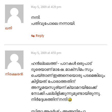
May 5, 2009 at 4:29 pm
നന്ദി.
പതിവുപോലെ നന്നായി.
ലതി
Reply
May 5, 2009 at 4:55 pm
ഹന്‍ല്ലലത്ത് – പാറകള്‍ ഒരുപാട്
ദൂരെയാണ് മാഷേ. മാക്സിമം സൂം
നിരക്ഷരന്‍
ചെയ്താണ് ഇങ്ങനെയൊരു പടമെങ്കിലും
കിട്ടിയത്. പോരാത്തതിന്
അസ്തമയസൂര്യന് ക്യാമറയിലേക്ക്
നോക്കി പല്ലിളിക്കുന്നുമുണ്ടായിരുന്നു.
നിര്‍ദ്ദേശത്തിന് നന്ദി
സ്മിതാ ആദര്‍ശ് – അങ്ങനിപ്പോ