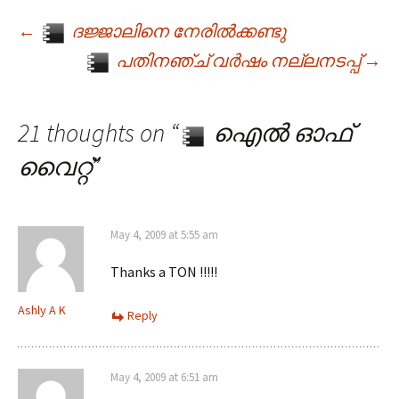
←
ദജ്ജാലിനെ നേരില്‍ക്കണ്ടു
Post navigation
പതിനഞ്ച് വര്‍ഷം നല്ലനടപ്പ്
→
21 thoughts on “
ഐല്‍ ഓഫ്
വൈറ്റ്
”
May 4, 2009 at 5:55 am
Thanks a TON !!!!!
Ashly A K
Reply
May 4, 2009 at 6:51 am