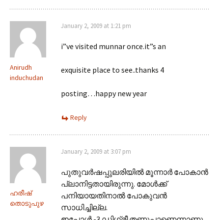
January 2, 2009 at 1:21 pm
i”ve visited munnar once.it”s an
Anirudh
exquisite place to see..thanks 4
induchudan
posting…happy new year
Reply
January 2, 2009 at 3:07 pm
പുതുവര്‍ഷപ്പുലരിയില്‍ മൂന്നാര്‍ പോകാന്‍
പ്ലാനിട്ടതായിരുന്നു. മോള്‍ക്ക്
ഹരീഷ്
പനിയായതിനാല്‍ പോകുവന്‍
തൊടുപുഴ
സാധിച്ചില്ല.
ഇപ്പോള്‍ -3 ഡിഗ്രീ തണുപ്പാണെന്നാണു