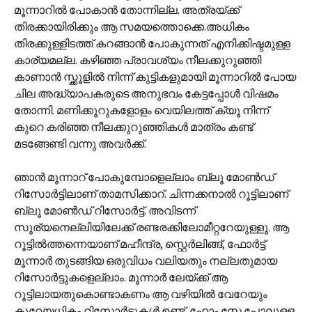
മൂന്നാറില്‍ പോകാന്‍ തോന്നില്ല. അത്രയ്ക്ക്
തിരക്കായിരിക്കും ആ സമയത്തൊക്കെ.അധികം
തിരക്കുള്ളിടത്ത് കറങ്ങാന്‍ പോകുന്നത് എനിക്കിഷ്ടമുള്ള
കാര്യമല്ല. കഴിഞ്ഞ പ്രാവശ്യം നീലക്കുറുഞ്ഞി
കാണാന്‍ സ്ക്കൂളില്‍ നിന്ന് കുട്ടികളുമായി മൂന്നാറില്‍ പോയ
ചില അദ്ധ്യാപകരുടെ അനുഭവം കേട്ടപ്പോള്‍ വിഷമം
തോന്നി. മണിക്കൂറുകളോളം വെയിലത്ത് ക്യൂ നിന്ന്
കുറെ കരിഞ്ഞ നീലക്കുറുഞ്ഞികള്‍ മാത്രം കണ്ട്
മടങ്ങേണ്ടി വന്നു അവര്‍ക്ക്.
ഞാന്‍ മൂന്നാറ് പോകുമ്പോളെല്ലാം ബ്ലൂ മോണ്‍‌ഡ്
റിസോര്‍ട്ടിലാണ് താമസിക്കാറ്. ചിന്നക്കനാല്‍ റൂട്ടിലാണ്
ബ്ലൂ മോണ്‍‌ഡ് റിസോര്‍ട്ട്. അവിടന്ന്
സൂര്യനെല്ലിയിലേക്ക് രണ്ടരക്കിലോമീറ്ററേയുള്ളൂ. ആ
റൂട്ടില്‍ത്തന്നെയാണ് മഹീന്ദ്ര, സ്റ്റെര്‍ലിങ്ങ്, ഫോര്‍ട്ട്
മൂന്നാര്‍ തുടങ്ങിയ ഒരുവിധം വലിയതും നല്ലതുമായ
റിസോര്‍ട്ടുകളെല്ലാം. മൂന്നാര്‍ ലേയ്‌ക്ക് ആ
റൂട്ടിലായതുകൊണ്ടാകണം ആ വഴിയില്‍ വേറേയും
കുറേയധികം റിസോര്‍ട്ടുകള്‍ ഉണ്ട്. ഹോം സ്റ്റേ പോലുള്ള