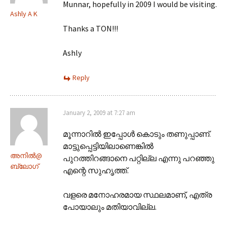
Munnar, hopefully in 2009 I would be visiting.
Ashly A K
Thanks a TON!!!
Ashly
Reply
January 2, 2009 at 7:27 am
മൂന്നാറില്‍ ഇപ്പോള്‍ കൊടും തണുപ്പാണ്.
മാട്ടുപ്പെട്ടിയിലാണെങ്കില്‍
അനില്‍@
പുറത്തിറങ്ങാനെ പറ്റില്ല എന്നു പറഞ്ഞു
ബ്ലോഗ്
എന്റെ സുഹൃത്ത്.
വളരെ മനോഹരമായ സ്ഥലമാണ്, എത്ര
പോയാലും മതിയാവില്ല.