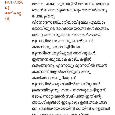
MANIKANDA
അറിയിക്കട്ടെ. മൂന്നാറിൽ അനേകം തവണ
N [
ഞാൻ പോയിട്ടുണ്ടെങ്കിലും അതിൽ ഒന്നു
മണികണ്ഠ
പോലും ഒരു
ന്‍‌ ]
വിനോദസഞ്ചാരിയായിട്ടല്ല. എല്ലാം
ജോലിയുടെ ഭാഗമായ യാത്രകൾ മാത്രം.
അതു കൊണ്ടുതന്നെ സൗകര്യമായി
മൂന്നാറിൽ നടക്കാനും കാഴ്ചകൾ
കാണാനും സാധിച്ചിട്ടില്ല.
മൂന്നറിനെക്കുറിച്ചുള്ള അറിവുകൾ
ഇങ്ങനെ ബൂലോകകാഴ്ചകളിൽ
ഒതുങ്ങുന്നു. എന്നാലും മൂന്നാറിൽ ഞാൻ
കാണാൻ ആഗ്രഹിക്കുന്ന രണ്ടു
കാര്യങ്ങൾ കൂടിയുണ്ട്.
മൂന്നാറിൽ ഒരു റെയിൽ‌വേസ്‌റ്റേഷൻ
ഉണ്ടായിരുന്നു എന്ന പറഞ്ഞുകേട്ടിട്ടുണ്ട്.
ടോപ് സ്‌റ്റേഷന്റെ സമീപത്ത് ഇതിന്റെ
അവശിഷ്ടങ്ങൾ ഇപ്പോഴും ഉണ്ടത്രേ. 1928
ലെ ശക്തമായ മഴയിൽ റെയിൽ പാളങ്ങൾ
ഒലിച്ചുപോയതോടെയാണ് ഈ