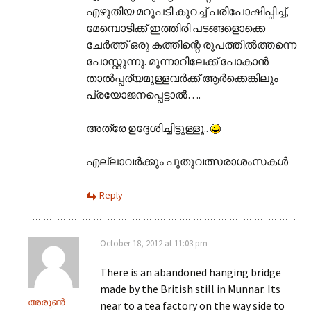
എഴുതിയ മറുപടി കുറച്ച് പരിപോഷിപ്പിച്ച്,
മേമ്പൊടിക്ക് ഇത്തിരി പടങ്ങളൊക്കെ
ചേര്‍ത്ത് ഒരു കത്തിന്റെ രൂപത്തില്‍ത്തന്നെ
പോസ്റ്റുന്നു. മൂന്നാറിലേക്ക് പോകാന്‍
താല്‍പ്പര്യമുള്ളവര്‍ക്ക് ആര്‍ക്കെങ്കിലും
പ്രയോജനപ്പെട്ടാല്‍….
അത്രേ ഉദ്ദേശിച്ചിട്ടുള്ളൂ..
എല്ലാവര്‍ക്കും പുതുവത്സരാശംസകള്‍
Reply
October 18, 2012 at 11:03 pm
There is an abandoned hanging bridge
made by the British still in Munnar. Its
അരുണ്‍
near to a tea factory on the way side to