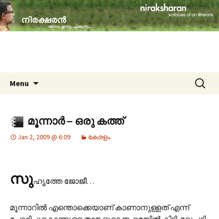
travelogues, book reviews, social issues,
cinema, memories & lot more…
niraksharan (നിരക്ഷരൻ)
Skip to content
Search
Menu
for:
മൂന്നാര്‍ – ഒരു കത്ത്
Jan 2, 2009 @ 6:09
കേരളം
സു
ഹൃത്തേ ജോജീ…
മൂന്നാറില്‍ എന്തൊക്കെയാണ് കാണാനുള്ളത് എന്ന്