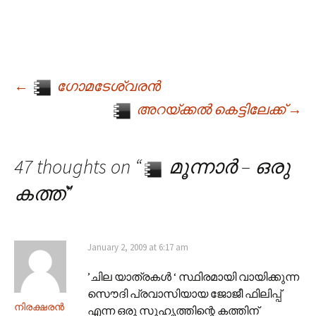
←
ഗോമടേശ്വരന്‍
Post navigation
അറയ്ക്കല്‍ കെട്ടിലേക്ക്
→
47 thoughts on “
മൂന്നാര്‍ – ഒരു
കത്ത്
”
January 2, 2009 at 6:17 am
’ചില യാത്രകള്‍ ‘ സ്ഥിരമായി വായിക്കുന്ന
സൌദി പ്രവാസിയായ ജോജീ ഫിലിപ്പ്
നിരക്ഷരന്‍
എന്ന ഒരു സുഹൃത്തിന്റെ കത്തിന്