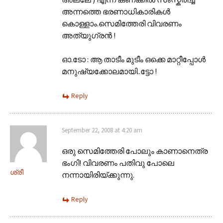
അന്നത്തെ ഭരണാധികാരികള്‍
കൊള്ളാം.സെമിത്തേരി വിവരണം
അത്യുഗ്രന്‍ !
ഓ.ടോ : ആ താടീം മുടീം ഒക്കെ മാറ്റീപ്പോള്‍
മനുഷ്യക്കോലമായി..ട്ടോ !
Reply
September 22, 2008 at 4:20 am
ഒരു സെമിത്തേരി പോലും കാണാനെത്ര
ഭംഗി! വിവരണം പതിവു പോലെ
ശ്രീ
നന്നായിരിയ്ക്കുന്നു.
Reply