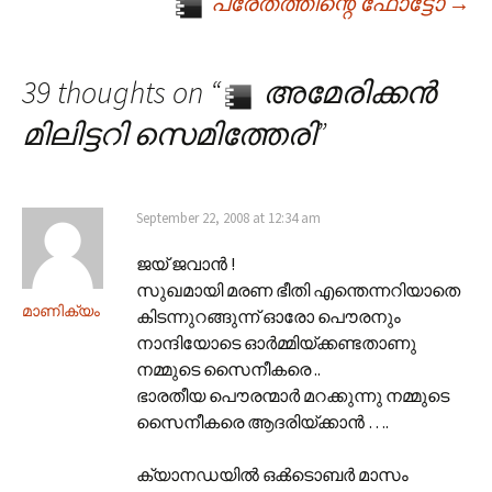
Post navigation
പ്രേതത്തിന്റെ ഫോട്ടോ
→
39 thoughts on “
അമേരിക്കന്‍
മിലിട്ടറി സെമിത്തേരി
”
September 22, 2008 at 12:34 am
ജയ് ജവാന്‍ !
സുഖമായി മരണ ഭീതി എന്തെന്നറിയാതെ
മാണിക്യം
കിടന്നുറങ്ങുന്ന് ഓരോ പൌരനും
നാന്ദിയോടെ ഓര്‍മ്മിയ്ക്കണ്ടതാണു
നമ്മുടെ സൈനീകരെ ..
ഭാരതീയ പൌരന്മാര്‍ മറക്കുന്നു നമ്മുടെ
സൈനീകരെ ആദരിയ്ക്കാന്‍ ….
ക്യാനഡയില്‍‌ ഒക്‍ടൊബര്‍ മാസം