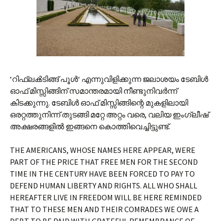
‘റിഫ്ലക്‍ടിങ്ങ് പൂള്‍‘ എന്നുവിളിക്കുന്ന ജലാശയം ടേബിള്‍‍
ഓഫ് മിസ്സിങ്ങിന് സമാന്തരമായി നീണ്ടുനിവര്‍ന്ന്
കിടക്കുന്നു. ടേബിള്‍ ഓഫ് മിസ്സിങ്ങിന്റെ മുകളിലായി
ഒരറ്റത്തുനിന്ന് തുടങ്ങി മറ്റേ അറ്റം വരെ, വലിയ ഇംഗ്ലീഷ്
അക്ഷരങ്ങളില്‍ ഇങ്ങനെ കൊത്തിവെച്ചിട്ടുണ്ട്.
THE AMERICANS, WHOSE NAMES HERE APPEAR, WERE
PART OF THE PRICE THAT FREE MEN FOR THE SECOND
TIME IN THE CENTURY HAVE BEEN FORCED TO PAY TO
DEFEND HUMAN LIBERTY AND RIGHTS. ALL WHO SHALL
HEREAFTER LIVE IN FREEDOM WILL BE HERE REMINDED
THAT TO THESE MEN AND THEIR COMRADES WE OWE A