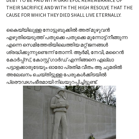
DEBT TO BE PAID WITH GRATEFUL REMEMBRANCE OF
THEIR SACRIFICE AND WITH THE HIGH RESOLVE THAT THE
CAUSE FOR WHICH THEY DIED SHALL LIVE ETERNALLY.
കൈയ്യിലുള്ള നോട്ടുബുക്കില്‍‍ അത് മുഴുവന്‍
എഴുതിയെടുത്ത് പതുക്കെ പതുക്കെ മുന്നോട്ട് നീങ്ങുന്ന
എന്നെ സെമിത്തേരിയിലെത്തിയ മറ്റ് ജനങ്ങള്‍
ശ്രദ്ധിക്കുന്നുണ്ടെന്ന് തോന്നി. ആര്‍മി, നേവി, മറൈന്‍
കോര്‍പ്പ്‌സ്, കോസ്റ്റ് ഗാര്‍ഡ് എന്നിങ്ങനെ എല്ലാ
പട്ടാളക്കാരുടേയും ഓരോ പ്രതിമ വീതം ആ ചുമരില്‍
അലേഖനം ചെയ്തിട്ടുള്ള പേരുകള്‍ക്കിടയില്‍
പ്രൌഢഗംഭീരമായി നിലയുറപ്പിച്ചിട്ടുണ്ട്.