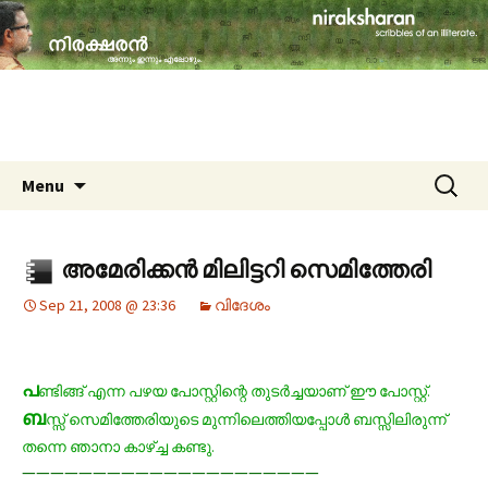
travelogues, book reviews, social issues,
cinema, memories & lot more…
niraksharan (നിരക്ഷരൻ)
Skip to content
Search
Menu
for:
അമേരിക്കന്‍ മിലിട്ടറി സെമിത്തേരി
Sep 21, 2008 @ 23:36
വിദേശം
പ
ണ്ടിങ്ങ്
എന്ന പഴയ പോസ്റ്റിന്റെ തുടര്‍ച്ചയാണ് ഈ പോസ്റ്റ്.
ബ
സ്സ് സെമിത്തേരിയുടെ മുന്നിലെത്തിയപ്പോള്‍ ബസ്സിലിരുന്ന്
തന്നെ ഞാനാ കാഴ്ച്ച കണ്ടു.
—————————————————————