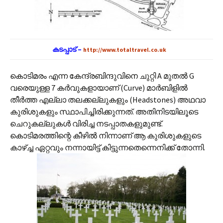
കടപ്പാട് –
http://www.totaltravel.co.uk
കൊടിമരം എന്ന കേന്ദ്രബിന്ദുവിനെ ചുറ്റി A മുതല്‍ G
വരെയുള്ള 7 കര്‍വുകളായാണ് (Curve) മാര്‍ബിളില്‍
തീര്‍ത്ത എല്ലാ തലക്കല്ലുകളും (Headstones) അഥവാ
കുരിശുകളും സ്ഥാപിച്ചിരിക്കുന്നത്. അതിനിടയിലൂടെ
ചെറുകല്ലുകള്‍ വിരിച്ച നടപ്പാതകളുമുണ്ട്.
കൊടിമരത്തിന്റെ കീഴില്‍ നിന്നാണ് ആ കുരിശുകളുടെ‍
കാഴ്ച്ച ഏറ്റവും നന്നായിട്ട് കിട്ടുന്നതെന്നെനിക്ക് തോന്നി.