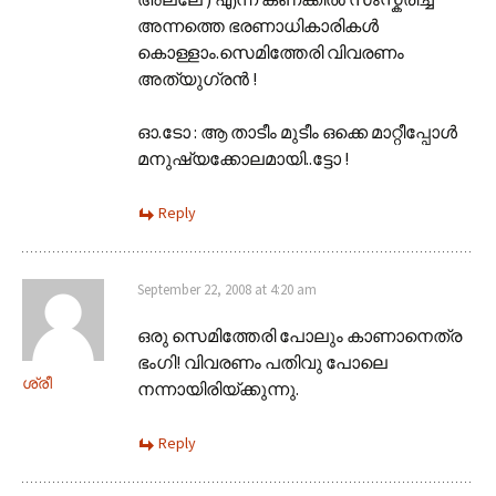
അന്നത്തെ ഭരണാധികാരികള്‍
കൊള്ളാം.സെമിത്തേരി വിവരണം
അത്യുഗ്രന്‍ !
ഓ.ടോ : ആ താടീം മുടീം ഒക്കെ മാറ്റീപ്പോള്‍
മനുഷ്യക്കോലമായി..ട്ടോ !
Reply
September 22, 2008 at 4:20 am
ഒരു സെമിത്തേരി പോലും കാണാനെത്ര
ഭംഗി! വിവരണം പതിവു പോലെ
ശ്രീ
നന്നായിരിയ്ക്കുന്നു.
Reply