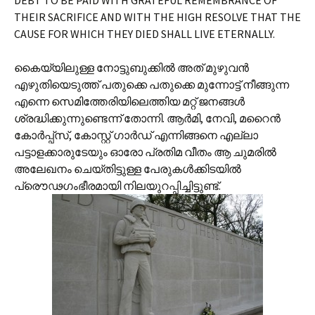
DEBT TO BE PAID WITH GRATEFUL REMEMBRANCE OF
THEIR SACRIFICE AND WITH THE HIGH RESOLVE THAT THE
CAUSE FOR WHICH THEY DIED SHALL LIVE ETERNALLY.
കൈയ്യിലുള്ള നോട്ടുബുക്കില്‍‍ അത് മുഴുവന്‍
എഴുതിയെടുത്ത് പതുക്കെ പതുക്കെ മുന്നോട്ട് നീങ്ങുന്ന
എന്നെ സെമിത്തേരിയിലെത്തിയ മറ്റ് ജനങ്ങള്‍
ശ്രദ്ധിക്കുന്നുണ്ടെന്ന് തോന്നി. ആര്‍മി, നേവി, മറൈന്‍
കോര്‍പ്പ്‌സ്, കോസ്റ്റ് ഗാര്‍ഡ് എന്നിങ്ങനെ എല്ലാ
പട്ടാളക്കാരുടേയും ഓരോ പ്രതിമ വീതം ആ ചുമരില്‍
അലേഖനം ചെയ്തിട്ടുള്ള പേരുകള്‍ക്കിടയില്‍
പ്രൌഢഗംഭീരമായി നിലയുറപ്പിച്ചിട്ടുണ്ട്.