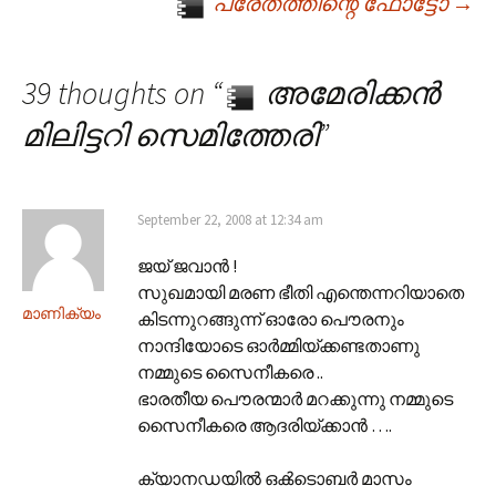
Post navigation
പ്രേതത്തിന്റെ ഫോട്ടോ
→
39 thoughts on “
അമേരിക്കന്‍
മിലിട്ടറി സെമിത്തേരി
”
September 22, 2008 at 12:34 am
ജയ് ജവാന്‍ !
സുഖമായി മരണ ഭീതി എന്തെന്നറിയാതെ
മാണിക്യം
കിടന്നുറങ്ങുന്ന് ഓരോ പൌരനും
നാന്ദിയോടെ ഓര്‍മ്മിയ്ക്കണ്ടതാണു
നമ്മുടെ സൈനീകരെ ..
ഭാരതീയ പൌരന്മാര്‍ മറക്കുന്നു നമ്മുടെ
സൈനീകരെ ആദരിയ്ക്കാന്‍ ….
ക്യാനഡയില്‍‌ ഒക്‍ടൊബര്‍ മാസം