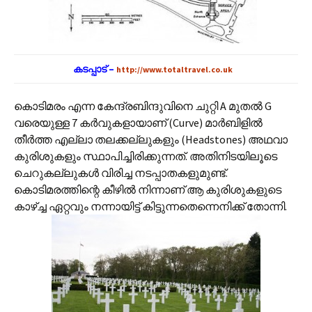
കടപ്പാട് –
http://www.totaltravel.co.uk
കൊടിമരം എന്ന കേന്ദ്രബിന്ദുവിനെ ചുറ്റി A മുതല്‍ G
വരെയുള്ള 7 കര്‍വുകളായാണ് (Curve) മാര്‍ബിളില്‍
തീര്‍ത്ത എല്ലാ തലക്കല്ലുകളും (Headstones) അഥവാ
കുരിശുകളും സ്ഥാപിച്ചിരിക്കുന്നത്. അതിനിടയിലൂടെ
ചെറുകല്ലുകള്‍ വിരിച്ച നടപ്പാതകളുമുണ്ട്.
കൊടിമരത്തിന്റെ കീഴില്‍ നിന്നാണ് ആ കുരിശുകളുടെ‍
കാഴ്ച്ച ഏറ്റവും നന്നായിട്ട് കിട്ടുന്നതെന്നെനിക്ക് തോന്നി.