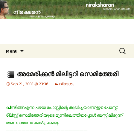
travelogues, book reviews, social issues,
cinema, memories & lot more…
niraksharan (നിരക്ഷരൻ)
Skip to content
Search
Menu
for:
അമേരിക്കന്‍ മിലിട്ടറി സെമിത്തേരി
Sep 21, 2008 @ 23:36
വിദേശം
പ
ണ്ടിങ്ങ്
എന്ന പഴയ പോസ്റ്റിന്റെ തുടര്‍ച്ചയാണ് ഈ പോസ്റ്റ്.
ബ
സ്സ് സെമിത്തേരിയുടെ മുന്നിലെത്തിയപ്പോള്‍ ബസ്സിലിരുന്ന്
തന്നെ ഞാനാ കാഴ്ച്ച കണ്ടു.
—————————————————————