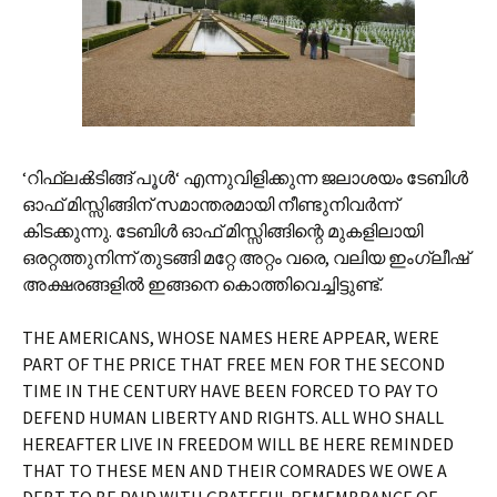
‘റിഫ്ലക്‍ടിങ്ങ് പൂള്‍‘ എന്നുവിളിക്കുന്ന ജലാശയം ടേബിള്‍‍
ഓഫ് മിസ്സിങ്ങിന് സമാന്തരമായി നീണ്ടുനിവര്‍ന്ന്
കിടക്കുന്നു. ടേബിള്‍ ഓഫ് മിസ്സിങ്ങിന്റെ മുകളിലായി
ഒരറ്റത്തുനിന്ന് തുടങ്ങി മറ്റേ അറ്റം വരെ, വലിയ ഇംഗ്ലീഷ്
അക്ഷരങ്ങളില്‍ ഇങ്ങനെ കൊത്തിവെച്ചിട്ടുണ്ട്.
THE AMERICANS, WHOSE NAMES HERE APPEAR, WERE
PART OF THE PRICE THAT FREE MEN FOR THE SECOND
TIME IN THE CENTURY HAVE BEEN FORCED TO PAY TO
DEFEND HUMAN LIBERTY AND RIGHTS. ALL WHO SHALL
HEREAFTER LIVE IN FREEDOM WILL BE HERE REMINDED
THAT TO THESE MEN AND THEIR COMRADES WE OWE A