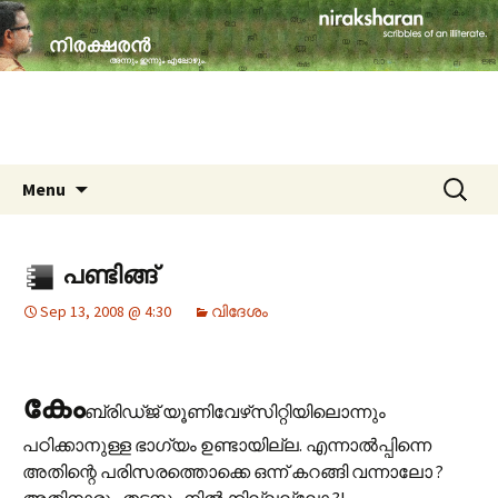
travelogues, book reviews, social issues,
cinema, memories & lot more…
niraksharan (നിരക്ഷരൻ)
Skip to content
Search
Menu
for:
പണ്ടിങ്ങ്
Sep 13, 2008 @ 4:30
വിദേശം
കേം
ബ്രിഡ്‌ജ് യൂണിവേഴ്‌സിറ്റിയിലൊന്നും
പഠിക്കാനുള്ള ഭാഗ്യം ഉണ്ടായില്ല. എന്നാല്‍പ്പിന്നെ
അതിന്റെ പരിസരത്തൊക്കെ ഒന്ന് കറങ്ങി വന്നാലോ ?