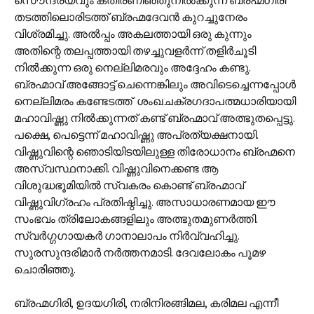
സൌന്ദര്യവും കതിരണിഞ്ഞുനില്‍ക്കുന്ന ബ്രഹ്മഗിരി
തടത്തിലൊരിടത്ത് ബ്രഹ്മദേവന്‍ കുറച്ചുനേരം
വിശ്രമിച്ചു. അല്‍പ്പം അകലത്തായി ഒരു കുന്നും
അതിന്റെ തലപ്പത്തായി തഴച്ചു‌വളര്‍ന്ന് തളിര്‍ചൂടി
നില്‍ക്കുന്ന ഒരു നെല്ലിമരവും അദ്ദേഹം കണ്ടു.
ബ്രഹ്മാവ് അങ്ങോട്ട് ചെന്നെങ്കിലും അവിടെച്ചെന്നപ്പോള്‍
നെല്ലിമരം കണ്ടേടത്ത് ‍ ശംഖചക്രഗദാപത്മധാരിയായി
മഹാവിഷ്ണു നില്‍ക്കുന്നത് കണ്ട് ബ്രഹ്മാ‍വ് അത്ഭുതപ്പെട്ടു.
പക്ഷെ, പെട്ടെന്ന് മഹാവിഷ്ണു അപ്രത്യക്ഷനായി.
വിഷ്ണുവിന്റെ ഞൊടിയിടയിലുള്ള തിരോധാനം ബ്രഹ്മനെ
അസ്വസ്ഥനാക്കി. വിഷ്ണുവിനെക്കണ്ട ആ
വിശുദ്ധഭൂമിയില്‍ സ്വകരം കൊണ്ട് ബ്രഹ്മാവ്
വിഷ്ണുവിഗ്രഹം പ്രതിഷ്ഠിച്ചു. അസാധാരണമായ ഈ
സംഭവം ത്രിലോകങ്ങളിലും അത്ഭുതമുണര്‍ത്തി.
സ്വര്‍ഗ്ഗഗായകര്‍ ഗാനാലാപം നിര്‍വ്വഹിച്ചു.
സുരസുന്ദരിമാര്‍ നര്‍ത്തനമാടി. ദേവലോകം പൂമഴ
ചൊരിഞ്ഞു.
ബ്രഹ്മഗിരി, ഉദയഗിരി, നരിനിരങ്ങിമല, കരിമല എന്നീ