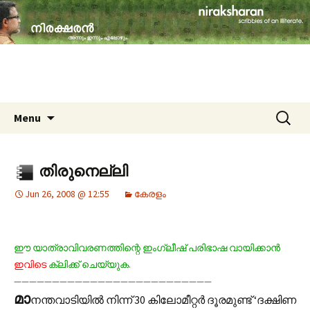
travelogues, book reviews, social issues,
cinema, memories & lot more…
niraksharan (നിരക്ഷരൻ)
Skip to content
Search
Menu
for:
തിരുനെല്ലി
Jun 26, 2008 @ 12:55
കേരളം
ഈ യാത്രാവിവരണത്തിന്റെ ഇംഗ്ലീഷ് പരിഭാഷ വായിക്കാന്‍
ഇവിടെ
ക്ലിക്ക് ചെയ്യുക.
——————————————————————————
മാ
നന്തവാടിയില്‍ നിന്ന് 30 കിലോമീറ്റര്‍ ദൂരമുണ്ട് ‘ദക്ഷിണ‍