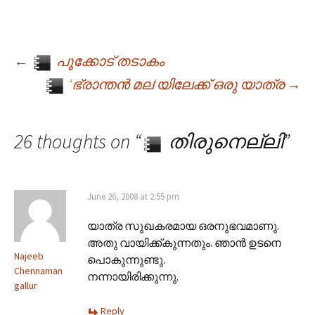
←
പൂക്കോട് തടാകം
Post navigation
‘ഭ്രാന്തന്‍ മല‘യിലേക്ക് ഒരു യാത്ര
→
26 thoughts on “
തിരുനെല്ലി
”
June 26, 2008 at 2:55 pm
യാത്ര സുഖകരമായ ഒരനുഭവമാണു.
അതു വായിക്ക്കുന്നതും. ഞാൻ ഉടനെ
Najeeb
പൊകുന്നുണ്ടു.
Chennaman
നന്നായിരിക്കുന്നു.
gallur
Reply