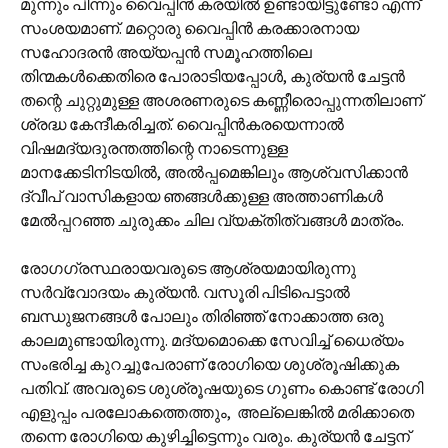
മുന്നും പിന്നും വൈപ്പിൻ കരയിൽ ഉണ്ടായിട്ടുണ്ടോ എന്ന്
സംശയമാണ്. മറ്റൊരു വൈപ്പിൻ കരക്കാരനായ
സഹോദരൻ അയ്യപ്പൻ സമൂഹത്തിലെ
തിന്മകൾക്കെതിരെ പോരാടിയപ്പോൾ, കുര്യൻ ചേട്ടൻ
തന്റെ ചുറ്റുമുള്ള അശരണരുടെ കണ്ണീരൊപ്പുന്നതിലാണ്
ശ്രദ്ധ കേന്ദീകരിച്ചത്. വൈപ്പിൻ‌കരയെന്നാൽ
വിഷമദ്യദുരന്തത്തിന്റെ നാടെന്നുള്ള
മാനക്കേടിനിടയിൽ, അൽ‌പ്പമെങ്കിലും ആശ്വസിക്കാൻ
ദ്വീപ് വാസികളായ ഞങ്ങൾക്കുള്ള അത്താണികൾ
മേൽ‌പ്പറഞ്ഞ ചുരുക്കം ചില വ്യക്തിത്വങ്ങൾ മാത്രം.
രോഗഗ്രസ്ഥരായവരുടെ ആശ്രയമായിരുന്നു
സർവ്വോദയം കുര്യൻ. വസൂരി പിടിപെട്ടാൽ
ബന്ധുജനങ്ങൾ പോലും തിരിഞ്ഞ് നോക്കാത്ത ഒരു
കാലമുണ്ടായിരുന്നു. മദ്യമൊക്കെ സേവിച്ച് ധൈര്യം
സംഭരിച്ച കുറച്ചുപേരാണ് രോഗിയെ ശുശ്രൂഷിക്കുക
പതിവ്. അവരുടെ ശുശ്രൂഷയുടെ ഗുണം കൊണ്ട് രോഗി
എളുപ്പം പരലോകത്തെത്തും, അല്ലെങ്കിൽ മരിക്കാതെ
തന്നെ രോഗിയെ കുഴിച്ചിട്ടെന്നും വരും. കുര്യൻ ചേട്ടന്