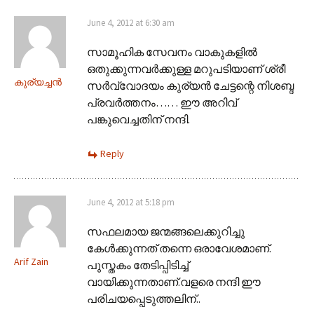
June 4, 2012 at 6:30 am
സാമൂഹിക സേവനം വാകുകളില്‍
ഒതുക്കുന്നവര്‍ക്കുള്ള മറുപടിയാണ് ശ്രീ
കുര്യച്ചന്‍
സര്‍വ്വോദയം കുര്യന്‍ ചേട്ടന്റെ നിശബ്ദ
പ്രവര്‍ത്തനം…… ഈ അറിവ്
പങ്കുവെച്ചതിന് നന്ദി.
Reply
June 4, 2012 at 5:18 pm
സഫലമായ ജന്മങ്ങലെക്കുറിച്ചു
കേള്‍ക്കുന്നത് തന്നെ ഒരാവേശമാണ്.
Arif Zain
പുസ്തകം തേടിപ്പിടിച്ച്
വായിക്കുന്നതാണ്.വളരെ നന്ദി ഈ
പരിചയപ്പെടുത്തലിന്..