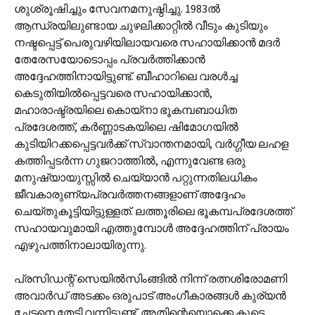
ശുശ്രൂഷിച്ചും സേവനമനുഷ്ഠിച്ചു. 1983ൽ
ആന്ധ്രയിലുണ്ടായ ചുഴലിക്കാറ്റിൽ വീടും കുടിയും
നഷ്ടപ്പെട്ട് പെരുവഴിയിലായവരെ സഹായിക്കാൻ മദർ
തേരേസയോടൊപ്പം പ്രവർത്തിക്കാൻ
അദ്ദേഹത്തിനായിട്ടുണ്ട്. ബീഹാറിലെ വരൾച്ച
കെടുതിയിൽ‌പ്പെട്ടവരെ സഹായിക്കാൻ,
മഹാരാഷ്ട്രയിലെ കൊയ്‌നാ ഭൂകമ്പബാധിത
പ്രദേശത്ത്, കർണ്ണാടകയിലെ ഷിമോഗയിൽ
കുടിയിറക്കപ്പെട്ടവർക്ക് സ്വാന്തനമായി, വർഗ്ഗീയ ലഹള
കത്തിപ്പടർന്ന ഗുജറാത്തിൽ, എന്നുവേണ്ട ഒരു
മനുഷ്യായുസ്സിൽ ചെയ്യാൻ പറ്റുന്നതിലധികം
ജീവകാരുണ്യപ്രവർത്തനങ്ങളാണ് അദ്ദേഹം
ചെയ്തുകൂട്ടിയിട്ടുള്ളത്. ലത്തൂരിലെ ഭൂകമ്പപ്രദേശത്ത്
സഹായവുമായി എത്തുമ്പോൾ അദ്ദേഹത്തിന് പ്രായം
എഴുപത്തിനാലായിരുന്നു.
പ്രസിഡന്റ് സെയിൽ‌സിംങ്ങിൽ നിന്ന് രത്നശിരോമണി
അവാർഡ് അടക്കം ഒരുപാട് അംഗീകാരങ്ങൾ കുര്യൻ
ചേട്ടനെ തേടി വന്നിട്ടുണ്ട്. അതിന്റെയൊക്കെ കൂടെ