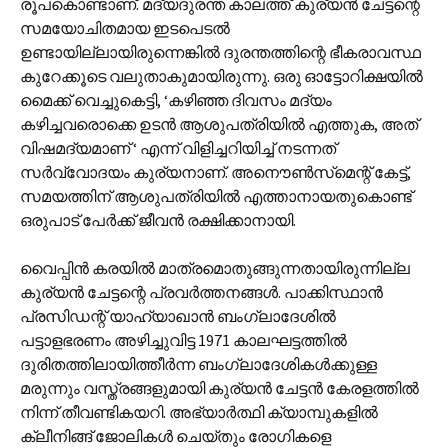
രൂപകൊണ്ടാണ്. മദ്യദുരന്ത കാലത്ത് കുര്യൻ ചേട്ടന്റെ
സമയോചിതമായ ഇടപെടൽ
ഉണ്ടായില്ലായിരുന്നെങ്കിൽ ദുരന്തത്തിന്റെ ഭീകരാവസ്ഥ
കുറേക്കൂടെ വലുതാകുമായിരുന്നു. ഒരു ഓട്ടോറിക്ഷയിൽ
മൈക്ക് വെച്ചുകെട്ടി, ‘കഴിഞ്ഞ ദിവസം മദ്യം
കഴിച്ചവരൊക്കെ ഉടൻ ആശുപത്രിയിൽ എത്തുക, അത്
വിഷമദ്യമാണ് ‘ എന്ന് വിളിച്ചറിയിച്ച് നടന്നത്
സർവ്വോദയം കുര്യനാണ്. അനൌൺസ്‌മെന്റ് കേട്ട്,
സമയത്തിന് ആശുപത്രിയിൽ എത്താനായതുകൊണ്ട്
ഒരുപാട് പേർക്ക് ജീവൻ രക്ഷിക്കാനായി.
വൈപ്പിൻ കരയിൽ മാത്രമൊതുങ്ങുന്നതായിരുന്നില്ല
കുര്യൻ ചേട്ടന്റെ പ്രവർത്തനങ്ങൾ. പാക്കിസ്ഥാൻ
പ്രസിഡന്റ് യാഹ്യാഖാൻ ബംഗ്ലാദേശിൽ
പട്ടാളഭരണം അഴിച്ചുവിട്ട 1971 കാലഘട്ടത്തിൽ
ദുരിതത്തിലായിത്തീർന്ന ബംഗ്ലാദേശികൾക്കുള്ള
മരുന്നും വസ്ത്രങ്ങളുമായി കുര്യൻ ചേട്ടൻ കേരളത്തിൽ
നിന്ന് തീവണ്ടികയറി. അഭ്യാർത്ഥി ക്യാമ്പുകളിൽ
ക്ലീനിങ്ങ് ജോലികൾ ചെയ്തും രോഗികളെ