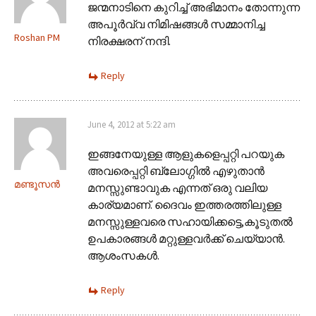
ജന്മനാടിനെ കുറിച്ച് അഭിമാനം തോന്നുന്ന
അപൂര്‍വ്വ നിമിഷങ്ങള്‍ സമ്മാനിച്ച
Roshan PM
നിരക്ഷരന് നന്ദി.
Reply
June 4, 2012 at 5:22 am
ഇങ്ങനേയുള്ള ആളുകളെപ്പറ്റി പറയുക
അവരെപ്പറ്റി ബ്ലോഗ്ഗിൽ എഴുതാൻ
മണ്ടൂസന്‍
മനസ്സുണ്ടാവുക എന്നത് ഒരു വലിയ
കാര്യമാണ്. ദൈവം ഇത്തരത്തിലുള്ള
മനസ്സുള്ളവരെ സഹായിക്കട്ടെ,കൂടുതൽ
ഉപകാരങ്ങൾ മറ്റുള്ളവർക്ക് ചെയ്യാൻ.
ആശംസകൾ.
Reply