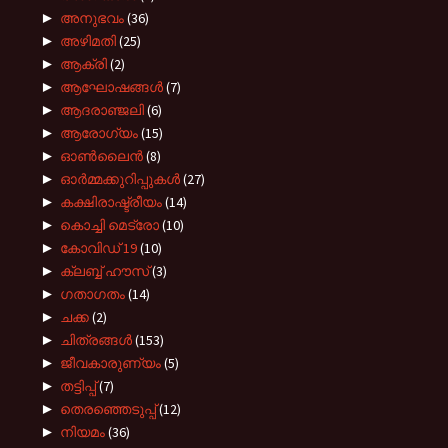
►
അനുഭവം
(36)
►
അഴിമതി
(25)
►
ആക്രി
(2)
►
ആഘോഷങ്ങൾ
(7)
►
ആദരാഞ്ജലി
(6)
►
ആരോഗ്യം
(15)
►
ഓൺലൈൻ
(8)
►
ഓർമ്മക്കുറിപ്പുകൾ
(27)
►
കക്ഷിരാഷ്ട്രീയം
(14)
►
കൊച്ചി മെട്രോ
(10)
►
കോവിഡ് 19
(10)
►
ക്ലബ്ബ് ഹൗസ്
(3)
►
ഗതാഗതം
(14)
►
ചക്ക
(2)
►
ചിത്രങ്ങൾ
(153)
►
ജീവകാരുണ്യം
(5)
►
തട്ടിപ്പ്
(7)
►
തെരഞ്ഞെടുപ്പ്
(12)
►
നിയമം
(36)