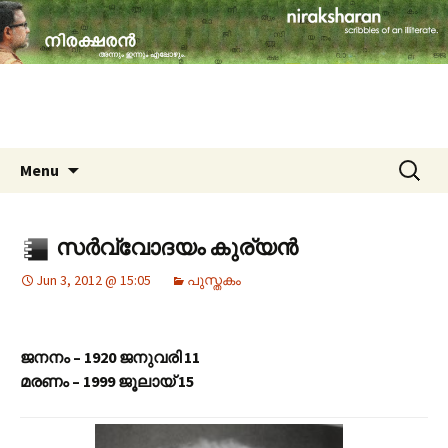
travelogues, book reviews, social issues,
cinema, memories & lot more…
niraksharan (നിരക്ഷരൻ)
Skip to content
Search
Menu
for:
സർവ്വോദയം കുര്യൻ
Jun 3, 2012 @ 15:05
പുസ്തകം
ജനനം – 1920 ജനുവരി 11
മരണം – 1999 ജൂലായ് 15