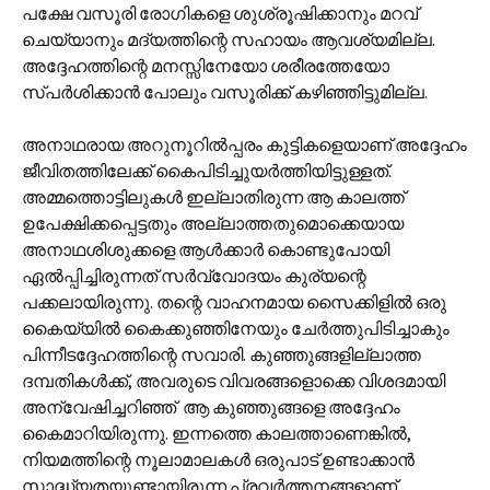
പക്ഷേ വസൂരി രോഗികളെ ശുശ്രൂഷിക്കാനും മറവ്
ചെയ്യാനും മദ്യത്തിന്റെ സഹായം ആവശ്യമില്ല.
അദ്ദേഹത്തിന്റെ മനസ്സിനേയോ ശരീരത്തേയോ
സ്പർശിക്കാൻ പോലും വസൂരിക്ക് കഴിഞ്ഞിട്ടുമില്ല.
അനാഥരായ അറുനൂറിൽ‌പ്പരം കുട്ടികളെയാണ് അദ്ദേഹം
ജീവിതത്തിലേക്ക് കൈപിടിച്ചുയർത്തിയിട്ടുള്ളത്.
അമ്മത്തൊട്ടിലുകൾ ഇല്ലാതിരുന്ന ആ കാലത്ത്
ഉപേക്ഷിക്കപ്പെട്ടതും അല്ലാത്തതുമൊക്കെയായ
അനാഥശിശുക്കളെ ആൾക്കാർ കൊണ്ടുപോയി
ഏൽ‌പ്പിച്ചിരുന്നത് സർവ്വോദയം കുര്യന്റെ
പക്കലായിരുന്നു. തന്റെ വാഹനമായ സൈക്കിളിൽ ഒരു
കൈയ്യിൽ കൈക്കുഞ്ഞിനേയും ചേർത്തുപിടിച്ചാകും
പിന്നീടദ്ദേഹത്തിന്റെ സവാരി. കുഞ്ഞുങ്ങളില്ലാത്ത
ദമ്പതികൾക്ക്, അവരുടെ വിവരങ്ങളൊക്കെ വിശദമായി
അന്വേഷിച്ചറിഞ്ഞ് ആ കുഞ്ഞുങ്ങളെ അദ്ദേഹം
കൈമാറിയിരുന്നു. ഇന്നത്തെ കാലത്താണെങ്കിൽ,
നിയമത്തിന്റെ നൂലാമാലകൾ ഒരുപാട് ഉണ്ടാക്കാൻ
സാദ്ധ്യതയുണ്ടായിരുന്ന പ്രവർത്തനങ്ങളാണ്