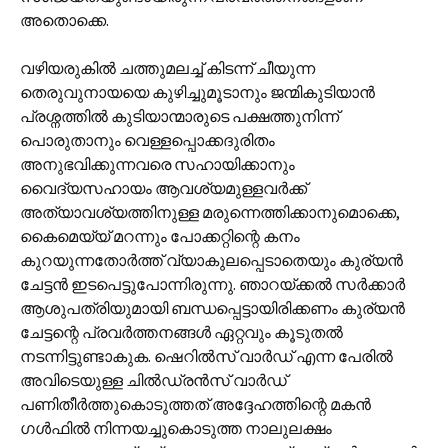
അതൊക്കെ.
വഴിയരുകിൽ ചത്തുമലച്ച് കിടന്ന് ചീയുന്ന
തെരുവുനായയെ കുഴിച്ചുമൂടാനും ജന്മികുടിയാൻ
പ്രശ്നത്തിൽ കുടിയാന്മാരുടെ പക്ഷത്തുനിന്ന്
പൊരുതാനും വെള്ളപ്പൊക്കദുരിതം
അനുഭവിക്കുന്നവരെ സഹായിക്കാനും
വൈദ്യസഹായം ആവശ്യമുള്ളവർക്ക്
അത്യാവശ്യത്തിനുള്ള മരുന്നെത്തിക്കാനുമൊക്കെ,
കൈമെയ്യ് മറന്നും പോക്കറ്റിന്റെ കനം
കുറയുന്നതോർത്ത് വ്യാകുലപ്പെടാതെയും കുര്യൻ
ചേട്ടൻ ഇടപെട്ടുപോന്നിരുന്നു. ഞാറയ്ക്കൽ സർക്കാർ
ആശുപത്രിയുമായി ബന്ധപ്പെട്ടായിരിക്കണം കുര്യൻ
ചേട്ടന്റെ പ്രവർത്തനങ്ങൾ ഏറ്റവും കൂടുതൽ
നടന്നിട്ടുണ്ടാകുക. ഷെറിൽ‌സ് വാർഡ് എന്ന പേരിൽ
അവിടെയുള്ള ചിൽഡ്രൻസ് വാർഡ്
പണിതീർത്തുകൊടുത്തത് അദ്ദേഹത്തിന്റെ മകൻ
ഗൾഫിൽ നിന്നയച്ചുകൊടുത്ത നാലുലക്ഷം