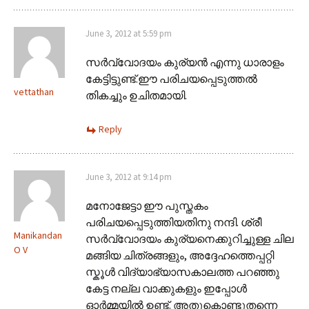
June 3, 2012 at 5:59 pm
സര്‍വ്വോദയം കുര്യന്‍ എന്നു ധാരാളം
കേട്ടിട്ടുണ്ട്.ഈ പരിചയപ്പെടുത്തല്‍
vettathan
തികച്ചും ഉചിതമായി.
Reply
June 3, 2012 at 9:14 pm
മനോജേട്ടാ ഈ പുസ്തകം
പരിചയപ്പെടുത്തിയതിനു നന്ദി. ശ്രീ
Manikandan
സർവ്വോദയം കുര്യനെക്കുറിച്ചുള്ള ചില
O V
മങ്ങിയ ചിത്രങ്ങളും, അദ്ദേഹത്തെപ്പറ്റി
സ്കൂൾ വിദ്യാഭ്യാസകാലത്ത പറഞ്ഞു
കേട്ട നല്ല വാക്കുകളും ഇപ്പോൾ
ഓർമ്മയിൽ ഉണ്ട്. അതുകൊണ്ടുതന്നെ