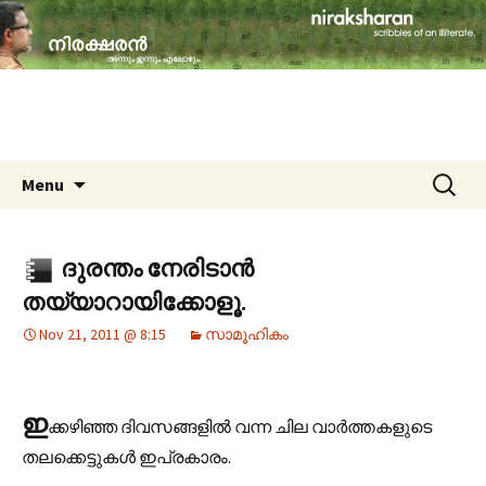
travelogues, book reviews, social issues,
cinema, memories & lot more…
niraksharan (നിരക്ഷരൻ)
Skip to content
Search
Menu
for:
ദുരന്തം നേരിടാൻ
തയ്യാറായിക്കോളൂ.
Nov 21, 2011 @ 8:15
സാമൂഹികം
ഇ
ക്കഴിഞ്ഞ ദിവസങ്ങളിൽ വന്ന ചില വാർത്തകളുടെ
തലക്കെട്ടുകൾ ഇപ്രകാരം.