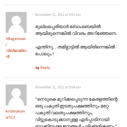
November 21, 2011 at 9:03 am
മുല്ലപ്പെരിയാര്‍ ബോംബെയില്‍
ആയിരുന്നെങ്കില്‍ വിവരം അറിഞ്ഞേനെ..
Villagemaan
/
എന്തിനു…തമിഴ്നാട്ടില്‍ ആയിരിന്നെങ്കില്‍
വില്ലേജ്മാ
പോലും !
ന്‍
Reply
November 21, 2011 at 9:04 am
“നെടുകെ മുറിക്കപ്പെടുന്ന കേരളത്തിന്റെ
ഒരു പകുതി ഇടതുപക്ഷത്തിനും മറ്റേ
krishnakum
പകുതി വലതുപക്ഷത്തിനും,
ar513
വിട്ടുകൊടുക്കാനുള്ള ഏർപ്പാടിനായി
ബാക്കിയുള്ള ജനങ്ങൾ പരിശ്രമിക്കണം.“