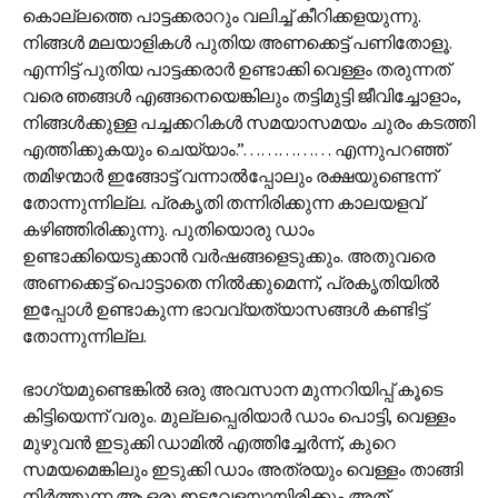
കൊല്ലത്തെ പാട്ടക്കരാറും വലിച്ച് കീറിക്കളയുന്നു.
നിങ്ങൾ മലയാളികൾ പുതിയ അണക്കെട്ട് പണിതോളൂ.
എന്നിട്ട് പുതിയ പാട്ടക്കരാർ ഉണ്ടാക്കി വെള്ളം തരുന്നത്
വരെ ഞങ്ങൾ എങ്ങനെയെങ്കിലും തട്ടിമുട്ടി ജീവിച്ചോളാം,
നിങ്ങൾക്കുള്ള പച്ചക്കറികൾ സമയാസമയം ചുരം കടത്തി
എത്തിക്കുകയും ചെയ്യാം.”…………… എന്നുപറഞ്ഞ്
തമിഴന്മാർ ഇങ്ങോട്ട് വന്നാൽ‌പ്പോലും രക്ഷയുണ്ടെന്ന്
തോന്നുന്നില്ല. പ്രകൃതി തന്നിരിക്കുന്ന കാലയളവ്
കഴിഞ്ഞിരിക്കുന്നു. പുതിയൊരു ഡാം
ഉണ്ടാക്കിയെടുക്കാൻ വർഷങ്ങളെടുക്കും. അതുവരെ
അണക്കെട്ട് പൊട്ടാതെ നിൽക്കുമെന്ന്, പ്രകൃതിയിൽ
ഇപ്പോൾ ഉണ്ടാകുന്ന ഭാവവ്യത്യാസങ്ങൾ കണ്ടിട്ട്
തോന്നുന്നില്ല.
ഭാഗ്യമുണ്ടെങ്കിൽ ഒരു അവസാന മുന്നറിയിപ്പ് കൂടെ
കിട്ടിയെന്ന് വരും. മുല്ലപ്പെരിയാർ ഡാം പൊട്ടി, വെള്ളം
മുഴുവൻ ഇടുക്കി ഡാമിൽ എത്തിച്ചേർന്ന്, കുറെ
സമയമെങ്കിലും ഇടുക്കി ഡാം അത്രയും വെള്ളം താങ്ങി
നിർത്തുന്ന ആ ഒരു ഇടവേളയായിരിക്കും അത്.