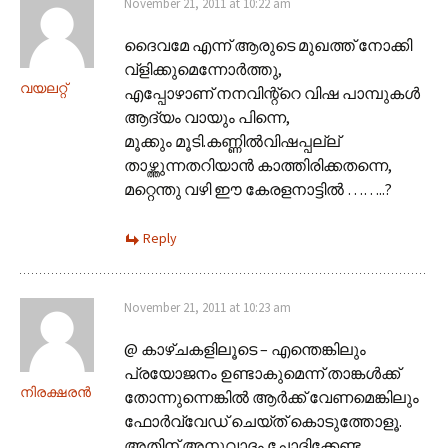
November 21, 2011 at 10:22 am
ദൈവമേ എന്ന് ആരുടെ മുഖത്ത് നോക്കി
വ്ളിക്കുമെന്നോര്‍ത്തു,
വയലറ്റ്
എപ്പോഴാണ് നനവിന്റ്റെ വിഷ പാമ്പുകള്‍
ആദ്യം വായും പിന്നെ,
മൂക്കും മൂടി.കണ്ണില്‍വിഷപ്പല്ല്
താഴ്ത്തുന്നതറിയാന്‍ കാത്തിരിക്കതന്നെ,
മറ്റെന്തു വഴി ഈ കേരളനാട്ടില്‍ ……..?
Reply
November 21, 2011 at 10:23 am
@ കാഴ്ചകളിലൂടെ – എന്തെങ്കിലും
പ്രയോജനം ഉണ്ടാകുമെന്ന് താങ്കൾക്ക്
നിരക്ഷരൻ
തോന്നുന്നെങ്കിൽ ആർക്ക് വേണമെങ്കിലും
ഫോർവ്വേഡ് ചെയ്ത് കൊടുത്തോളൂ.
അതിന് അനുവാദം ചോദിക്കേണ്ട