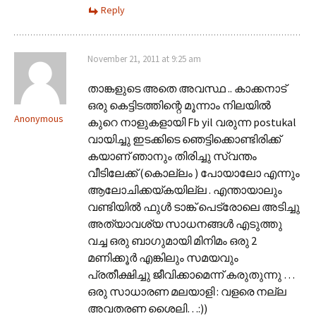
Reply
November 21, 2011 at 9:25 am
താങ്കളുടെ അതെ അവസ്ഥ .. കാക്കനാട്
ഒരു കെട്ടിടത്തിന്റെ മൂന്നാം നിലയില്‍
Anonymous
കുറെ നാളുകളായി Fb yil വരുന്ന postukal
വായിച്ചു ഇടക്കിടെ ഞെട്ടിക്കൊണ്ടിരിക്ക്
കയാണ് ഞാനും തിരിച്ചു സ്വന്തം
വീടിലേക്ക്‌ (കൊല്ലം ) പോയാലോ എന്നും
ആലോചിക്കയ്കയില്ല . എന്തായാലും
വണ്ടിയില്‍ ഫുള്‍ ടാങ്ക് പെട്രോലെ അടിച്ചു
അത്യാവശ്യ സാധനങ്ങള്‍ എടുത്തു
വച്ച ഒരു ബാഗുമായി മിനിമം ഒരു 2
മണിക്കൂര്‍ എങ്കിലും സമയവും
പ്രതീക്ഷിച്ചു ജീവിക്കാമെന്ന് കരുതുന്നു …
ഒരു സാധാരണ മലയാളി : വളരെ നല്ല
അവതരണ ശൈലി…:))