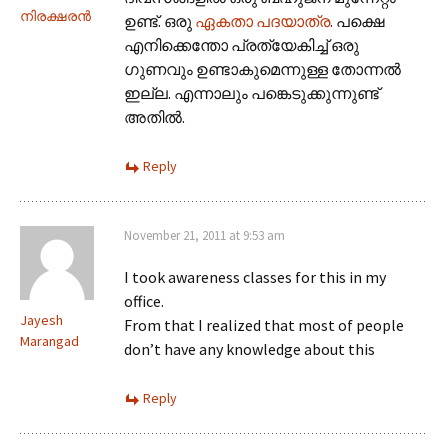
നിരക്ഷരൻ
ഉണ്ട്. ഒരു
ഏകതാ പദയാത്ര
. പക്ഷെ
എനിക്കെന്തോ പ്രത്യേകിച്ച് ഒരു
ഗുണവും ഉണ്ടാകുമെന്നുള്ള തോന്നൽ
ഇല്ല. എന്നാലും പങ്കെടുക്കുന്നുണ്ട്
അതിൽ.
Reply
November 21, 2011 at 9:53 am
I took awareness classes for this in my
office.
Jayesh
From that I realized that most of people
Marangad
don’t have any knowledge about this
Reply