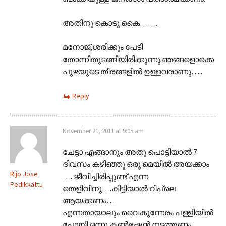
അതിനു കൊടു കൈ……..
മനോജ്,ശരിക്കും പേടി
തോന്നിതുടങ്ങിയിരിക്കുന്നു.ഞങ്ങളൊക്കെ
പുഴയുടെ തീരങ്ങളില്‍ ഉള്ളവരാണു…..
Reply
November 21, 2011 at 9:05 am
ചേട്ടാ എങ്ങാനും അതു പൊട്ടിയാൽ 7
ദിവസം കഴിഞ്ഞു ഒരു മെയിൽ അയക്കാം
Rijo Jose
…. ജീവിച്ചിരിപ്പുണ്ട് എന്ന
Pedikkattu
തെളിവിനു….കിട്ടിയാൽ റിപ്ലെ
ആയക്കണം…
എന്നതായാലും വൈകുന്നേരം പള്ളിയിൽ
പോയി ഒന്നു കൺഭഷൻ നടത്തണം.