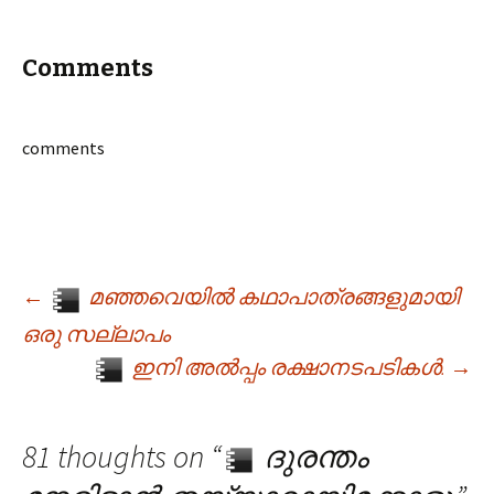
Comments
comments
←
മഞ്ഞവെയിൽ കഥാപാത്രങ്ങളുമായി
Post navigation
ഒരു സല്ലാപം
ഇനി അൽ‌പ്പം രക്ഷാനടപടികൾ.
→
81 thoughts on “
ദുരന്തം