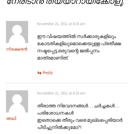
നേരിടാൻ തയ്യാറായിക്കോളൂ.
”
November 21, 2011 at 8:18 am
ഈ വിഷയത്തിൽ സർക്കാരുകളിലും
കോടതികളിലുമൊക്കെയുള്ള പ്രതീക്ഷ
നിരക്ഷരൻ
നഷ്ടപ്പെട്ട ഒരുവന്റെ ജൽ‌പ്പനം
മാത്രമാണിത്.
Reply
November 21, 2011 at 8:33 am
തീരാത്ത നിവേദനങ്ങൾ… ചർച്ചകൾ…
പരിശോധനകൾ
അലി
ഇതൊക്കെ തീരും വരെ മുല്ലപ്പെരിയാർ
പിടിച്ചുനിൽക്കുമോ?!