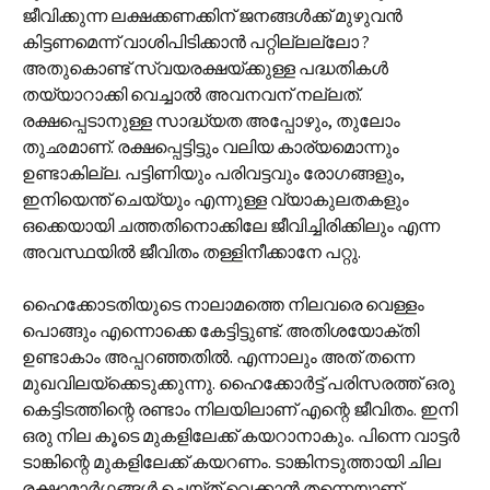
ജീവിക്കുന്ന ലക്ഷക്കണക്കിന് ജനങ്ങൾക്ക് മുഴുവൻ
കിട്ടണമെന്ന് വാശിപിടിക്കാൻ പറ്റില്ലല്ലോ ?
അതുകൊണ്ട് സ്വയരക്ഷയ്ക്കുള്ള പദ്ധതികൾ
തയ്യാറാക്കി വെച്ചാൽ അവനവന് നല്ലത്.
രക്ഷപ്പെടാനുള്ള സാദ്ധ്യത അപ്പോഴും, തുലോം
തുഛമാണ്. രക്ഷപ്പെട്ടിട്ടും വലിയ കാര്യമൊന്നും
ഉണ്ടാകില്ല. പട്ടിണിയും പരിവട്ടവും രോഗങ്ങളും,
ഇനിയെന്ത് ചെയ്യും എന്നുള്ള വ്യാകുലതകളും
ഒക്കെയായി ചത്തതിനൊക്കിലേ ജീവിച്ചിരിക്കിലും എന്ന
അവസ്ഥയിൽ ജീവിതം തള്ളിനീക്കാനേ പറ്റു.
ഹൈക്കോടതിയുടെ നാലാമത്തെ നിലവരെ വെള്ളം
പൊങ്ങും എന്നൊക്കെ കേട്ടിട്ടുണ്ട്. അതിശയോക്തി
ഉണ്ടാകാം അപ്പറഞ്ഞതിൽ. എന്നാലും അത് തന്നെ
മുഖവിലയ്ക്കെടുക്കുന്നു. ഹൈക്കോർട്ട് പരിസരത്ത് ഒരു
കെട്ടിടത്തിന്റെ രണ്ടാം നിലയിലാണ് എന്റെ ജീവിതം. ഇനി
ഒരു നില കൂടെ മുകളിലേക്ക് കയറാനാകും. പിന്നെ വാട്ടർ
ടാങ്കിന്റെ മുകളിലേക്ക് കയറണം. ടാങ്കിനടുത്തായി ചില
രക്ഷാമാർഗ്ഗങ്ങൾ ചെയ്ത് വെക്കാൻ തന്നെയാണ്