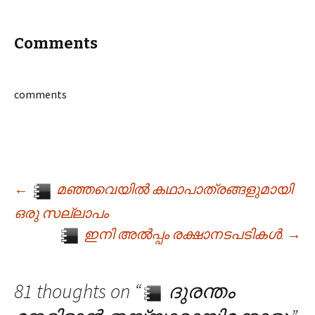
Comments
comments
←
മഞ്ഞവെയിൽ കഥാപാത്രങ്ങളുമായി
Post navigation
ഒരു സല്ലാപം
ഇനി അൽ‌പ്പം രക്ഷാനടപടികൾ.
→
81 thoughts on “
ദുരന്തം