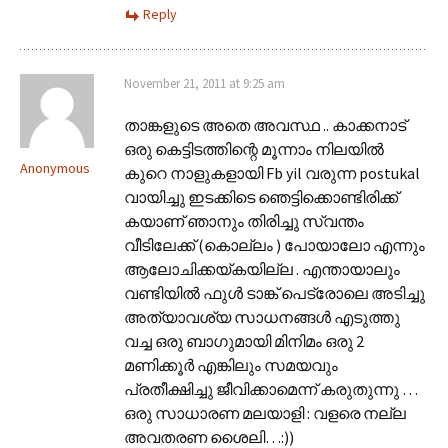
Reply
November 21, 2011 at 9:25 am
താങ്കളുടെ അതെ അവസ്ഥ .. കാക്കനാട്
ഒരു കെട്ടിടത്തിന്റെ മൂന്നാം നിലയില്‍
Anonymous
കുറെ നാളുകളായി Fb yil വരുന്ന postukal
വായിച്ചു ഇടക്കിടെ ഞെട്ടിക്കൊണ്ടിരിക്ക്
കയാണ് ഞാനും തിരിച്ചു സ്വന്തം
വീടിലേക്ക്‌ (കൊല്ലം ) പോയാലോ എന്നും
ആലോചിക്കയ്കയില്ല . എന്തായാലും
വണ്ടിയില്‍ ഫുള്‍ ടാങ്ക് പെട്രോലെ അടിച്ചു
അത്യാവശ്യ സാധനങ്ങള്‍ എടുത്തു
വച്ച ഒരു ബാഗുമായി മിനിമം ഒരു 2
മണിക്കൂര്‍ എങ്കിലും സമയവും
പ്രതീക്ഷിച്ചു ജീവിക്കാമെന്ന് കരുതുന്നു …
ഒരു സാധാരണ മലയാളി : വളരെ നല്ല
അവതരണ ശൈലി…:))