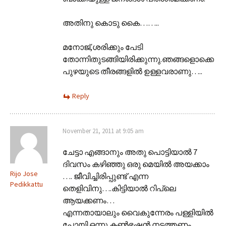
അതിനു കൊടു കൈ……..
മനോജ്,ശരിക്കും പേടി
തോന്നിതുടങ്ങിയിരിക്കുന്നു.ഞങ്ങളൊക്കെ
പുഴയുടെ തീരങ്ങളില്‍ ഉള്ളവരാണു…..
Reply
November 21, 2011 at 9:05 am
ചേട്ടാ എങ്ങാനും അതു പൊട്ടിയാൽ 7
ദിവസം കഴിഞ്ഞു ഒരു മെയിൽ അയക്കാം
Rijo Jose
…. ജീവിച്ചിരിപ്പുണ്ട് എന്ന
Pedikkattu
തെളിവിനു….കിട്ടിയാൽ റിപ്ലെ
ആയക്കണം…
എന്നതായാലും വൈകുന്നേരം പള്ളിയിൽ
പോയി ഒന്നു കൺഭഷൻ നടത്തണം.