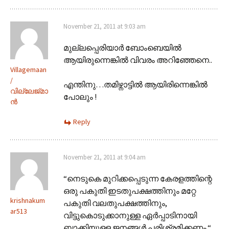
November 21, 2011 at 9:03 am
മുല്ലപ്പെരിയാര്‍ ബോംബെയില്‍
ആയിരുന്നെങ്കില്‍ വിവരം അറിഞ്ഞേനെ..
Villagemaan
/
എന്തിനു…തമിഴ്നാട്ടില്‍ ആയിരിന്നെങ്കില്‍
വില്ലേജ്മാ
പോലും !
ന്‍
Reply
November 21, 2011 at 9:04 am
“നെടുകെ മുറിക്കപ്പെടുന്ന കേരളത്തിന്റെ
ഒരു പകുതി ഇടതുപക്ഷത്തിനും മറ്റേ
krishnakum
പകുതി വലതുപക്ഷത്തിനും,
ar513
വിട്ടുകൊടുക്കാനുള്ള ഏർപ്പാടിനായി
ബാക്കിയുള്ള ജനങ്ങൾ പരിശ്രമിക്കണം.“