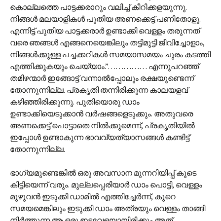
കൊല്ലത്തെ പാട്ടക്കരാറും വലിച്ച് കീറിക്കളയുന്നു.
നിങ്ങൾ മലയാളികൾ പുതിയ അണക്കെട്ട് പണിതോളൂ.
എന്നിട്ട് പുതിയ പാട്ടക്കരാർ ഉണ്ടാക്കി വെള്ളം തരുന്നത്
വരെ ഞങ്ങൾ എങ്ങനെയെങ്കിലും തട്ടിമുട്ടി ജീവിച്ചോളാം,
നിങ്ങൾക്കുള്ള പച്ചക്കറികൾ സമയാസമയം ചുരം കടത്തി
എത്തിക്കുകയും ചെയ്യാം.”…………… എന്നുപറഞ്ഞ്
തമിഴന്മാർ ഇങ്ങോട്ട് വന്നാൽ‌പ്പോലും രക്ഷയുണ്ടെന്ന്
തോന്നുന്നില്ല. പ്രകൃതി തന്നിരിക്കുന്ന കാലയളവ്
കഴിഞ്ഞിരിക്കുന്നു. പുതിയൊരു ഡാം
ഉണ്ടാക്കിയെടുക്കാൻ വർഷങ്ങളെടുക്കും. അതുവരെ
അണക്കെട്ട് പൊട്ടാതെ നിൽക്കുമെന്ന്, പ്രകൃതിയിൽ
ഇപ്പോൾ ഉണ്ടാകുന്ന ഭാവവ്യത്യാസങ്ങൾ കണ്ടിട്ട്
തോന്നുന്നില്ല.
ഭാഗ്യമുണ്ടെങ്കിൽ ഒരു അവസാന മുന്നറിയിപ്പ് കൂടെ
കിട്ടിയെന്ന് വരും. മുല്ലപ്പെരിയാർ ഡാം പൊട്ടി, വെള്ളം
മുഴുവൻ ഇടുക്കി ഡാമിൽ എത്തിച്ചേർന്ന്, കുറെ
സമയമെങ്കിലും ഇടുക്കി ഡാം അത്രയും വെള്ളം താങ്ങി
നിർത്തുന്ന ആ ഒരു ഇടവേളയായിരിക്കും അത്.