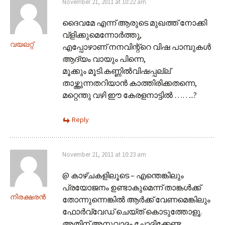
November 21, 2011 at 10:22 am
ദൈവമേ എന്ന് ആരുടെ മുഖത്ത് നോക്കി
വ്ളിക്കുമെന്നോര്‍ത്തു,
വയലറ്റ്
എപ്പോഴാണ് നനവിന്റ്റെ വിഷ പാമ്പുകള്‍
ആദ്യം വായും പിന്നെ,
മൂക്കും മൂടി.കണ്ണില്‍വിഷപ്പല്ല്
താഴ്ത്തുന്നതറിയാന്‍ കാത്തിരിക്കതന്നെ,
മറ്റെന്തു വഴി ഈ കേരളനാട്ടില്‍ ……..?
Reply
November 21, 2011 at 10:23 am
@ കാഴ്ചകളിലൂടെ – എന്തെങ്കിലും
പ്രയോജനം ഉണ്ടാകുമെന്ന് താങ്കൾക്ക്
നിരക്ഷരൻ
തോന്നുന്നെങ്കിൽ ആർക്ക് വേണമെങ്കിലും
ഫോർവ്വേഡ് ചെയ്ത് കൊടുത്തോളൂ.
അതിന് അനുവാദം ചോദിക്കേണ്ട