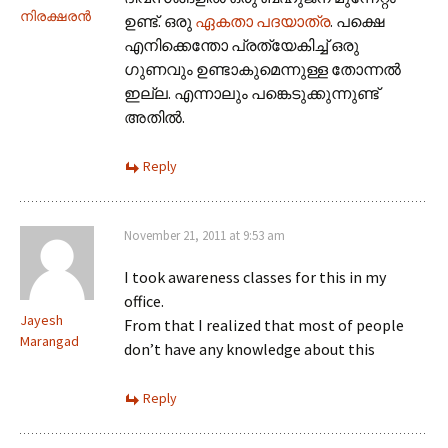
നിരക്ഷരൻ
ഉണ്ട്. ഒരു
ഏകതാ പദയാത്ര
. പക്ഷെ
എനിക്കെന്തോ പ്രത്യേകിച്ച് ഒരു
ഗുണവും ഉണ്ടാകുമെന്നുള്ള തോന്നൽ
ഇല്ല. എന്നാലും പങ്കെടുക്കുന്നുണ്ട്
അതിൽ.
Reply
November 21, 2011 at 9:53 am
I took awareness classes for this in my
office.
Jayesh
From that I realized that most of people
Marangad
don’t have any knowledge about this
Reply