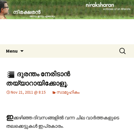
travelogues, book reviews, social issues,
cinema, memories & lot more…
niraksharan (നിരക്ഷരൻ)
Skip to content
Search
Menu
for:
ദുരന്തം നേരിടാൻ
തയ്യാറായിക്കോളൂ.
Nov 21, 2011 @ 8:15
സാമൂഹികം
ഇ
ക്കഴിഞ്ഞ ദിവസങ്ങളിൽ വന്ന ചില വാർത്തകളുടെ
തലക്കെട്ടുകൾ ഇപ്രകാരം.