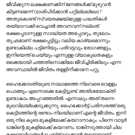
ജീവിക്കുന്ന ലക്ഷക്കണക്കിന് ജനങ്ങൾക്ക് മുഴുവൻ
കിട്ടണമെന്ന് വാശിപിടിക്കാൻ പറ്റില്ലല്ലോ ?
അതുകൊണ്ട് സ്വയരക്ഷയ്ക്കുള്ള പദ്ധതികൾ
തയ്യാറാക്കി വെച്ചാൽ അവനവന് നല്ലത്.
രക്ഷപ്പെടാനുള്ള സാദ്ധ്യത അപ്പോഴും, തുലോം
തുഛമാണ്. രക്ഷപ്പെട്ടിട്ടും വലിയ കാര്യമൊന്നും
ഉണ്ടാകില്ല. പട്ടിണിയും പരിവട്ടവും രോഗങ്ങളും,
ഇനിയെന്ത് ചെയ്യും എന്നുള്ള വ്യാകുലതകളും
ഒക്കെയായി ചത്തതിനൊക്കിലേ ജീവിച്ചിരിക്കിലും എന്ന
അവസ്ഥയിൽ ജീവിതം തള്ളിനീക്കാനേ പറ്റു.
ഹൈക്കോടതിയുടെ നാലാമത്തെ നിലവരെ വെള്ളം
പൊങ്ങും എന്നൊക്കെ കേട്ടിട്ടുണ്ട്. അതിശയോക്തി
ഉണ്ടാകാം അപ്പറഞ്ഞതിൽ. എന്നാലും അത് തന്നെ
മുഖവിലയ്ക്കെടുക്കുന്നു. ഹൈക്കോർട്ട് പരിസരത്ത് ഒരു
കെട്ടിടത്തിന്റെ രണ്ടാം നിലയിലാണ് എന്റെ ജീവിതം. ഇനി
ഒരു നില കൂടെ മുകളിലേക്ക് കയറാനാകും. പിന്നെ വാട്ടർ
ടാങ്കിന്റെ മുകളിലേക്ക് കയറണം. ടാങ്കിനടുത്തായി ചില
രക്ഷാമാർഗ്ഗങ്ങൾ ചെയ്ത് വെക്കാൻ തന്നെയാണ്