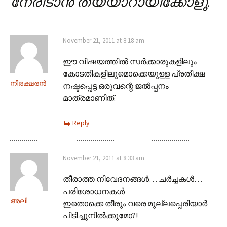
നേരിടാൻ തയ്യാറായിക്കോളൂ.
”
November 21, 2011 at 8:18 am
ഈ വിഷയത്തിൽ സർക്കാരുകളിലും
കോടതികളിലുമൊക്കെയുള്ള പ്രതീക്ഷ
നിരക്ഷരൻ
നഷ്ടപ്പെട്ട ഒരുവന്റെ ജൽ‌പ്പനം
മാത്രമാണിത്.
Reply
November 21, 2011 at 8:33 am
തീരാത്ത നിവേദനങ്ങൾ… ചർച്ചകൾ…
പരിശോധനകൾ
അലി
ഇതൊക്കെ തീരും വരെ മുല്ലപ്പെരിയാർ
പിടിച്ചുനിൽക്കുമോ?!