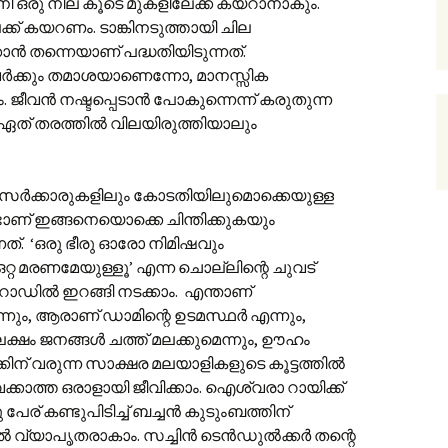
ി ഒരു നില കൂടെ മുകളിലേക്ക് കയറാനാകും.
ിലേക്ക് കയറണം. ടാങ്കിനടുത്തായി ചില
കാൻ തന്നെയാണ് പദ്ധതിയിടുന്നത്.
വർക്കും തമാശയാണെന്നോ, മാനസ്സിക
. ജീവൻ നഷ്ടപ്പെടാൻ പോകുന്നെന്ന് കരുതുന്ന
. ഏത് തരത്തിൽ വിലയിരുത്തിയാലും
, സർക്കാരുകളിലും കോടതിയിലുമൊക്കെയുള്ള
ടാണ് ഇങ്ങനെയൊക്കെ ചിന്തിക്കുകയും
നത്. ‘ഒരു ഭീരു ഓരോ നിമിഷവും
് ഒറ്റ മരണമേയുള്ളൂ’ എന്ന ചൊല്ലിന്റെ ചുവട്
ോഡിൽ ഇറങ്ങി നടക്കാം. എന്താണ്
എന്നും, ആരാണ് ഡാമിന്റെ ഉടമസ്ഥർ എന്നും,
ക്ഷം ജനങ്ങൾ ചത്ത് മലക്കുമെന്നും, ഊഹം
ിന് വരുന്ന സാക്ഷര മലയാളികളുടെ കൂട്ടത്തിൽ
്കാത്ത ഒരാളായി ജീവിക്കാം. ഐശ്വരാ റായിക്ക്
രു പേര് കണ്ടുപിടിച്ച് ബച്ചൻ കുടുംബത്തിന്
ൽ വ്യാപൃതരാകാം. സച്ചിൻ ടെൻഡുൽക്കർ തന്റെ