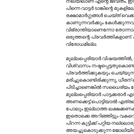
നിലയിലാണ് എന്റെ ജീവിതം. ഇന
പിന്നെ വാട്ടർ ടാങ്കിന്റെ മുകള
രക്ഷാമാർഗ്ഗങ്ങൾ ചെയ്ത് വെക്
കാണുന്നവർക്കും കേൾക്കുന്ന
വിഭ്രാന്തിയാണെന്നോ തോന്നാം
ഒരുത്തന്റെ പ്രവർത്തികളാണ്
വിരോധമില്ല.
മുല്ലപ്പെരിയാർ വിഷയത്തിൽ
വിശ്വാസം നഷ്ടപ്പെട്ടതുകൊണ്
പ്രവർത്തിക്കുകയും ചെയ്യുന്
മരിച്ചുകൊണ്ടിരിക്കുന്നു, ധീരന
പിടിച്ചാണെങ്കിൽ സധൈര്യം റ
മുല്ലപ്പെരിയാർ പാട്ടക്കരാർ 
അണക്കെട്ട് പൊട്ടിയാൽ എത്രല
പോലും ഇല്ലാത്ത ലക്ഷക്കണക്ക
ഇതൊക്കെ അറിഞ്ഞിട്ടും വകവെക
പിറന്ന കുട്ടിക്ക് പറ്റിയ നല്ലൊ
അയച്ചുകൊടുക്കുന്ന ജോലിയി