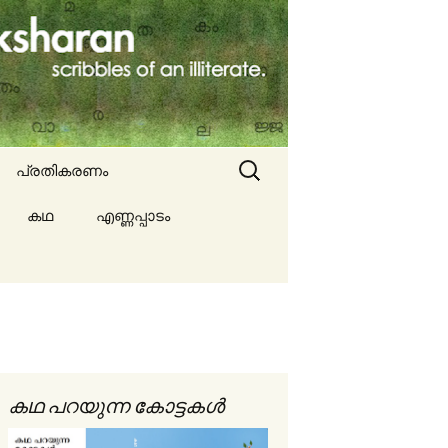
Search
പ്രതികരണം
for:
കഥ
എണ്ണപ്പാടം
ല്ല
ങൾ
കഥ പറയുന്ന കോട്ടകൾ