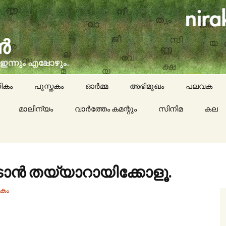
social issues, cinema, memories & lot more…
ran (നിരക്ഷരൻ)
ികം
പുസ്തകം
ഓർമ്മ
അഭിമുഖം
പലവക
മാലിന്യം
വാർത്തേം കമന്റും
സിനിമ
കായികം
കല
കവിതയേയ
പാചകം
ിടാൻ തയ്യാറായിക്കോളൂ.
മാദ്ധ്യമങ്
കം