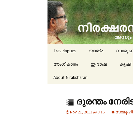
travelogues, book reviews, 
niraksha
Skip to content
Travelogues
യാത്ര
സാമൂഹ
അംഗീകാരം
ഇ-ഭാഷ
കൃഷി
About Niraksharan
ദുരന്തം നേര
Nov 21, 2011 @ 8:15
സാമൂഹി