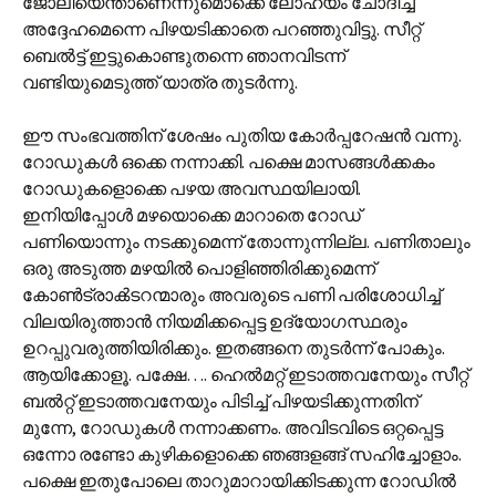
ജോലിയെന്താണെന്നുമൊക്കെ ലോഹ്യം ചോദിച്ച്
അദ്ദേഹമെന്നെ പിഴയടിക്കാതെ പറഞ്ഞുവിട്ടു. സീറ്റ്
ബെൽട്ട് ഇട്ടുകൊണ്ടുതന്നെ ഞാനവിടന്ന്
വണ്ടിയുമെടുത്ത് യാത്ര തുടർന്നു.
ഈ സംഭവത്തിന് ശേഷം പുതിയ കോർപ്പറേഷൻ വന്നു.
റോഡുകൾ ഒക്കെ നന്നാക്കി. പക്ഷെ മാസങ്ങൾക്കകം
റോഡുകളൊക്കെ പഴയ അവസ്ഥയിലായി.
ഇനിയിപ്പോൾ മഴയൊക്കെ മാറാതെ റോഡ്
പണിയൊന്നും നടക്കുമെന്ന് തോന്നുന്നില്ല. പണിതാലും
ഒരു അടുത്ത മഴയിൽ പൊളിഞ്ഞിരിക്കുമെന്ന്
കോൺ‌ട്രാൿടറന്മാരും അവരുടെ പണി പരിശോധിച്ച്
വിലയിരുത്താൻ നിയമിക്കപ്പെട്ട ഉദ്യോഗസ്ഥരും
ഉറപ്പുവരുത്തിയിരിക്കും. ഇതങ്ങനെ തുടർന്ന് പോകും.
ആയിക്കോളൂ. പക്ഷേ…. ഹെൽമറ്റ് ഇടാത്തവനേയും സീറ്റ്
ബൽറ്റ് ഇടാത്തവനേയും പിടിച്ച് പിഴയടിക്കുന്നതിന്
മുന്നേ, റോഡുകൾ നന്നാക്കണം. അവിടവിടെ ഒറ്റപ്പെട്ട
ഒന്നോ രണ്ടോ കുഴികളൊക്കെ ഞങ്ങളങ്ങ് സഹിച്ചോളാം.
പക്ഷെ ഇതുപോലെ താറുമാറായിക്കിടക്കുന്ന റോഡിൽ