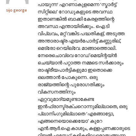
പായുന്ന‘ എറണാകുളമെന്ന ‘സ്മാർട്ട്
sijo george
സിറ്റിലെ’ റോഡുകളുടെ അവസ്ഥ
ഇതാണങ്കിൽ ബാക്കി കേരളത്തിന്റെ
അവസ്ഥ എന്തായിരിക്കും.. ഐ.ടി
വിപ്ലവം, മറ്റ് വങ്കിട പദ്ധതികള്, അടുത്ത
അന്താരാഷ്ട്ര എയർപോർട്ട് കണ്ണുരില്,
മെട്രോ റെയില്വേ. മാങ്ങാത്തൊലി..
നേരെചൊവ്വെ റോഡ് മെയിന്റയ്ൻ
ചെയ്യാൻ പറ്റാത്ത നമ്മടെ സർക്കാരും
രാഷ്ട്രീയപാർട്ടികളുമാ ഇതൊക്കെ
ഒലത്താൻ പോകുന്നെ.. ഒരു
രാജ്യത്തിന്റെ പുരോഗതിക്കും
വികസനത്തിനും
ഏറ്റവുമാദ്യമുണ്ടാകേണ്ട
ഇൻഫ്രാസ്ട്രക്ചറൊന്നുമില്ലാതെ, ഒരു
പ്ലാനിംഗുമില്ലാതെ ‘എങ്ങോട്ടോ,
എങ്ങനെയൊക്കെയോ’ കുറേ
എൻ.ആർ.ഐ കാശും, കള്ളപ്പണക്കാരുടെ
റിയൽ എസ്റ്റേറ്റ് കളികളിലുമൊതുങ്ങുന്ന