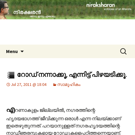
travelogues, book reviews, social issues,
cinema, memories & lot more…
niraksharan (നിരക്ഷരൻ)
Skip to content
Search
Menu
for:
റോഡ് നന്നാക്കൂ, എന്നിട്ട് പിഴയടിക്കൂ.
Jul 27, 2011 @ 18:04
സാമൂഹികം
എ
റണാകുളം ജില്ലയിൽ, നഗരത്തിന്റെ
ഹൃദയഭാഗത്ത് ജീവിക്കുന്ന ഒരാൾ എന്ന നിലയ്ക്കാണ്
ഇതെഴുതുന്നത്. പറയാനുള്ളത് നഗരഹൃദയത്തിന്റെ
നാഡീഞരമ്പുകളായ റോഡുകളെപ്പറ്റിത്തന്നെയാണ്.