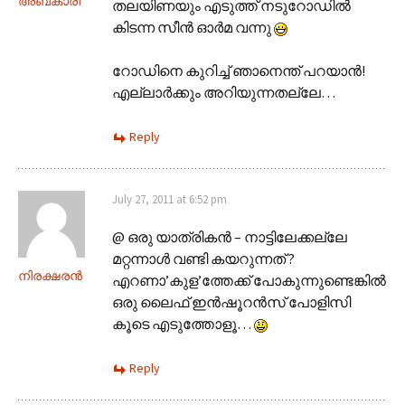
അബ്‌കാരി
തലയിണയും എടുത്ത് നടുറോഡിൽ
കിടന്ന സീൻ ഓർമ വന്നു
റോഡിനെ കുറിച്ച് ഞാനെന്ത് പറയാൻ!
എല്ലാർക്കും അറിയുന്നതല്ലേ…
Reply
July 27, 2011 at 6:52 pm
@ ഒരു യാത്രികന്‍ – നാട്ടിലേക്കല്ലേ
മറ്റന്നാൾ വണ്ടി കയറുന്നത് ?
നിരക്ഷരൻ
എറണാ’കുള’ത്തേക്ക് പോകുന്നുണ്ടെങ്കിൽ
ഒരു ലൈഫ് ഇൻഷൂറൻസ് പോളിസി
കൂടെ എടുത്തോളൂ…
Reply