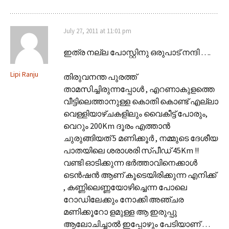
July 27, 2011 at 11:01 pm
ഇത്ര നല്ല പോസ്റ്റിനു ഒരുപാട് നന്ദി ….
Lipi Ranju
തിരുവനന്ത പുരത്ത്
താമസിച്ചിരുന്നപ്പോള്‍ , എറണാകുളത്തെ
വീട്ടിലെത്താനുള്ള കൊതി കൊണ്ട് എല്ലാ
വെള്ളിയാഴ്ചകളിലും വൈകീട്ട് പോരും,
വെറും 200Km ദൂരം എത്താന്‍
ചുരുങ്ങിയത് 5 മണിക്കൂര്‍ , നമ്മുടെ ദേശീയ
പാതയിലെ ശരാശരി സ്പീഡ് 45Km !!
വണ്ടി ഓടിക്കുന്ന ഭര്‍ത്താവിനെക്കാള്‍
ടെന്‍ഷന്‍ ആണ് കൂടെയിരിക്കുന്ന എനിക്ക്
, കണ്ണിലെണ്ണയോഴിച്ചെന്ന പോലെ
റോഡിലേക്കും നോക്കി അഞ്ചര
മണിക്കൂറോ ളമുള്ള ആ ഇരുപ്പു
ആലോചിച്ചാല്‍ ഇപ്പോഴും പേടിയാണ് …