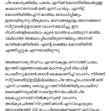
പിഴ കൊടുക്കില്ല, പകരം എനിക്ക് കോടതിയിലേക്കുള്ള
കടലാസ് തന്നാൽ മതി എന്ന് പറയും. എന്നിട്ട്
കോടതിയിൽച്ചെന്ന് കാര്യം ബോധിപ്പിക്കും.
ഇതായിരുന്നു തീരുമാനം. മാസങ്ങളോളം ഞാനങ്ങനെ
സീറ്റ് ബൽട്ട് ഇടാതെ വാഹനമോടിച്ചു. ഈ
ദിവസങ്ങളിലെല്ലാം കൂടെ യാത്ര ചെയ്യുന്ന ഭാര്യ
വല്ലാത്ത അങ്കലാപ്പിലായിരുന്നെങ്കിലും ഞാനത്
കാര്യമാക്കിയില്ല. എന്റെ ലക്ഷ്യം കോടതിയിൽ
എത്തിപ്പറ്റുക എന്നതായിരുന്നു.
അങ്ങനൊരു ദിവസം എറണാകുളം സൌത്ത് പാലം
ഇറങ്ങി വളഞ്ഞമ്പലേക്ക് കടന്നപ്പോൾ ട്രാഫിൿ
പൊലീസുകാരൻ ഒരാൾ കൈകാണിച്ച് വാഹനം നിർത്തി.
സീറ്റ് ബെൽട്ട് ഇട്ടിട്ടില്ലല്ലോ പിഴ അടച്ച് പോയാൽ മതി
എന്ന് പറഞ്ഞു. തൊട്ടപ്പുറത്ത് നിർത്തിയിട്ട പൊലീസ്
ബൈക്കിനരുകിൽ സബ് ഇൻസ്പെൿടർ പിഴ
കൈപ്പറ്റാനായി നിൽക്കുന്നുണ്ട്. വാഹനം
അരികുചേർത്ത് നിറുത്തി ഞാൻ എസ്.ഐ.യുടെ
അടുത്തെത്തി. 100 രൂപ പിഴയടക്കണമെന്ന് എസ്.ഐ. ;