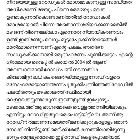
നിറയെയുള്ള റോഡുകൾ മോശമാകാനുള്ള സാദ്ധ്യത
അധികമാണ്. മഴയും പിന്നെ മരമഴയും ഒക്കെ
ഉണ്ടാകുന്നത് കൊണ്ടാണിതത്രേ! റോഡുകൾ
മോശമായാൽ പിന്നെ അതൊന്ന് ശരിയാക്കണമെങ്കിൽ
മഴ ഒന്ന് തീരണമല്ലോ എന്നൊരു ന്യായീകരണവും
ഉണ്ട്. ഇത് രണ്ടും വെറും മുട്ടാപ്പോക്ക് ന്യായങ്ങൾ
മാത്രമാണെന്നാണ് എന്റെ പക്ഷം. അതിനെ
സാധൂകരിക്കാനായി ഒരുദാഹരണം ചൂണ്ടിക്കാട്ടാം. എന്റെ
ഗ്രാമമായ വൈപ്പിൻ കരയിൽ 2004 ൽ ആണ്
അവസാനമായി റോഡ് പണി നടന്നത്. 25
കിലോമീറ്ററിലധികം ദൈർഘ്യമുള്ള റോഡ് വളരെ
മനോഹരമായാണ് അന്ന് പുതുക്കിപ്പണിഞ്ഞത്. റോഡിൽ
പലയിടത്തും മഴക്കാലത്ത് സ്ഥിരമായി
വെള്ളക്കെട്ടുണ്ടാകുന്ന ഇടങ്ങളുണ്ട്. ഇപ്പോഴും
മഴക്കാലത്ത് ആ ഭാഗമൊക്കെ വെള്ളത്തിനടിയിലാകും.
എന്നിട്ടും റോഡ് ഇതുവരെ പൊട്ടിയിട്ടില്ല. അന്ന് ആ
റോഡ് നിർമ്മാണസമയത്ത് മണിക്കൂറുകളോളം ഞാൻ
നോക്കി നിന്നിട്ടുണ്ട്. ഒരടിക്ക് മേൽ കനത്തിലായിരുന്നു
ടാറും മെറ്റലുമൊക്കെ ഇട്ട് റോഡ് കെട്ടിപ്പൊക്കിയത്.