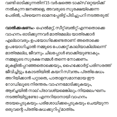
വണ്ടി ഓടിക്കുന്നതിന് 15 വർഷത്തെ ടാക്സ് ഒറ്റയടിക്ക്
നൽകുന്ന ജനങ്ങളെ, അവരുടെ സുരക്ഷയ്ക്കെന്ന
പേരിൽ, പിഴയെന്ന ഓമനപ്പേരിട്ട് പിടിച്ചുപറി നടത്തരുത്.
വാൽക്കഷണം:‌-
ഹെൽമറ്റ്, സീറ്റ് ബൽറ്റ് എന്നതൊക്കെ
വാഹനം ഓടിക്കുന്നവർ മാത്രമല്ല യാത്രക്കാർ
എല്ലാവരും ഉപയോഗിക്കേണ്ടതാണ്. അതൊക്കെ
ഉപയോഗിച്ചാൽ നമ്മുടെ പോക്കറ്റ് കാലിയാകില്ലെന്ന്
മാത്രമല്ല, ജീവനും ചിലപ്പോൾ ബാക്കിയുണ്ടാകും.
നമ്മളുടെ സുരക്ഷ നമ്മൾ തന്നെ നോക്കണം.
മുകളിൽ‌പ്പറഞ്ഞതൊക്കെയും, ഹൈക്കോർട്ട് പരിസരത്ത്
ജീവിച്ചിട്ടും കോടതിയിൽ കയറി സ്വന്തം പ്രതിഷേധം
അറിയിക്കാൻ പറ്റാതെ, പാതാളസമാനമായ ഈ
റോഡിലൂടെ നിരന്തരം വാഹനമോടിക്കുകയും,
ആഴ്ച്ചയിൽ നാല് പ്രാവശ്യമെങ്കിലും നിയമലംഘനം
നടത്തിയിട്ടുണ്ടോ എന്നറിയാനായി വാഹനം
തടയപ്പെടുകയും പരിശോധിക്കപ്പെടുകയും ചെയ്യുന്ന
ഒരുവന്റെ പ്രതിഷേധക്കുറിപ്പ് മാത്രം.