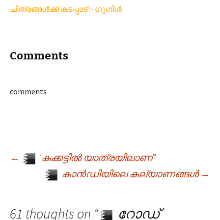
ചിത്രങ്ങൾക്ക് കടപ്പാട് :- ഗൂഗിൾ
Comments
comments
←
‘കക്കട്ടിൽ യാത്രയിലാണ് ‘
Post navigation
കാൻഡിയിലെ കല്യാണങ്ങൾ
→
61 thoughts on “
റോഡ്