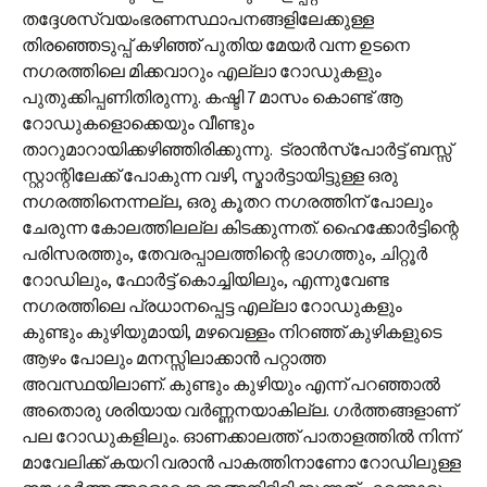
തദ്ദേശസ്വയംഭരണസ്ഥാപനങ്ങളിലേക്കുള്ള
തിരഞ്ഞെടുപ്പ് കഴിഞ്ഞ് പുതിയ മേയർ വന്ന ഉടനെ
നഗരത്തിലെ മിക്കവാറും എല്ലാ റോഡുകളും
പുതുക്കിപ്പണിതിരുന്നു. കഷ്ടി 7 മാസം കൊണ്ട് ആ
റോഡുകളൊക്കെയും വീണ്ടും
താറുമാറായിക്കഴിഞ്ഞിരിക്കുന്നു. ട്രാൻസ്‌പോർട്ട് ബസ്സ്
സ്റ്റാന്റിലേക്ക് പോകുന്ന വഴി, സ്മാർട്ടായിട്ടുള്ള ഒരു
നഗരത്തിനെന്നല്ല, ഒരു കൂതറ നഗരത്തിന് പോലും
ചേരുന്ന കോലത്തിലല്ല കിടക്കുന്നത്. ഹൈക്കോർട്ടിന്റെ
പരിസരത്തും, തേവരപ്പാലത്തിന്റെ ഭാഗത്തും, ചിറ്റൂർ
റോഡിലും, ഫോർട്ട് കൊച്ചിയിലും, എന്നുവേണ്ട
നഗരത്തിലെ പ്രധാനപ്പെട്ട എല്ലാ റോഡുകളും
കുണ്ടും കുഴിയുമായി, മഴവെള്ളം നിറഞ്ഞ് കുഴികളുടെ
ആഴം പോലും മനസ്സിലാക്കാൻ പറ്റാത്ത
അവസ്ഥയിലാണ്. കുണ്ടും കുഴിയും എന്ന് പറഞ്ഞാൽ
അതൊരു ശരിയായ വർണ്ണനയാകില്ല. ഗർത്തങ്ങളാണ്
പല റോഡുകളിലും. ഓണക്കാലത്ത് പാതാളത്തിൽ നിന്ന്
മാവേലിക്ക് കയറി വരാൻ പാകത്തിനാണോ റോഡിലുള്ള