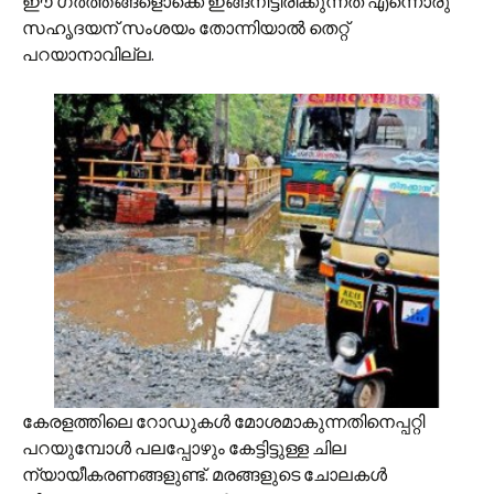
ഈ ഗർത്തങ്ങളൊക്കെ ഇങ്ങനിട്ടിരിക്കുന്നത് എന്നൊരു
സഹൃദയന് സംശയം തോന്നിയാൽ തെറ്റ്
പറയാനാവില്ല.
കേരളത്തിലെ റോഡുകൾ മോശമാകുന്നതിനെപ്പറ്റി
പറയുമ്പോൾ പലപ്പോഴും കേട്ടിട്ടുള്ള ചില
ന്യായീകരണങ്ങളുണ്ട്. മരങ്ങളുടെ ചോലകൾ