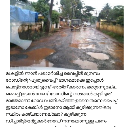
മുകളിൽ ഞാൻ പരാമർശിച്ച വൈപ്പിൻ മുനമ്പം
റോഡിന്റെ ‘പുതുവൈപ്പ് ‘ ഭാഗമൊക്കെ ഇപ്പോൾ
പൊട്ടിനാശമായിട്ടുണ്ട്. അതിന് കാരണം മറ്റൊന്നുമല്ല.
പൈപ്പ് ഇടാൻ വേണ്ടി റോഡിന്റെ വശങ്ങൾ കുഴിച്ചത്
മാത്രമാണ്. റോഡ് പണി കഴിഞ്ഞ ഉടനെ തന്നെ പൈപ്പ്
ഇടാനോ കേബിൾ ഇടാനോ ആയി കുഴിക്കുന്നത് ഒരു
സ്ഥിരം കാഴ്ചയാണല്ലോ ? കുഴിക്കുന്ന
ഡിപ്പാർട്ട്മെന്റുകാർ റോഡ് നന്നാക്കാനുള്ള പണം