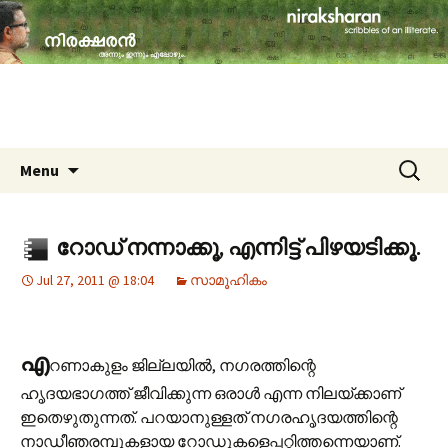
travelogues, book reviews, social issues,
cinema, memories & lot more…
niraksharan (നിരക്ഷരൻ)
Skip to content
Search
Menu
for:
റോഡ് നന്നാക്കൂ, എന്നിട്ട് പിഴയടിക്കൂ.
Jul 27, 2011 @ 18:04
സാമൂഹികം
എ
റണാകുളം ജില്ലയിൽ, നഗരത്തിന്റെ
ഹൃദയഭാഗത്ത് ജീവിക്കുന്ന ഒരാൾ എന്ന നിലയ്ക്കാണ്
ഇതെഴുതുന്നത്. പറയാനുള്ളത് നഗരഹൃദയത്തിന്റെ
നാഡീഞരമ്പുകളായ റോഡുകളെപ്പറ്റിത്തന്നെയാണ്.