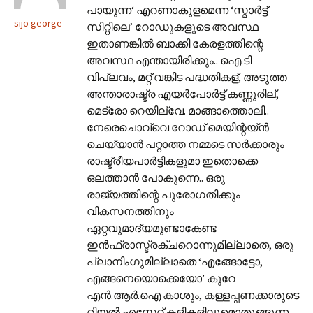
പായുന്ന‘ എറണാകുളമെന്ന ‘സ്മാർട്ട്
sijo george
സിറ്റിലെ’ റോഡുകളുടെ അവസ്ഥ
ഇതാണങ്കിൽ ബാക്കി കേരളത്തിന്റെ
അവസ്ഥ എന്തായിരിക്കും.. ഐ.ടി
വിപ്ലവം, മറ്റ് വങ്കിട പദ്ധതികള്, അടുത്ത
അന്താരാഷ്ട്ര എയർപോർട്ട് കണ്ണുരില്,
മെട്രോ റെയില്വേ. മാങ്ങാത്തൊലി..
നേരെചൊവ്വെ റോഡ് മെയിന്റയ്ൻ
ചെയ്യാൻ പറ്റാത്ത നമ്മടെ സർക്കാരും
രാഷ്ട്രീയപാർട്ടികളുമാ ഇതൊക്കെ
ഒലത്താൻ പോകുന്നെ.. ഒരു
രാജ്യത്തിന്റെ പുരോഗതിക്കും
വികസനത്തിനും
ഏറ്റവുമാദ്യമുണ്ടാകേണ്ട
ഇൻഫ്രാസ്ട്രക്ചറൊന്നുമില്ലാതെ, ഒരു
പ്ലാനിംഗുമില്ലാതെ ‘എങ്ങോട്ടോ,
എങ്ങനെയൊക്കെയോ’ കുറേ
എൻ.ആർ.ഐ കാശും, കള്ളപ്പണക്കാരുടെ
റിയൽ എസ്റ്റേറ്റ് കളികളിലുമൊതുങ്ങുന്ന