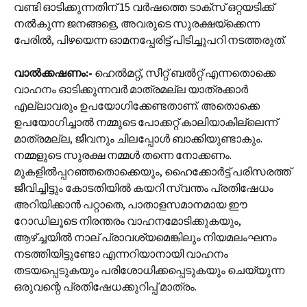
വണ്ടി ഓടിക്കുന്നതിന് 15 വർഷത്തെ ടാക്സ് ഒറ്റയടിക്ക്
നൽകുന്ന ജനങ്ങളെ, അവരുടെ സുരക്ഷയ്ക്കെന്ന
പേരിൽ, പിഴയെന്ന ഓമനപ്പേരിട്ട് പിടിച്ചുപറി നടത്തരുത്.
വാൽക്കഷണം:‌-
ഹെൽമറ്റ്, സീറ്റ് ബൽറ്റ് എന്നതൊക്കെ
വാഹനം ഓടിക്കുന്നവർ മാത്രമല്ല യാത്രക്കാർ
എല്ലാവരും ഉപയോഗിക്കേണ്ടതാണ്. അതൊക്കെ
ഉപയോഗിച്ചാൽ നമ്മുടെ പോക്കറ്റ് കാലിയാകില്ലെന്ന്
മാത്രമല്ല, ജീവനും ചിലപ്പോൾ ബാക്കിയുണ്ടാകും.
നമ്മളുടെ സുരക്ഷ നമ്മൾ തന്നെ നോക്കണം.
മുകളിൽ‌പ്പറഞ്ഞതൊക്കെയും, ഹൈക്കോർട്ട് പരിസരത്ത്
ജീവിച്ചിട്ടും കോടതിയിൽ കയറി സ്വന്തം പ്രതിഷേധം
അറിയിക്കാൻ പറ്റാതെ, പാതാളസമാനമായ ഈ
റോഡിലൂടെ നിരന്തരം വാഹനമോടിക്കുകയും,
ആഴ്ച്ചയിൽ നാല് പ്രാവശ്യമെങ്കിലും നിയമലംഘനം
നടത്തിയിട്ടുണ്ടോ എന്നറിയാനായി വാഹനം
തടയപ്പെടുകയും പരിശോധിക്കപ്പെടുകയും ചെയ്യുന്ന
ഒരുവന്റെ പ്രതിഷേധക്കുറിപ്പ് മാത്രം.