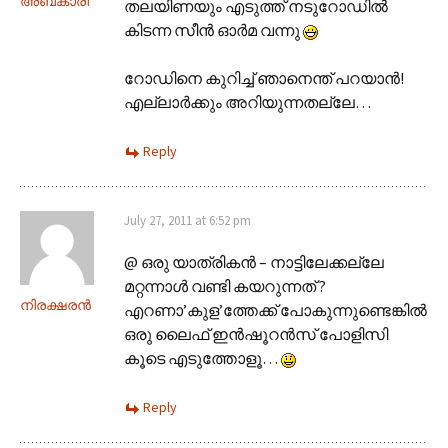
അബ്‌കാരി
തലയിണയും എടുത്ത് നടുറോഡിൽ
കിടന്ന സീൻ ഓർമ വന്നു
റോഡിനെ കുറിച്ച് ഞാനെന്ത് പറയാൻ!
എല്ലാർക്കും അറിയുന്നതല്ലേ…
Reply
July 27, 2011 at 6:52 pm
@ ഒരു യാത്രികന്‍ – നാട്ടിലേക്കല്ലേ
മറ്റന്നാൾ വണ്ടി കയറുന്നത് ?
നിരക്ഷരൻ
എറണാ’കുള’ത്തേക്ക് പോകുന്നുണ്ടെങ്കിൽ
ഒരു ലൈഫ് ഇൻഷൂറൻസ് പോളിസി
കൂടെ എടുത്തോളൂ…
Reply