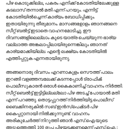
പിഴ കൊടുക്കില്ല, പകരം എനിക്ക് കോടതിയിലേക്കുള്ള
കടലാസ് തന്നാൽ മതി എന്ന് പറയും. എന്നിട്ട്
കോടതിയിൽച്ചെന്ന് കാര്യം ബോധിപ്പിക്കും.
ഇതായിരുന്നു തീരുമാനം. മാസങ്ങളോളം ഞാനങ്ങനെ
സീറ്റ് ബൽട്ട് ഇടാതെ വാഹനമോടിച്ചു. ഈ
ദിവസങ്ങളിലെല്ലാം കൂടെ യാത്ര ചെയ്യുന്ന ഭാര്യ
വല്ലാത്ത അങ്കലാപ്പിലായിരുന്നെങ്കിലും ഞാനത്
കാര്യമാക്കിയില്ല. എന്റെ ലക്ഷ്യം കോടതിയിൽ
എത്തിപ്പറ്റുക എന്നതായിരുന്നു.
അങ്ങനൊരു ദിവസം എറണാകുളം സൌത്ത് പാലം
ഇറങ്ങി വളഞ്ഞമ്പലേക്ക് കടന്നപ്പോൾ ട്രാഫിൿ
പൊലീസുകാരൻ ഒരാൾ കൈകാണിച്ച് വാഹനം നിർത്തി.
സീറ്റ് ബെൽട്ട് ഇട്ടിട്ടില്ലല്ലോ പിഴ അടച്ച് പോയാൽ മതി
എന്ന് പറഞ്ഞു. തൊട്ടപ്പുറത്ത് നിർത്തിയിട്ട പൊലീസ്
ബൈക്കിനരുകിൽ സബ് ഇൻസ്പെൿടർ പിഴ
കൈപ്പറ്റാനായി നിൽക്കുന്നുണ്ട്. വാഹനം
അരികുചേർത്ത് നിറുത്തി ഞാൻ എസ്.ഐ.യുടെ
അടുത്തെത്തി. 100 രൂപ പിഴയടക്കണമെന്ന് എസ്.ഐ. ;