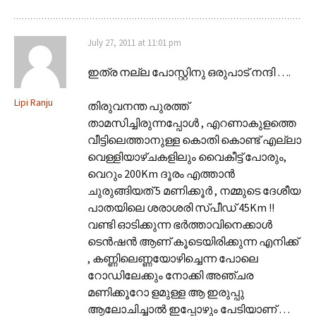
July 27, 2011 at 11:01 pm
ഇത്ര നല്ല പോസ്റ്റിനു ഒരുപാട് നന്ദി ….
Lipi Ranju
തിരുവനന്ത പുരത്ത്
താമസിച്ചിരുന്നപ്പോള്‍ , എറണാകുളത്തെ
വീട്ടിലെത്താനുള്ള കൊതി കൊണ്ട് എല്ലാ
വെള്ളിയാഴ്ചകളിലും വൈകീട്ട് പോരും,
വെറും 200Km ദൂരം എത്താന്‍
ചുരുങ്ങിയത് 5 മണിക്കൂര്‍ , നമ്മുടെ ദേശീയ
പാതയിലെ ശരാശരി സ്പീഡ് 45Km !!
വണ്ടി ഓടിക്കുന്ന ഭര്‍ത്താവിനെക്കാള്‍
ടെന്‍ഷന്‍ ആണ് കൂടെയിരിക്കുന്ന എനിക്ക്
, കണ്ണിലെണ്ണയോഴിച്ചെന്ന പോലെ
റോഡിലേക്കും നോക്കി അഞ്ചര
മണിക്കൂറോ ളമുള്ള ആ ഇരുപ്പു
ആലോചിച്ചാല്‍ ഇപ്പോഴും പേടിയാണ് …