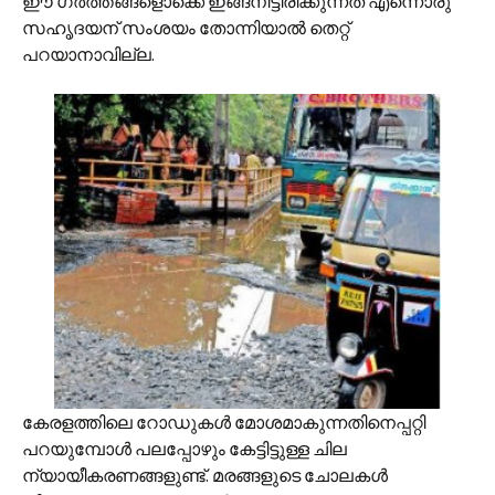
ഈ ഗർത്തങ്ങളൊക്കെ ഇങ്ങനിട്ടിരിക്കുന്നത് എന്നൊരു
സഹൃദയന് സംശയം തോന്നിയാൽ തെറ്റ്
പറയാനാവില്ല.
കേരളത്തിലെ റോഡുകൾ മോശമാകുന്നതിനെപ്പറ്റി
പറയുമ്പോൾ പലപ്പോഴും കേട്ടിട്ടുള്ള ചില
ന്യായീകരണങ്ങളുണ്ട്. മരങ്ങളുടെ ചോലകൾ