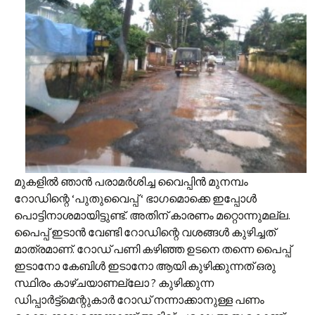
മുകളിൽ ഞാൻ പരാമർശിച്ച വൈപ്പിൻ മുനമ്പം
റോഡിന്റെ ‘പുതുവൈപ്പ് ‘ ഭാഗമൊക്കെ ഇപ്പോൾ
പൊട്ടിനാശമായിട്ടുണ്ട്. അതിന് കാരണം മറ്റൊന്നുമല്ല.
പൈപ്പ് ഇടാൻ വേണ്ടി റോഡിന്റെ വശങ്ങൾ കുഴിച്ചത്
മാത്രമാണ്. റോഡ് പണി കഴിഞ്ഞ ഉടനെ തന്നെ പൈപ്പ്
ഇടാനോ കേബിൾ ഇടാനോ ആയി കുഴിക്കുന്നത് ഒരു
സ്ഥിരം കാഴ്ചയാണല്ലോ ? കുഴിക്കുന്ന
ഡിപ്പാർട്ട്മെന്റുകാർ റോഡ് നന്നാക്കാനുള്ള പണം