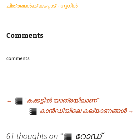
ചിത്രങ്ങൾക്ക് കടപ്പാട് :- ഗൂഗിൾ
Comments
comments
←
‘കക്കട്ടിൽ യാത്രയിലാണ് ‘
Post navigation
കാൻഡിയിലെ കല്യാണങ്ങൾ
→
61 thoughts on “
റോഡ്