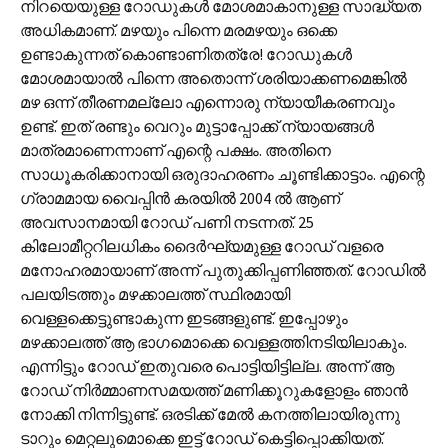
നിറയെയുള്ള റോഡുകൾ മോശമാകാനുള്ള സാദ്ധ്യത
അധികമാണ്. മഴയും പിന്നെ മരമഴയും ഒക്കെ
ഉണ്ടാകുന്നത് കൊണ്ടാണിതത്രേ! റോഡുകൾ
മോശമായാൽ പിന്നെ അതൊന്ന് ശരിയാക്കണമെങ്കിൽ
മഴ ഒന്ന് തീരണമല്ലോ എന്നൊരു ന്യായീകരണവും
ഉണ്ട്. ഇത് രണ്ടും വെറും മുട്ടാപ്പോക്ക് ന്യായങ്ങൾ
മാത്രമാണെന്നാണ് എന്റെ പക്ഷം. അതിനെ
സാധൂകരിക്കാനായി ഒരുദാഹരണം ചൂണ്ടിക്കാട്ടാം. എന്റെ
ഗ്രാമമായ വൈപ്പിൻ കരയിൽ 2004 ൽ ആണ്
അവസാനമായി റോഡ് പണി നടന്നത്. 25
കിലോമീറ്ററിലധികം ദൈർഘ്യമുള്ള റോഡ് വളരെ
മനോഹരമായാണ് അന്ന് പുതുക്കിപ്പണിഞ്ഞത്. റോഡിൽ
പലയിടത്തും മഴക്കാലത്ത് സ്ഥിരമായി
വെള്ളക്കെട്ടുണ്ടാകുന്ന ഇടങ്ങളുണ്ട്. ഇപ്പോഴും
മഴക്കാലത്ത് ആ ഭാഗമൊക്കെ വെള്ളത്തിനടിയിലാകും.
എന്നിട്ടും റോഡ് ഇതുവരെ പൊട്ടിയിട്ടില്ല. അന്ന് ആ
റോഡ് നിർമ്മാണസമയത്ത് മണിക്കൂറുകളോളം ഞാൻ
നോക്കി നിന്നിട്ടുണ്ട്. ഒരടിക്ക് മേൽ കനത്തിലായിരുന്നു
ടാറും മെറ്റലുമൊക്കെ ഇട്ട് റോഡ് കെട്ടിപ്പൊക്കിയത്.