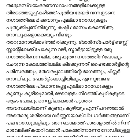
തദ്ദേശസ്വയംഭരണസ്ഥാപനങ്ങളിലേക്കുള്ള
തിരഞ്ഞെടുപ്പ് കഴിഞ്ഞ് പുതിയ മേയർ വന്ന ഉടനെ
നഗരത്തിലെ മിക്കവാറും എല്ലാ റോഡുകളും
പുതുക്കിപ്പണിതിരുന്നു. കഷ്ടി 7 മാസം കൊണ്ട് ആ
റോഡുകളൊക്കെയും വീണ്ടും
താറുമാറായിക്കഴിഞ്ഞിരിക്കുന്നു. ട്രാൻസ്‌പോർട്ട് ബസ്സ്
സ്റ്റാന്റിലേക്ക് പോകുന്ന വഴി, സ്മാർട്ടായിട്ടുള്ള ഒരു
നഗരത്തിനെന്നല്ല, ഒരു കൂതറ നഗരത്തിന് പോലും
ചേരുന്ന കോലത്തിലല്ല കിടക്കുന്നത്. ഹൈക്കോർട്ടിന്റെ
പരിസരത്തും, തേവരപ്പാലത്തിന്റെ ഭാഗത്തും, ചിറ്റൂർ
റോഡിലും, ഫോർട്ട് കൊച്ചിയിലും, എന്നുവേണ്ട
നഗരത്തിലെ പ്രധാനപ്പെട്ട എല്ലാ റോഡുകളും
കുണ്ടും കുഴിയുമായി, മഴവെള്ളം നിറഞ്ഞ് കുഴികളുടെ
ആഴം പോലും മനസ്സിലാക്കാൻ പറ്റാത്ത
അവസ്ഥയിലാണ്. കുണ്ടും കുഴിയും എന്ന് പറഞ്ഞാൽ
അതൊരു ശരിയായ വർണ്ണനയാകില്ല. ഗർത്തങ്ങളാണ്
പല റോഡുകളിലും. ഓണക്കാലത്ത് പാതാളത്തിൽ നിന്ന്
മാവേലിക്ക് കയറി വരാൻ പാകത്തിനാണോ റോഡിലുള്ള