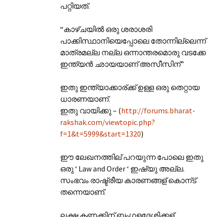
പറ്റിയത്.
“കാഴ്ചയില്‍ ഒരു ശരാശരി
പാക്കിസ്ഥാനിയെപ്പോലെ തോന്നില്ലെന്ന്
മാത്രമല്ല നല്ല ഒന്നാന്തരമൊരു വടക്കേ
ഇന്ത്യന്‍ ഛായയാണ് അസീസിന്”
ഇതു ഇന്ത്യാക്കാര്ക്ക് ഉള്ള ഒരു തെറ്റായ
ധാരണയാണ്.
ഇതു വായിക്കു – (
http://forums.bharat-
rakshak.com/viewtopic.php?
f=1&t=5999&start=1320
)
ഈ ലേഖനത്തില് പറയുന്ന പോലെ ഇതു
ഒരു ‘ Law and Order ‘ ഇഷ്യു അല്ല.
സംഭവം രാഷ്ട്രീയ കാരണങ്ങള് കൊന്ട്
തന്നെയാണ്.
ലക്ഷ കണക്കിന് ബംഗളദേശിക്കള്