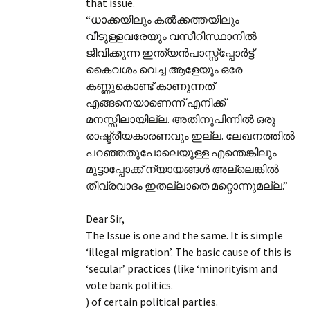
that issue.
“ധാക്കയിലും കൽക്കത്തയിലും
വീടുള്ളവരേയും വസീറിസ്ഥാനിൽ
ജീവിക്കുന്ന ഇന്ത്യൻപാസ്സ്പ്പോർട്ട്
കൈവശം വെച്ച ആളേയും ഒരേ
കണ്ണുകൊണ്ട് കാണുന്നത്
എങ്ങനെയാണെന്ന് എനിക്ക്
മനസ്സിലായില്ല. അതിനുപിന്നിൽ ഒരു
രാഷ്ട്രീയകാരണവും ഇല്ല. ലേഖനത്തിൽ
പറഞ്ഞതുപോലെയുള്ള എന്തെങ്കിലും
മുട്ടാപ്പോക്ക് ന്യായങ്ങൾ അല്ലെങ്കിൽ
തീവ്രവാദം ഇതല്ലാതെ മറ്റൊന്നുമല്ല.”
Dear Sir,
The Issue is one and the same. It is simple
‘illegal migration’. The basic cause of this is
‘secular’ practices (like ‘minorityism and
vote bank politics.
) of certain political parties.