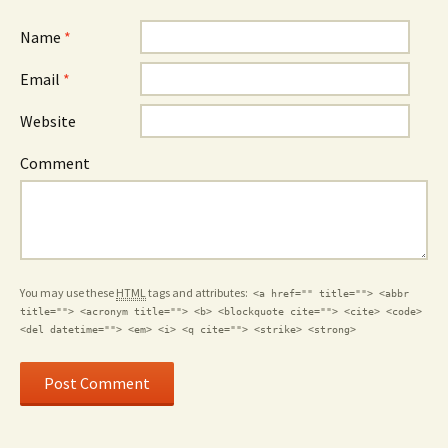
Name
*
Email
*
Website
Comment
You may use these
HTML
tags and attributes:
<a href="" title=""> <abbr
title=""> <acronym title=""> <b> <blockquote cite=""> <cite> <code>
<del datetime=""> <em> <i> <q cite=""> <strike> <strong>