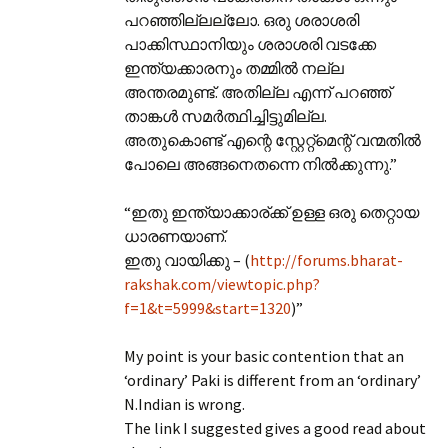
പറഞ്ഞില്ലല്ലോ. ഒരു ശരാശരി
പാക്കിസ്ഥാനിയും ശരാ‍ശരി വടക്കേ
ഇന്ത്യക്കാരനും തമ്മിൽ നല്ല
അന്തരമുണ്ട്. അതില്ല എന്ന് പറഞ്ഞ്
താങ്കൾ സമർത്ഥിച്ചിട്ടുമില്ല.
അതുകൊണ്ട് എന്റെ സ്റ്റേറ്റ്മെന്റ് വന്മതിൽ
പോലെ അങ്ങനെതന്നെ നിൽക്കുന്നു.”
“ഇതു ഇന്ത്യാക്കാര്ക്ക് ഉള്ള ഒരു തെറ്റായ
ധാരണയാണ്.
ഇതു വായിക്കു – (
http://forums.bharat-
rakshak.com/viewtopic.php?
f=1&t=5999&start=1320
)”
My point is your basic contention that an
‘ordinary’ Paki is different from an ‘ordinary’
N.Indian is wrong.
The link I suggested gives a good read about