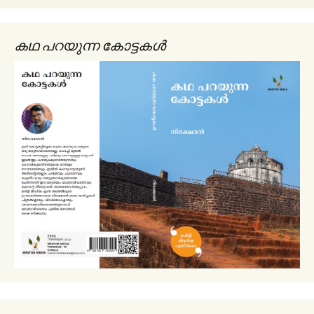
കഥ പറയുന്ന കോട്ടകൾ