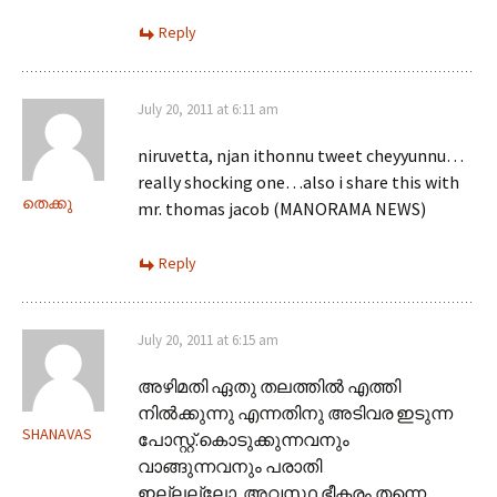
Reply
July 20, 2011 at 6:11 am
niruvetta, njan ithonnu tweet cheyyunnu…
really shocking one…also i share this with
തെക്കു
mr. thomas jacob (MANORAMA NEWS)
Reply
July 20, 2011 at 6:15 am
അഴിമതി ഏതു തലത്തില്‍ എത്തി
നില്‍ക്കുന്നു എന്നതിനു അടിവര ഇടുന്ന
SHANAVAS
പോസ്റ്റ്‌.കൊടുക്കുന്നവനും
വാങ്ങുന്നവനും പരാതി
ഇല്ലല്ലോ..അവസ്ഥ ഭീകരം തന്നെ..