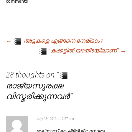
comments
←
അട്ടകളെ എങ്ങനെ നേരിടാം ?
Post navigation
‘കക്കട്ടിൽ യാത്രയിലാണ് ‘
→
28 thoughts on “
രാജ്യസുരക്ഷ
വിസ്മരിക്കുന്നവർ
”
July 19, 2011 at 2:27 pm
ഇല്യാസ് കാഷ്‌മീരി ജീവനോടെ