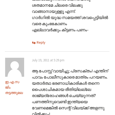
ശതമാനമേ ചിലരെ വിലക്കു
വാങ്ങാനായുള്ളൂ എന്ന്.
ഗാർഗിൽ യുദ്ധ സമയത്ത് ശവപ്പെട്ടിയിൽ
വരെ കുംഭകോണം
എല്ലാവർക്കും കിട്ടണം പണം-
Reply
July 19, 2011 at 5:29 pm
ആ പോസ്റ്റ് വായിച്ചു; പ്രസക്തം! എന്തിന്
പാവം പോലീസുകാരെ മാത്രം പറയണം.
ഇ.എ.സ
യതാർത്ഥ ഭരണാധികാരികൾ തന്നെ
ജിം
പൈശാചികമായ രീതിയിലല്ലേ
തട്ടത്തുമല
രാജ്യദ്രോഹങ്ങൾ ചെയ്യുന്നത്?
പണത്തിനുവെണ്ടി ഇന്ത്യയെ
വേണമെങ്കിൽ സെന്റ് വിലയ്ക്ക് അളന്നു
വിൽക്കും!