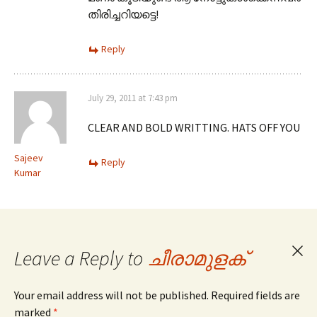
തിരിച്ചറിയട്ടെ!
Reply
July 29, 2011 at 7:43 pm
CLEAR AND BOLD WRITTING. HATS OFF YOU
Sajeev
Reply
Kumar
Leave a Reply to
ചീരാമുളക്
Can
repl
Your email address will not be published. Required fields are
marked
*