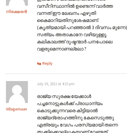
വസീറിസ്ഥാനിൽ ഉണ്ടെന്ന് വാർത്ത
നിരക്ഷരൻ
വന്നത് ഈ ലേഖനം എഴുതി
കൈമാറിയതിനുശേഷമാണ്.
(കൃത്യമായി പറഞ്ഞാൽ 3 ദിവസം മുന്നേ)
സത്യം അതാകാനേ വഴിയുള്ളൂ.
കലികാലത്ത് ദുഷ്ടന്മാർ പനപോലെ
വളരുമെന്നാണല്ലോ ?
Reply
July 19, 2011 at 4:15 pm
രാജ്യ സുരക്ഷ യേക്കാള്‍
പച്ചനോട്ടുകള്‍ക്ക് പ്രാധാന്യം
Villagemaan
കൊടുക്കുന്നവരെ കിട്ടിയാല്‍
രാജ്യദ്രോഹത്തിനു കേസെടുത്തു
എത്രയും വേഗം പരസ്യമായി തന്നെ
തൂക്കിക്കൊല്ലുകയാണ് വേണ്ടത്.