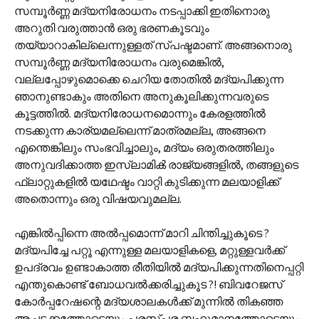
സമ്പൂർണ്ണ മദ്യനിരോധനം നടപ്പാക്കി ഇതിനൊരു
അറുതി വരുത്താൻ ഒരു ഭരണകൂടവും
തയ്യാറാകില്ലെന്നുള്ളത് സ്പഷ്ടമാണ്. അങ്ങനൊരു
സമ്പൂർണ്ണ മദ്യനിരോധനം വരുമെങ്കിൽ,
വല്ലപ്പോഴുമൊക്കെ ചെറിയ തോതിൽ മദ്യപിക്കുന്ന
ഞാനുണ്ടാകും അതിനെ അനുകൂലിക്കുന്നവരുടെ
കൂട്ടത്തിൽ. മദ്യനിരോധനമൊന്നും കേരളത്തിൽ
നടക്കുന്ന കാര്യമല്ലെന്ന് മാത്രമല്ല, അങ്ങനെ
എന്തെങ്കിലും സംഭവിച്ചാലും, മദ്യം ഒരുതരത്തിലും
അനുവദിക്കാത്ത ഇസ്ലാമിൿ രാജ്യങ്ങളിൽ, തങ്ങളുടെ
ഫ്ലാറ്റുകളിൽ യഥേഷ്ടം വാറ്റി കുടിക്കുന്ന മലയാളിക്ക്
അതൊന്നും ഒരു വിഷയവുമല്ല.
എങ്കില്‍പ്പിന്നെ അല്‍പ്പമൊന്ന് മാറി ചിന്തിച്ചുകൂടെ ?
മദ്യപിച്ചേ പറ്റൂ എന്നുള്ള മലയാളികളെ, മറ്റുള്ളവർക്ക്
ഉപദ്രവം ഉണ്ടാകാത്ത രീതിയിൽ മദ്യപിക്കുന്നതിനെപ്പറ്റി
എന്തുകൊണ്ട് ബോധവൽക്കരിച്ചുകൂട ?! ബിവറേജസ്
കോർപ്പറേഷന്റെ മദ്യശാലകൾക്ക് മുന്നിൽ തികഞ്ഞ
അച്ചടക്കത്തോടെയും പരസ്പര ബഹുമാനത്തോടെയും