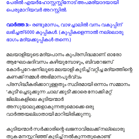
പേരിൽ എയർ‌ഹോസ്റ്റസ്സിനോട് അപമര്യാദയായി
പെരുമാറിയവർ അറസ്റ്റിൽ.
വാർത്ത 3:-
രണ്ടുമാസം, വാഴച്ചാലിൽ വനം വകുപ്പിന്
ലഭിച്ചത് 6000 കുപ്പികൾ. (കുപ്പികളെന്നാൽ നല്ലൊരു
ഭാഗം മദ്യക്കുപ്പികൾ തന്നെ.)
മലയാളിയുടെ മദ്യപാനം കുപ്രസിദ്ധമാണ്. ഓരോ
ആഘോഷദിവസം കഴിയുമ്പോഴും, ബിവറേജസ്
കോർപ്പറേഷനിലൂടെ മലയാളി കുടിച്ച് വറ്റിച്ച മദ്യത്തിന്റെ
കണക്ക് നമ്മൾ അഭിമാനപൂർവ്വം
പ്രസിദ്ധീകരിക്കാറുള്ളതും സ്ഥിരമായി ഒന്നാം സമ്മാനം
‘കുടി‘ച്ചെടുക്കുന്ന ചാല‘ക്കുടി‘ക്കാരെ നോക്കി മറ്റ്
ജില്ലകളിലെ കുടിയന്മാർ
അസൂയാലുക്കളാകുന്നതുമൊക്കെ ഒരു
വാർത്തയല്ലാതായി മാറിയിരിക്കുന്നു.
കുടിയന്മാർ സർക്കാരിന്റെ ഖജനാവിലേക്ക് നല്ലൊരു
തുക മനസ്സറിഞ്ഞ് കുടിച്ച് നൽകുന്നതുകൊണ്ട്