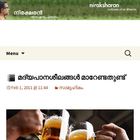
travelogues, book reviews, social issues,
cinema, memories & lot more…
niraksharan (നിരക്ഷരൻ)
Skip to content
Search
Menu
for:
മദ്യപാനശീലങ്ങൾ മാറേണ്ടതുണ്ട്
Feb 1, 2011 @ 11:44
സാമൂഹികം