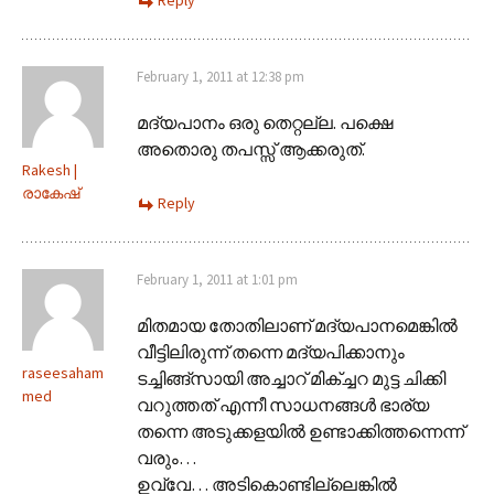
February 1, 2011 at 12:38 pm
മദ്യപാനം ഒരു തെറ്റല്ല. പക്ഷെ
അതൊരു തപസ്സ് ആക്കരുത്.
Rakesh |
രാകേഷ്
Reply
February 1, 2011 at 1:01 pm
മിതമായ തോതിലാണ് മദ്യപാനമെങ്കില്‍
വീട്ടിലിരുന്ന് തന്നെ മദ്യപിക്കാനും
raseesaham
ടച്ചിങ്ങ്‌സായി അച്ചാറ് മിക്ച്ചറ മുട്ട ചിക്കി
med
വറുത്തത് എന്നീ സാധനങ്ങള്‍ ഭാര്യ
തന്നെ അടുക്കളയില്‍ ഉണ്ടാക്കിത്തന്നെന്ന്
വരും…
ഉവ്വേ… അടികൊണ്ടില്ലെങ്കില്‍