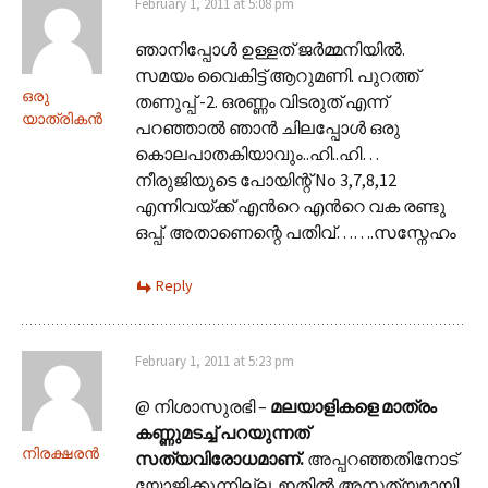
February 1, 2011 at 5:08 pm
ഞാനിപ്പോള്‍ ഉള്ളത് ജര്‍മ്മനിയില്‍.
സമയം വൈകിട്ട് ആറുമണി. പുറത്ത്
ഒരു
തണുപ്പ് -2. ഒരണ്ണം വിടരുത് എന്ന്
യാത്രികന്‍
പറഞ്ഞാല്‍ ഞാന്‍ ചിലപ്പോള്‍ ഒരു
കൊലപാതകിയാവും..ഹി..ഹി…
നീരുജിയുടെ പോയിന്റ്‌ No 3,7,8,12
എന്നിവയ്ക്ക് എന്‍റെ എന്‍റെ വക രണ്ടു
ഒപ്പ്. അതാണെന്റെ പതിവ്…….സസ്നേഹം
Reply
February 1, 2011 at 5:23 pm
@ നിശാസുരഭി –
മലയാളികളെ മാത്രം
കണ്ണുമടച്ച് പറയുന്നത്
നിരക്ഷരൻ
സത്യവിരോധമാണ്.
അപ്പറഞ്ഞതിനോട്
യോജിക്കുന്നില്ല. ഇതിൽ അസത്യമായി