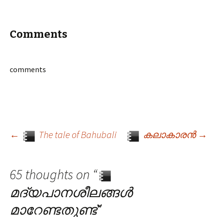
Comments
comments
←
The tale of Bahubali
കലാകാരൻ
→
Post navigation
65 thoughts on “
മദ്യപാനശീലങ്ങൾ
മാറേണ്ടതുണ്ട്
”