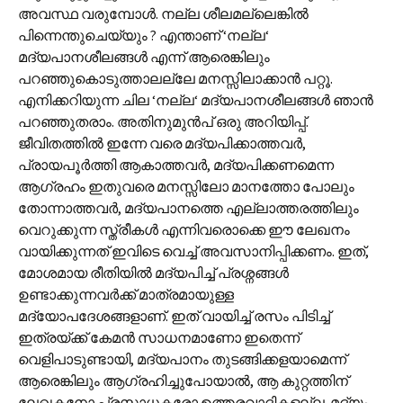
അവസ്ഥ വരുമ്പോൾ. നല്ല ശീലമല്ലെങ്കിൽ
പിന്നെന്തുചെയ്യും ? എന്താണ് ‘നല്ല‘
മദ്യപാനശീലങ്ങൾ എന്ന് ആരെങ്കിലും
പറഞ്ഞുകൊടുത്താലല്ലേ മനസ്സിലാക്കാൻ പറ്റൂ.
എനിക്കറിയുന്ന ചില ‘നല്ല‘ മദ്യപാനശീലങ്ങൾ ഞാൻ
പറഞ്ഞുതരാം. അതിനുമുൻപ് ഒരു അറിയിപ്പ്.
ജീവിതത്തിൽ ഇന്നേ വരെ മദ്യപിക്കാത്തവർ,
പ്രായപൂർത്തി ആകാത്തവർ, മദ്യപിക്കണമെന്ന
ആഗ്രഹം ഇതുവരെ മനസ്സിലോ മാനത്തോ പോലും
തോന്നാത്തവർ, മദ്യപാനത്തെ എല്ലാത്തരത്തിലും
വെറുക്കുന്ന സ്ത്രീകൾ എന്നിവരൊക്കെ ഈ ലേഖനം
വായിക്കുന്നത് ഇവിടെ വെച്ച് അവസാനിപ്പിക്കണം. ഇത്,
മോശമായ രീതിയിൽ മദ്യപിച്ച് പ്രശ്നങ്ങൾ
ഉണ്ടാക്കുന്നവർക്ക് മാത്രമായുള്ള
മദ്യോപദേശങ്ങളാണ്. ഇത് വായിച്ച് രസം പിടിച്ച്
ഇത്രയ്ക്ക് കേമൻ സാധനമാണോ ഇതെന്ന്
വെളിപാടുണ്ടായി, മദ്യപാനം തുടങ്ങിക്കളയാമെന്ന്
ആരെങ്കിലും ആഗ്രഹിച്ചുപോയാൽ, ആ കുറ്റത്തിന്
ലേഖകനോ പ്രസാധകരോ ഉത്തരവാദികളല്ല. മദ്യം