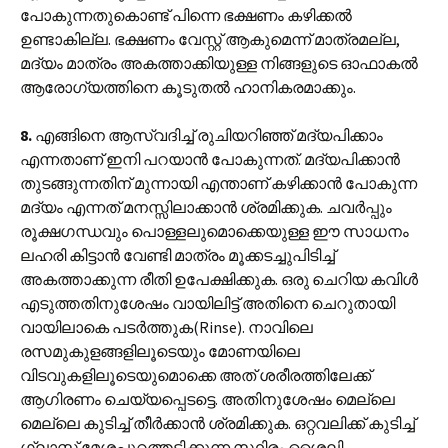
പോകുന്നതുകൊണ്ട് പിന്നെ ഭക്ഷണം കഴിക്കൽ
ഉണ്ടാകില്ല. ഭക്ഷണം വേസ്റ്റ് ആകുമെന്ന് മാത്രമല്ല,
മദ്യം മാത്രം അകത്താക്കിയുള്ള നിങ്ങളുടെ ഓഫാകൽ
ആരോഗ്യത്തിനെ കൂടുതൽ ഹാനികരമാക്കും.
8.
എങ്ങിനെ ആസ്വദിച്ച് രുചിയറിഞ്ഞ് മദ്യപിക്കാം
എന്നതാണ് ഇനി പറയാൻ പോകുന്നത്. മദ്യപിക്കാൻ
തുടങ്ങുന്നതിന് മുന്നായി എന്താണ് കഴിക്കാൻ പോകുന്ന
മദ്യം എന്നത് മനസ്സിലാക്കാൻ ശ്രമിക്കുക. ചവർപ്പും
രൂക്ഷഗന്ധവും പൊള്ളലുമൊക്കെയുള്ള ഈ സാധനം
ലഹരി കിട്ടാൻ വേണ്ടി മാത്രം മൂക്കടച്ചുപിടിച്ച്
അകത്താക്കുന്ന രീതി ഉപേക്ഷിക്കുക. ഒരു ചെറിയ കവിൾ
എടുത്തതിനുശേഷം വായിലിട്ട് അതിനെ ചെറുതായി
വായിലാകെ പടർത്തുക(Rinse). നാവിലെ
രസമുകുളങ്ങളിലൂടെയും മോണയിലെ
വിടവുകളിലൂടെയുമൊക്കെ അത് ശരീരത്തിലേക്ക്
ആഗിരണം ചെയ്യപ്പെടട്ടെ. അതിനുശേഷം മെല്ലെ
മെല്ലെ കുടിച്ച് തീർക്കാൻ ശ്രമിക്കുക. ഒറ്റവലിക്ക് കുടിച്ച്
ഗ്ലാസ്സ് മേശപ്പുറത്തടിക്കുന്ന സ്ഥിരം ശൈലി