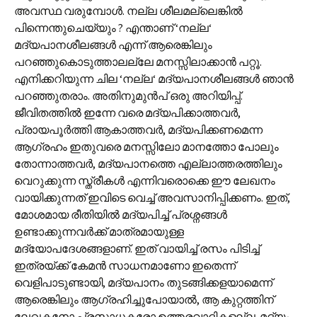
അവസ്ഥ വരുമ്പോൾ. നല്ല ശീലമല്ലെങ്കിൽ
പിന്നെന്തുചെയ്യും ? എന്താണ് ‘നല്ല‘
മദ്യപാനശീലങ്ങൾ എന്ന് ആരെങ്കിലും
പറഞ്ഞുകൊടുത്താലല്ലേ മനസ്സിലാക്കാൻ പറ്റൂ.
എനിക്കറിയുന്ന ചില ‘നല്ല‘ മദ്യപാനശീലങ്ങൾ ഞാൻ
പറഞ്ഞുതരാം. അതിനുമുൻപ് ഒരു അറിയിപ്പ്.
ജീവിതത്തിൽ ഇന്നേ വരെ മദ്യപിക്കാത്തവർ,
പ്രായപൂർത്തി ആകാത്തവർ, മദ്യപിക്കണമെന്ന
ആഗ്രഹം ഇതുവരെ മനസ്സിലോ മാനത്തോ പോലും
തോന്നാത്തവർ, മദ്യപാനത്തെ എല്ലാത്തരത്തിലും
വെറുക്കുന്ന സ്ത്രീകൾ എന്നിവരൊക്കെ ഈ ലേഖനം
വായിക്കുന്നത് ഇവിടെ വെച്ച് അവസാനിപ്പിക്കണം. ഇത്,
മോശമായ രീതിയിൽ മദ്യപിച്ച് പ്രശ്നങ്ങൾ
ഉണ്ടാക്കുന്നവർക്ക് മാത്രമായുള്ള
മദ്യോപദേശങ്ങളാണ്. ഇത് വായിച്ച് രസം പിടിച്ച്
ഇത്രയ്ക്ക് കേമൻ സാധനമാണോ ഇതെന്ന്
വെളിപാടുണ്ടായി, മദ്യപാനം തുടങ്ങിക്കളയാമെന്ന്
ആരെങ്കിലും ആഗ്രഹിച്ചുപോയാൽ, ആ കുറ്റത്തിന്
ലേഖകനോ പ്രസാധകരോ ഉത്തരവാദികളല്ല. മദ്യം