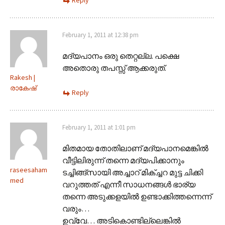
February 1, 2011 at 12:38 pm
മദ്യപാനം ഒരു തെറ്റല്ല. പക്ഷെ
അതൊരു തപസ്സ് ആക്കരുത്.
Rakesh |
രാകേഷ്
Reply
February 1, 2011 at 1:01 pm
മിതമായ തോതിലാണ് മദ്യപാനമെങ്കില്‍
വീട്ടിലിരുന്ന് തന്നെ മദ്യപിക്കാനും
raseesaham
ടച്ചിങ്ങ്‌സായി അച്ചാറ് മിക്ച്ചറ മുട്ട ചിക്കി
med
വറുത്തത് എന്നീ സാധനങ്ങള്‍ ഭാര്യ
തന്നെ അടുക്കളയില്‍ ഉണ്ടാക്കിത്തന്നെന്ന്
വരും…
ഉവ്വേ… അടികൊണ്ടില്ലെങ്കില്‍