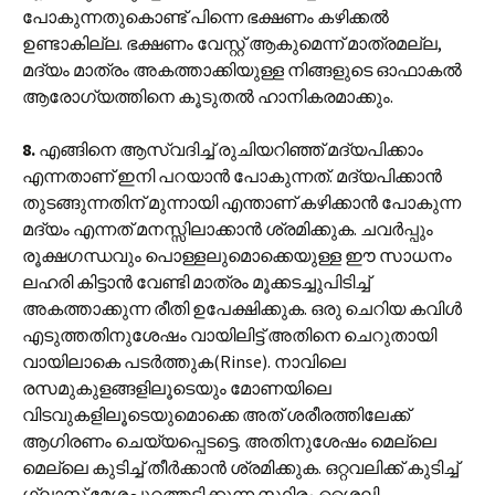
പോകുന്നതുകൊണ്ട് പിന്നെ ഭക്ഷണം കഴിക്കൽ
ഉണ്ടാകില്ല. ഭക്ഷണം വേസ്റ്റ് ആകുമെന്ന് മാത്രമല്ല,
മദ്യം മാത്രം അകത്താക്കിയുള്ള നിങ്ങളുടെ ഓഫാകൽ
ആരോഗ്യത്തിനെ കൂടുതൽ ഹാനികരമാക്കും.
8.
എങ്ങിനെ ആസ്വദിച്ച് രുചിയറിഞ്ഞ് മദ്യപിക്കാം
എന്നതാണ് ഇനി പറയാൻ പോകുന്നത്. മദ്യപിക്കാൻ
തുടങ്ങുന്നതിന് മുന്നായി എന്താണ് കഴിക്കാൻ പോകുന്ന
മദ്യം എന്നത് മനസ്സിലാക്കാൻ ശ്രമിക്കുക. ചവർപ്പും
രൂക്ഷഗന്ധവും പൊള്ളലുമൊക്കെയുള്ള ഈ സാധനം
ലഹരി കിട്ടാൻ വേണ്ടി മാത്രം മൂക്കടച്ചുപിടിച്ച്
അകത്താക്കുന്ന രീതി ഉപേക്ഷിക്കുക. ഒരു ചെറിയ കവിൾ
എടുത്തതിനുശേഷം വായിലിട്ട് അതിനെ ചെറുതായി
വായിലാകെ പടർത്തുക(Rinse). നാവിലെ
രസമുകുളങ്ങളിലൂടെയും മോണയിലെ
വിടവുകളിലൂടെയുമൊക്കെ അത് ശരീരത്തിലേക്ക്
ആഗിരണം ചെയ്യപ്പെടട്ടെ. അതിനുശേഷം മെല്ലെ
മെല്ലെ കുടിച്ച് തീർക്കാൻ ശ്രമിക്കുക. ഒറ്റവലിക്ക് കുടിച്ച്
ഗ്ലാസ്സ് മേശപ്പുറത്തടിക്കുന്ന സ്ഥിരം ശൈലി