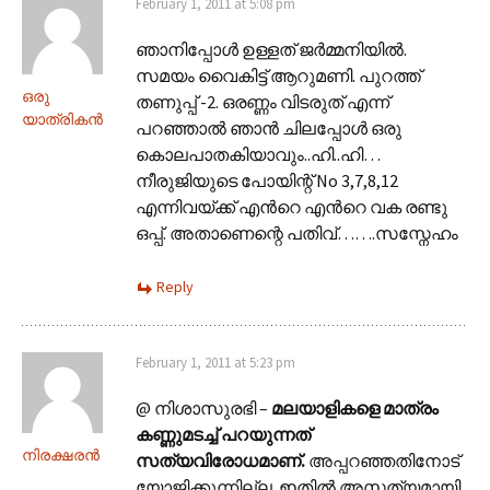
February 1, 2011 at 5:08 pm
ഞാനിപ്പോള്‍ ഉള്ളത് ജര്‍മ്മനിയില്‍.
സമയം വൈകിട്ട് ആറുമണി. പുറത്ത്
ഒരു
തണുപ്പ് -2. ഒരണ്ണം വിടരുത് എന്ന്
യാത്രികന്‍
പറഞ്ഞാല്‍ ഞാന്‍ ചിലപ്പോള്‍ ഒരു
കൊലപാതകിയാവും..ഹി..ഹി…
നീരുജിയുടെ പോയിന്റ്‌ No 3,7,8,12
എന്നിവയ്ക്ക് എന്‍റെ എന്‍റെ വക രണ്ടു
ഒപ്പ്. അതാണെന്റെ പതിവ്…….സസ്നേഹം
Reply
February 1, 2011 at 5:23 pm
@ നിശാസുരഭി –
മലയാളികളെ മാത്രം
കണ്ണുമടച്ച് പറയുന്നത്
നിരക്ഷരൻ
സത്യവിരോധമാണ്.
അപ്പറഞ്ഞതിനോട്
യോജിക്കുന്നില്ല. ഇതിൽ അസത്യമായി