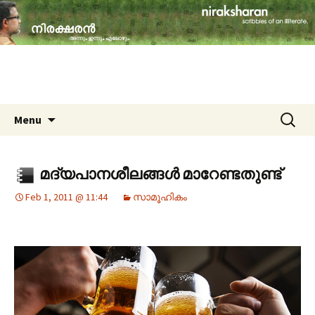
travelogues, book reviews, social issues,
cinema, memories & lot more…
niraksharan (നിരക്ഷരൻ)
Skip to content
Search
Menu
for:
മദ്യപാനശീലങ്ങൾ മാറേണ്ടതുണ്ട്
Feb 1, 2011 @ 11:44
സാമൂഹികം