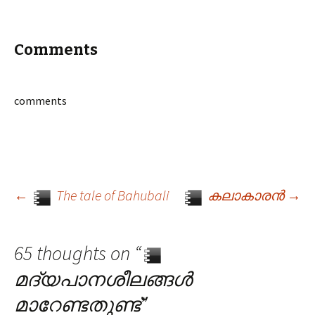
Comments
comments
←
The tale of Bahubali
കലാകാരൻ
→
Post navigation
65 thoughts on “
മദ്യപാനശീലങ്ങൾ
മാറേണ്ടതുണ്ട്
”