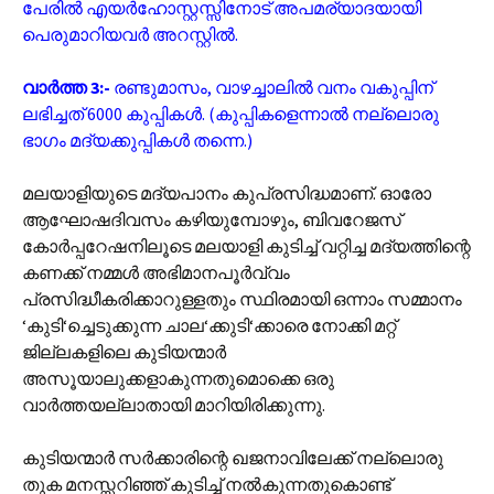
പേരിൽ എയർ‌ഹോസ്റ്റസ്സിനോട് അപമര്യാദയായി
പെരുമാറിയവർ അറസ്റ്റിൽ.
വാർത്ത 3:-
രണ്ടുമാസം, വാഴച്ചാലിൽ വനം വകുപ്പിന്
ലഭിച്ചത് 6000 കുപ്പികൾ. (കുപ്പികളെന്നാൽ നല്ലൊരു
ഭാഗം മദ്യക്കുപ്പികൾ തന്നെ.)
മലയാളിയുടെ മദ്യപാനം കുപ്രസിദ്ധമാണ്. ഓരോ
ആഘോഷദിവസം കഴിയുമ്പോഴും, ബിവറേജസ്
കോർപ്പറേഷനിലൂടെ മലയാളി കുടിച്ച് വറ്റിച്ച മദ്യത്തിന്റെ
കണക്ക് നമ്മൾ അഭിമാനപൂർവ്വം
പ്രസിദ്ധീകരിക്കാറുള്ളതും സ്ഥിരമായി ഒന്നാം സമ്മാനം
‘കുടി‘ച്ചെടുക്കുന്ന ചാല‘ക്കുടി‘ക്കാരെ നോക്കി മറ്റ്
ജില്ലകളിലെ കുടിയന്മാർ
അസൂയാലുക്കളാകുന്നതുമൊക്കെ ഒരു
വാർത്തയല്ലാതായി മാറിയിരിക്കുന്നു.
കുടിയന്മാർ സർക്കാരിന്റെ ഖജനാവിലേക്ക് നല്ലൊരു
തുക മനസ്സറിഞ്ഞ് കുടിച്ച് നൽകുന്നതുകൊണ്ട്