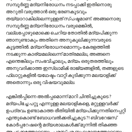
സമ്പൂർണ്ണ മദ്യനിരോധനം നടപ്പാക്കി ഇതിനൊരു
അറുതി വരുത്താൻ ഒരു ഭരണകൂടവും
തയ്യാറാകില്ലെന്നുള്ളത് സ്പഷ്ടമാണ്. അങ്ങനൊരു
സമ്പൂർണ്ണ മദ്യനിരോധനം വരുമെങ്കിൽ,
വല്ലപ്പോഴുമൊക്കെ ചെറിയ തോതിൽ മദ്യപിക്കുന്ന
ഞാനുണ്ടാകും അതിനെ അനുകൂലിക്കുന്നവരുടെ
കൂട്ടത്തിൽ. മദ്യനിരോധനമൊന്നും കേരളത്തിൽ
നടക്കുന്ന കാര്യമല്ലെന്ന് മാത്രമല്ല, അങ്ങനെ
എന്തെങ്കിലും സംഭവിച്ചാലും, മദ്യം ഒരുതരത്തിലും
അനുവദിക്കാത്ത ഇസ്ലാമിൿ രാജ്യങ്ങളിൽ, തങ്ങളുടെ
ഫ്ലാറ്റുകളിൽ യഥേഷ്ടം വാറ്റി കുടിക്കുന്ന മലയാളിക്ക്
അതൊന്നും ഒരു വിഷയവുമല്ല.
എങ്കില്‍പ്പിന്നെ അല്‍പ്പമൊന്ന് മാറി ചിന്തിച്ചുകൂടെ ?
മദ്യപിച്ചേ പറ്റൂ എന്നുള്ള മലയാളികളെ, മറ്റുള്ളവർക്ക്
ഉപദ്രവം ഉണ്ടാകാത്ത രീതിയിൽ മദ്യപിക്കുന്നതിനെപ്പറ്റി
എന്തുകൊണ്ട് ബോധവൽക്കരിച്ചുകൂട ?! ബിവറേജസ്
കോർപ്പറേഷന്റെ മദ്യശാലകൾക്ക് മുന്നിൽ തികഞ്ഞ
അച്ചടക്കത്തോടെയും പരസ്പര ബഹുമാനത്തോടെയും