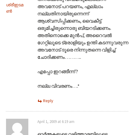
ശ്രീഇടമ
അവനോട് പറയണം, എല്ലാം
ൺ
നല്ലതിനായിരുന്നെന്ന്
ആശ്വസിപ്പിക്കണം, വൈകീട്ട്
ഒരുമിച്ചിരുന്നൊരു ബിയറടിക്കണം.
അതിനൊക്കെ മുന്‍പ്, അറൈവല്‍
ഗേറ്റിലൂടെ ട്രോളിയും ഉന്തി കടന്നുവരുന്ന
അവനോട് ദൂരെ നിന്നുതന്നെ വിളിച്ച്
ചോദിക്കണം………..
എപ്പോ ഇറങ്ങീന്ന് ?
നല്ല വിവരണം….*
Reply
April 1, 2009 at 6:19 am
ഓർമ്മകളുടെ വഴിത്താരയിലൂടെ