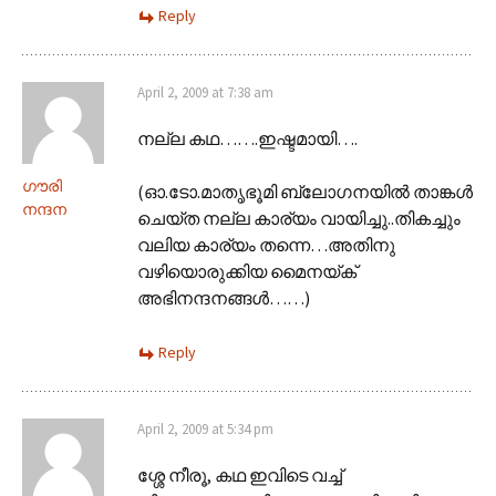
Reply
April 2, 2009 at 7:38 am
നല്ല കഥ…….ഇഷ്ടമായി….
ഗൗരി
(ഓ.ടോ.മാതൃഭൂമി ബ്ലോഗനയില്‍ താങ്കള്‍
നന്ദന
ചെയ്ത നല്ല കാര്യം വായിച്ചു..തികച്ചും
വലിയ കാര്യം തന്നെ…അതിനു
വഴിയൊരുക്കിയ മൈനയ്ക്
അഭിനന്ദനങ്ങള്‍……)
Reply
April 2, 2009 at 5:34 pm
ശ്ശേ നീരൂ, കഥ ഇവിടെ വച്ച്