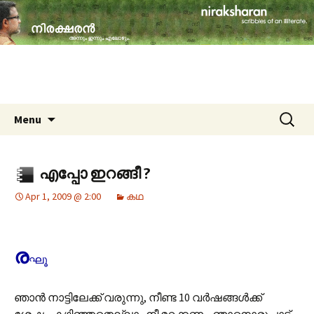
travelogues, book reviews, social issues,
cinema, memories & lot more…
niraksharan (നിരക്ഷരൻ)
Skip to content
Search
Menu
for:
എപ്പോ ഇറങ്ങീ ?
Apr 1, 2009 @ 2:00
കഥ
ര
ഘൂ
ഞാന്‍ നാട്ടിലേക്ക് വരുന്നു, നീണ്ട 10 വര്‍ഷങ്ങള്‍ക്ക്