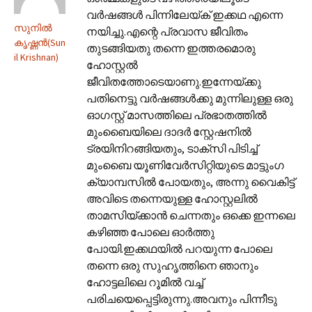
വർഷങ്ങൾ പിന്നിലേയ്ക് ഇക്കഥ എന്നെ
സുനിൽ
നയിച്ചു.എന്റെ പ്രവാസ ജീവിതം
കൃഷ്ണൻ(Sun
തുടങ്ങിയതു തന്നെ ഇത്തരമൊരു
il Krishnan)
ഹോസ്റ്റൽ
ജീവിതത്തോടെയാണു.ഇന്നേയ്ക്കു
പതിനെട്ടു വർഷങ്ങൾക്കു മുന്നിലുള്ള ഒരു
ഓഗസ്റ്റ് മാസത്തിലെ പ്രഭാതത്തിൽ
മുംബൈയിലെ ദാദർ സ്റ്റേഷനിൽ
ട്രയിനിറങ്ങിയതും, ടാക്സി പിടിച്ച്
മുംബൈ യൂണിവേർസിറ്റിയുടെ മാട്ടുംഗ
ക്യാമ്പസിൽ പോയതും, അന്നു വൈകിട്ട്
അവിടെ തന്നെയുള്ള ഹോസ്റ്റലിൽ
താമസിയ്ക്കാൻ ചെന്നതും ഒക്കെ ഇന്നലെ
കഴിഞ്ഞ പോലെ ഓർത്തു
പോയി.ഇക്കഥയിൽ പറയുന്ന പോലെ
തന്നെ ഒരു സുഹൃത്തിനെ ഞാനും
ഹോട്ടലിലെ റൂമിൽ വച്ച്
പരിചയെപ്പെട്ടിരുന്നു.അവനും പിന്നീടു