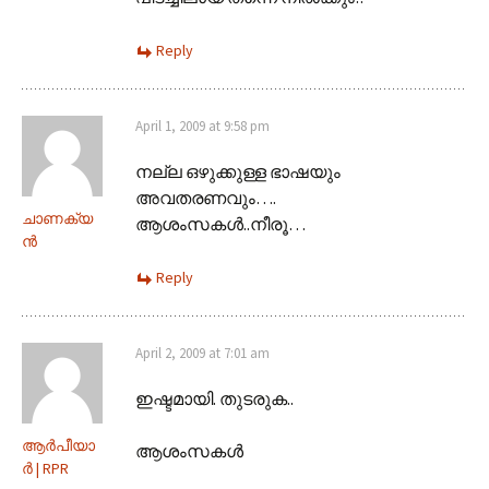
Reply
April 1, 2009 at 9:58 pm
നല്ല ഒഴുക്കുള്ള ഭാഷയും
അവതരണവും….
ചാണക്യ
ആശംസകള്‍..നീരൂ…
ന്‍
Reply
April 2, 2009 at 7:01 am
ഇഷ്ടമായി. തുടരുക..
ആർപീയാ
ആശംസകൾ
ർ | RPR