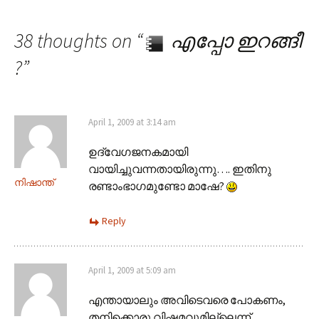
38 thoughts on “
എപ്പോ ഇറങ്ങീ
?
”
April 1, 2009 at 3:14 am
ഉദ്വേഗജനകമായി
വായിച്ചുവന്നതായിരുന്നു…. ഇതിനു
നിഷാന്ത്
രണ്ടാംഭാഗമുണ്ടോ മാഷേ?
Reply
April 1, 2009 at 5:09 am
എന്തായാലും അവിടെവരെ പോകണം,
തനിക്കൊരു വിഷമവുമില്ലെന്ന്