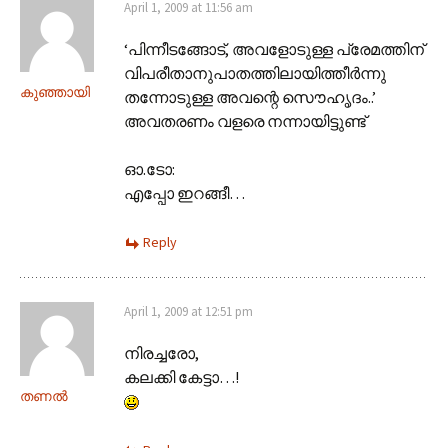
April 1, 2009 at 11:56 am
‘പിന്നീടങ്ങോട്, അവളോടുള്ള പ്രേമത്തിന്
വിപരീതാനുപാതത്തിലായിത്തീര്‍ന്നു
കുഞ്ഞായി
തന്നോടുള്ള അവന്റെ സൌഹൃദം..’
അവതരണം വളരെ നന്നായിട്ടുണ്ട്
ഓ.ടോ:
എപ്പോ ഇറങ്ങീ…
Reply
April 1, 2009 at 12:51 pm
നിരച്ചരോ,
കലക്കി കേട്ടാ…!
തണല്‍