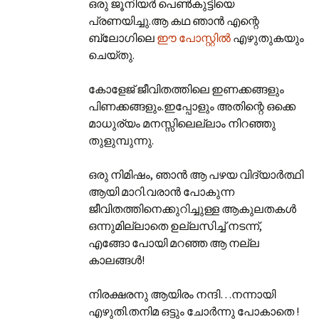
ഒരു ജൂനിയർ പെൺകുട്ടിയെ
പ്രണയിച്ചു.ആ കഥ ഞാൻ എന്റെ
ബ്ലോഗിലെ
ഈ പോസ്റ്റിൽ
എഴുതുകയും
ചെയ്തു.
കോളേജ് ജീവിതത്തിലെ ഇണക്കങ്ങളും
പിണക്കങ്ങളും.ഇപ്പോളും അതിന്റെ ഒക്കെ
മാധുര്യം മനസ്സിലെല്ലാം നിറഞ്ഞു
തുളുമ്പുന്നു.
ഒരു നിമിഷം, ഞാൻ ആ പഴയ വിദ്യാർത്ഥി
ആയി മാറി.വരാൻ പോകുന്ന
ജീവിതത്തിനെക്കുറിച്ചുള്ള ആകുലതകൾ
ഒന്നുമില്ലാതെ ഉല്ലസിച്ച് നടന്ന്,
എങ്ങോ പോയി മറഞ്ഞ ആ നല്ല
കാലങ്ങൾ!
നിരക്ഷരനു ആയിരം നന്ദി…നന്നായി
എഴുതി.തനിമ ഒട്ടും ചോർന്നു പോകാതെ !