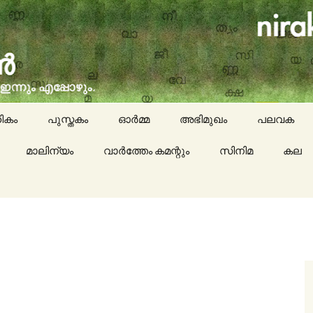
social issues, cinema, memories & lot more…
ran (നിരക്ഷരൻ)
ികം
പുസ്തകം
ഓർമ്മ
അഭിമുഖം
പലവക
മാലിന്യം
വാർത്തേം കമന്റും
സിനിമ
കായികം
കല
കവിതയേയ
പാചകം
മാദ്ധ്യമങ്