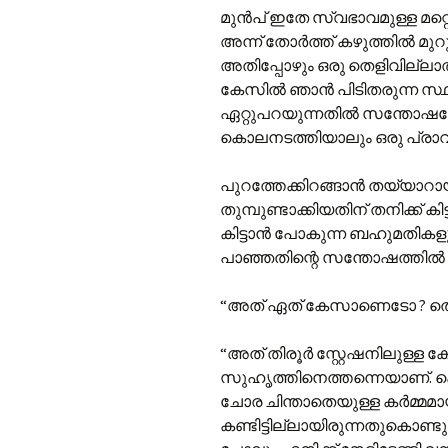
മുൻപ് ഇതേ സ്വഭാവമുള്ള മറ്റ
അന്ന് തോർത്ത് കഴുത്തിൽ മുറുക
അതിപ്പോഴും ഒരു തെളിവില്ലാത
കേസിൽ ഞാൻ പിടിതരുന്ന സ്
ഏറ്റുപറയുന്നതിൽ സന്തോഷമേ
കൊലനടത്തിയാലും ഒരു പ്രാവശ
പുറത്തേക്കിറങ്ങാൻ തയ്യാറ
തുമ്പുണ്ടാക്കിയതിന് തനിക്ക് കി
കിട്ടാൻ പോകുന്ന ബഹുമതികളു
പാഞ്ഞതിന്റെ സന്തോഷത്തിൽ ക
“അത് ഏത് കേസാണെടോ ? തെളിച്
“അത് തിരൂർ സ്റ്റേഷനിലുള്ള
സുഹൃത്തിനെത്തന്നെയാണ്. കൊല
ചോര ചിന്താതെയുള്ള കർമ്
കണ്ടിട്ടില്ലായിരുന്നതുകൊണ