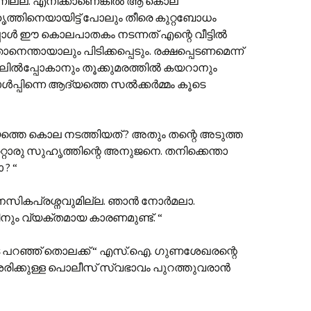
വന്നില്ല. എനിക്കാണെങ്കിൽ ആ കൊല
തിനെയായിട്ട് പോലും തീരെ കുറ്റബോധം
പോൾ ഈ കൊലപാതകം നടന്നത് എന്റെ വീട്ടിൽ
ന്തായാലും പിടിക്കപ്പെടും. രക്ഷപ്പെടണമെന്ന്
ിലിൽപ്പോകാനും തൂക്കുമരത്തിൽ കയറാനും
ൾപ്പിന്നെ ആദ്യത്തെ സൽക്കർമ്മം കൂടെ
യത്തെ കൊല നടത്തിയത് ? അതും തന്റെ അടുത്ത
്റൊരു സുഹൃത്തിന്റെ അനുജനെ. തനിക്കെന്താ
? “
നസികപ്രശ്നവുമില്ല. ഞാൻ നോർമലാ.
ം വ്യക്തമായ കാരണമുണ്ട്. “
 പറഞ്ഞ് തൊലക്ക് “ എസ്.ഐ. ഗുണശേഖരന്റെ
ശരിക്കുള്ള പൊലീസ് സ്വഭാവം പുറത്തുവരാൻ