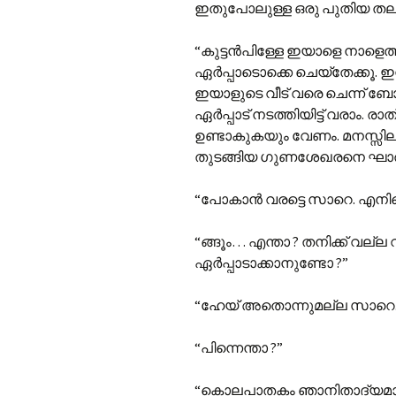
ഇതുപോലുള്ള ഒരു പുതിയ തലമു
“കുട്ടൻപിള്ളേ ഇയാളെ നാളെത
ഏർപ്പാടൊക്കെ ചെയ്തേക്കൂ. ഇന്ന
ഇയാളുടെ വീട് വരെ ചെന്ന് ബോഡി
ഏർപ്പാട് നടത്തിയിട്ട് വരാം. ര
ഉണ്ടാകുകയും വേണം. മനസ്സില
തുടങ്ങിയ ഗുണശേഖരനെ ഘാ
“പോകാൻ വരട്ടെ സാറെ. എനിക്
“ങ്ങൂം… എന്താ ? തനിക്ക് വല
ഏർപ്പാടാക്കാനുണ്ടോ ?”
“ഹേയ് അതൊന്നുമല്ല സാറെ.
“പിന്നെന്താ ?”
“കൊലപാതകം ഞാനിതാദ്യമായിട്