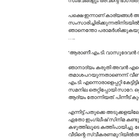
സംഭവങ്ങളും അവന്റെ ഭാഗത്തുനിന്ന
പക്ഷെ ഇന്നാണ് കാര്യങ്ങൾ അ
സംസാരിച്ചിരിക്കുന്നതിനിടയി
ഞാനെന്തോ പരാമർശിക്കുകയുണ
…..
‘ആരാണീ എം.ടി. വാസുദേവൻ നാ
ഞാനാദ്യം കരുതി അവൻ എന്നെ ച
തമാശപറയുന്നതാണെന്ന്. വീണ്ട
എം.ടി. എന്നൊരാളെപ്പറ്റി കേട്ടിട
സമനില തെറ്റിപ്പോയി സാറേ. ഒറ
ആദ്യം തോന്നിയത്. പിന്നീട് ക
എന്നിട്ട് പതുക്കെ അടുക്കളയിലേ
ഏതോ ഇംഗ്ലീഷ് സിനിമ കണ്ടുക
കഴുത്തിലൂടെ കത്തിപായിച്ചു.
വീടിന്റെ സ്വീകരണമുറിയിൽത്തന