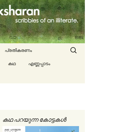
Search
പ്രതികരണം
for:
കഥ
എണ്ണപ്പാടം
ല്ല
ങൾ
കഥ പറയുന്ന കോട്ടകൾ