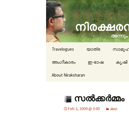
travelogues, book reviews, 
niraksha
Skip to content
Travelogues
യാത്ര
സാമൂഹ
അംഗീകാരം
ഇ-ഭാഷ
കൃഷി
About Niraksharan
സൽക്കർമ്മം
Feb 2, 2009 @ 3:00
കഥ