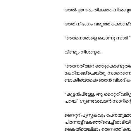
അൽപ്പനേരം തികഞ്ഞ നിശബ്ദ
അതിന് ഭംഗം വരുത്തിക്കൊണ്ട്
“ഞാനൊരാളെ കൊന്നു സാർ ”
വീണ്ടും നിശബ്ദത.
“ഞാനത് അറിഞ്ഞുകൊണ്ടുതന്
കേറിയങ്ങ് ചെയ്തു. സാറെന്ന
ബാക്കിയൊക്കെ ഞാൻ വിശദീകരി
“കുട്ടൻപിള്ളേ, ആ റൈറ്ററ് വർ
പറയ്.” ഗുണശേഖരൻ സാറിന്റെ 
റൈറ്ററ് പുസ്തകവും പേനയുമാ
പിന്നോട്ട് വകഞ്ഞ് വെച്ച് താടി
കൈയ്യെല്ലാം തെറുത്ത് കയറ്