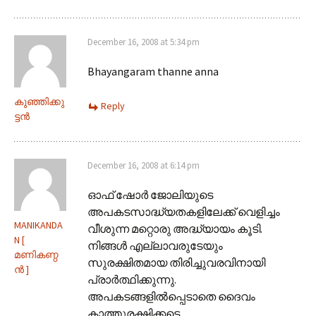
December 16, 2008 at 5:34 pm
Bhayangaram thanne anna
കുഞ്ഞിക്കു
Reply
ട്ടന്‍
December 16, 2008 at 6:14 pm
ഓഫ് ഷോർ ജോലിയുടെ
അപകടസാദ്ധ്യതകളിലേക്ക് വെളിച്ചം
MANIKANDA
വീശുന്ന മറ്റൊരു അദ്ധ്യായം കൂടി.
N [
നിങ്ങൾ എല്ലാവരുടേയും
മണികണ്ഠ
സുരക്ഷിതമായ തിരിച്ചുവരവിനായി
ന്‍‌ ]
പ്രാർത്ഥിക്കുന്നു.
അപകടങ്ങളില്‍പ്പെടാതെ ദൈവം
കാത്തുരക്ഷിക്കട്ടെ.