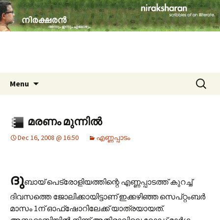
travelogues, book reviews, social issues,
cinema, memories & lot more…
niraksharan (നിരക്ഷരൻ)
Skip to content
Search
Menu
for:
മരണം മുന്നില്‍
Dec 16, 2008 @ 16:50
എണ്ണപ്പാടം
ദു
ബായ് പെട്രോളിയത്തിന്റെ എണ്ണപ്പാടത്ത് കുറച്ച്
ദിവസത്തെ ജോലിക്കായിട്ടാണ് ഇക്കഴിഞ്ഞ സെപ്റ്റംബര്‍
മാസം 1ന് ഓഫ്‌ഷോറിലേക്ക് യാത്രയായത്.