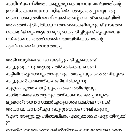
കാഠിന്യം നിമിത്തം കണ്ണുതുറക്കാനോ ചോദ്യത്തിന്റെ
ഉറവിടം കാണാനോ പറ്റിയില്ല. ശബ്ദം അപ്പാവുടേതു
തന്നെ. ശബ്ദത്തിലെ വിറയല്‍ തന്റെ വലത് കൈയ്യില്‍
അമര്‍ത്തിപ്പിടിച്ചിരിക്കുന്ന ആ കൈകളിലുമുണ്ട്. ഇടത്തേ
കൈയ്യിലും ആരോ മുറുക്കെപ്പിടിച്ചിട്ടുണ്ട്. മൃദുലമായ
സ്പര്‍ശനം‍. അത് ശെല്‍‌വിയായിരിക്കാം, തന്റെ
എല്ലാമെല്ലാമായ തങ്കച്ചി.
അടിവയറ്റിലെ വേദന കടിച്ചുപിടിച്ചുകൊണ്ട്
കണ്ണുതുറന്നു. ആശുപത്രിക്കിടക്കയിലാണ്.
കട്ടിലിനിരുവശവും അപ്പാവും, തങ്കച്ചിയും. ശെല്‍‌വിയുടെ
കണ്ണുകള്‍ കരഞ്ഞ് കലങ്ങിയിരിക്കുന്നു.
കുറ്റപ്പെടുത്തലിന്റേയും, പരിഭവത്തിന്റേയും
കാര്‍മേഘങ്ങള്‍ ആ മുഖത്ത് കാണാം. അപ്പാവുടെ
മുഖത്ത് ഞാന്‍ സമ്മതിച്ചതുകാരണമല്ലേ നിനക്കീ
അവസ്ഥ വന്നത് എന്ന കുറ്റബോധം നിഴലിക്കുന്നു.
“ഏന്‍ അണ്ണാ,ഇപ്പടിയെല്ലാം എതുക്കാഹെ പണ്ണിയിറുക്ക്
?”
ശെല്‍‌വിയുടെ കണ്ണുകളില്‍നിന്നും കുടുകുടെ ഒഴുകാന്‍