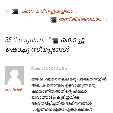
←
പ്രണയദിനപ്പൂക്കളിതാ…
Post navigation
ഇന്ന് കീചകവധമാ.
→
55 thoughts on “
കൊച്ചു
കൊച്ചു സ്വപ്നങ്ങള്‍
”
February 17, 2008 at 1:31 am
മാഷേ , വളരെ നല്ല ഒരു പക്ഷേ മനസ്സില്‍
അല്പം നൊമ്പരം ഉളവാക്കുന്ന ഒരു
കാപ്പിലാന്‍
കഥയാണിത്.അതിന്റെ എല്ലാ
ഭാവത്തോടും കൂടി ഇവിടെ
അവതരിപ്പിച്ചതില്‍ അഭിനന്ദങ്ങള്‍
….ഇങ്ങനെ എത്ര എത്ര കഥകള്‍