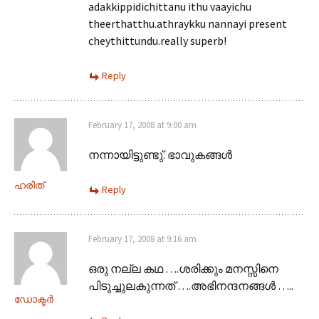
adakkippidichittanu ithu vaayichu
theerthatthu.athraykku nannayi present
cheythittundu.really superb!
Reply
February 17, 2008 at 9:00 am
നന്നായിട്ടുണ്ടു്. ഭാവുകങ്ങള്‍
ഹരിത്
Reply
February 17, 2008 at 9:16 am
ഒരു നല്ല കഥ ….ശരിക്കും മനസ്സിനെ
പിടുച്ചുലകുന്നത് ….അഭിനന്ദനങ്ങള്‍ …..
ഡോക്ടര്‍