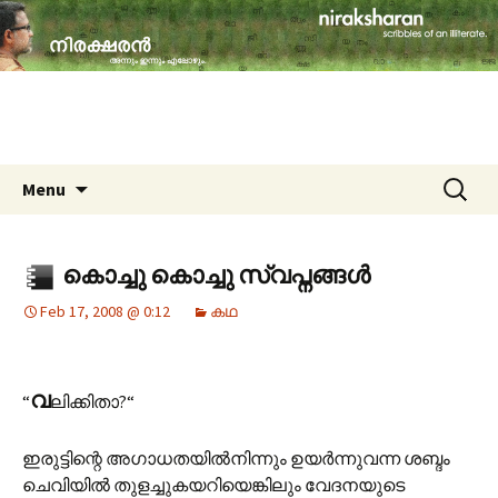
travelogues, book reviews, social issues,
cinema, memories & lot more…
niraksharan (നിരക്ഷരൻ)
Skip to content
Search
Menu
for:
കൊച്ചു കൊച്ചു സ്വപ്നങ്ങള്‍
Feb 17, 2008 @ 0:12
കഥ
വ
“
ലിക്കിതാ?“
ഇരുട്ടിന്റെ അഗാധതയില്‍നിന്നും ഉയര്‍ന്നുവന്ന ശബ്ദം
ചെവിയില്‍ തുളച്ചുകയറിയെങ്കിലും വേദനയുടെ