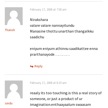
February 17, 2008 at 7:58 am
Nirakshara
valare valare nannayitundu
Thansh
Manasine thottu unarthan thangalkku
saadichu
eniyum eniyum athinnu saadikattee enna
prarthanayode…………
Reply
February 17, 2008 at 8:19 am
reaaly its too touching.is this a real story of
someone, or just a product of ur
sindu
imagination.enthaayaalum swaasam