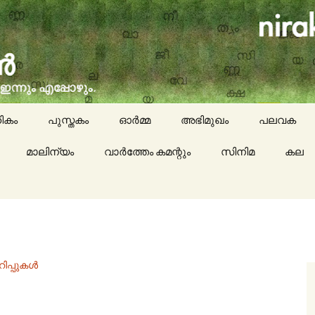
social issues, cinema, memories & lot more…
ran (നിരക്ഷരൻ)
ികം
പുസ്തകം
ഓർമ്മ
അഭിമുഖം
പലവക
മാലിന്യം
വാർത്തേം കമന്റും
സിനിമ
കായികം
കല
കവിതയേയ
പാചകം
മാദ്ധ്യമങ്
റിപ്പുകൾ