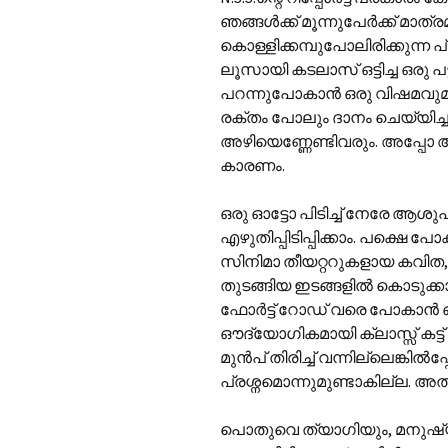
ഞങ്ങള്‍ക്ക് മൂന്നുപേര്‍ക്ക് മാ
കൊള്ളിക്കമ്പുപോലിരിക്കുന്ന പ്രവ
ലൂസായി കടലാസ് ഒട്ടിച്ച ഒരു പട
പറന്നുപോകാന്‍ ഒരു വിഷമവുമി
രക്തം പോലും ദാനം ചെയ്യിച്ചാല
അഴിയെണ്ണേണ്ടിവരും. അപ്പോ
കാരണം.
ഒരു ഓട്ടോ പിടിച്ച് നേരേ ആശുപ
എഴുതിപ്പിടിപ്പിക്കാം. പക്ഷെ പോ
സിനിമാ തീയറ്ററുകളായ കവിത,ലി
തുടങ്ങിയ ഇടങ്ങളില്‍‍ കൊടുക്ക
ഫോര്‍ട്ട് റോഡ് വരെ പോകാന്‍ ഓട
ഔദ്യോഗികമായി ക്ലാസ്സ് കട്ട്
മുന്‍പ് തിരിച്ച് വന്നില്ലെങ്കില്‍പ
പ്രശ്നമൊന്നുമുണ്ടാകില്ല. അതു
പൊതുവെ ത്യാഗിയും, മനുഷ്