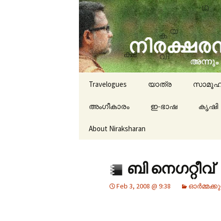
travelogues, book reviews, 
niraksha
Skip to content
Travelogues
യാത്ര
സാമൂഹ
അംഗീകാരം
ഇ-ഭാഷ
കൃഷി
About Niraksharan
ബി നെഗറ്റീവ്
Feb 3, 2008 @ 9:38
ഓർമ്മക്കു