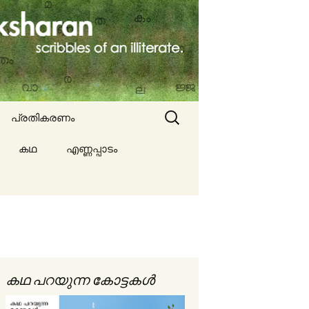
Search
പ്രതികരണം
for:
കഥ
എണ്ണപ്പാടം
ല്ല
ങൾ
കഥ പറയുന്ന കോട്ടകൾ