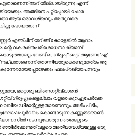
പ് ഏതാണെന്ന് അറിയില്ലായിരുന്നു എന്ന്
കിയേക്കും. അങ്ങിനെ പറ്റിപ്പോയി. ചോര
ണ്ടതോ ആയ ഒരാവശ്യവും അതുവരെ
വിച്ചു പോയതാണ്.
്ണൂര്‍‍ എഞ്ചിനീയറിങ്ങ് കോളേജില്‍ ആറാം
N.S.S.ന്റെ വക രക്തപരിശോധനാ ക്യാമ്പ്
ോര കൊടുത്താലും വേണ്ടീല, ഗ്രൂപ്പ് ‘ഐ‘ ആണോ ‘എ‘
് നല്ലതാണെന്ന് തോന്നിയതുകൊണ്ടുമാത്രം ആ
ൈകുന്നേരമായപ്പോഴേക്കും ഫലപ്രഖ്യാപനവും
ുമായ, മറ്റൊരു ബി നെഗറ്റീവ്കാരന്‍
വ് ഗ്രൂപ്പുകളെല്ലാം വളരെ കുറച്ചുപേര്‍ക്കേ
 വലിയ ഡിമാന്റുള്ളതാണെന്നും. അടീം പിടീം,
ഘോഷപൂര്‍വ്വം കൊണ്ടാടുന്ന കണ്ണൂര് ടൌണ്‍
 ക്യാമ്പസില്‍ നടന്നുപോരുന്ന ഞങ്ങളുടെ
 അറിഞ്ഞിരിക്കേണ്ടത് വളരെ അത്യാവശ്യമുള്ള ഒരു
തും, ഇത്തരം അപൂര്‍വ്വം ചോര