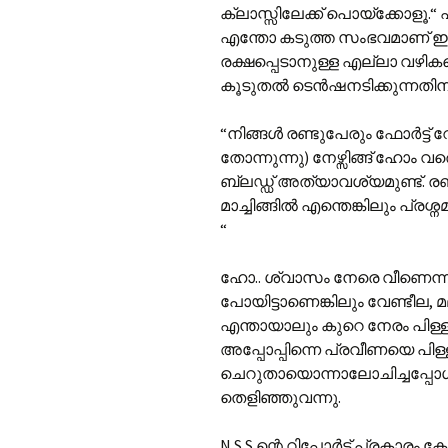
ക്ലാസ്സിലേക്ക് പൊയ്ക്കോളൂ.“ എ
എന്തോ കടുത്ത സംഭവമാണ് ഇനി 
രക്ഷപ്പെടാനുള്ള എല്ലാ വഴികള
കൂടുതല്‍ ടെന്‍ഷനടിക്കുന്നതിന്
“നിങ്ങള്‍ രണ്ടുപേരും ഫോര്‍ട
തോന്നുന്നു) നേഴ്സിങ്ങ് ഹോം‍ വ
ബ്ലഡ്ഡ് അത്യാവശ്യമുണ്ട്. രണ
മാച്ചി‌ങ്ങില്‍ എന്തെങ്കിലും പ്രശ
“
ഹോ.. ശ്വാസം നേരെ വീണെന്നു
പോയിട്ടാണെങ്കിലും വേണ്ടീ
എന്തായാലും കുറെ നേരം പിള്ളസാ
അപ്പോപ്പിന്നെ പ്രവീണയെ പിള്ളസ
ചെറുതായൊന്നാലോചിച്ചപ്പോള്‍
തെളിഞ്ഞുവന്നു.
N.S.S.ന്റെ റിപ്പോര്‍ട്ട് പ്രകാ