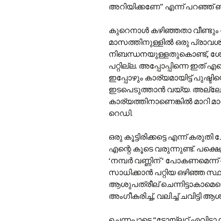
അറിയിക്കണേ” എന്ന് പറഞ്ഞ് ഞങ്
കുറെനാള്‍ കഴിഞ്ഞതാ വീണ്ടും വി
മാസത്തിനുള്ളില്‍ ഒരു പ്രാവശ
നിബന്ധനയുള്ളതുകൊണ്ട്, ശേഷഗ
പറ്റില്ല. അപ്പോപ്പിന്നെ ഇത് എ
ഇപ്പോഴും കാര്യമായിട്ട് പുഷ്ട
ഇടപെടുത്താന്‍ വയ്യ. അല്ലേ
കാര്യത്തിനാണെങ്കില്‍ മാറി മ
റെഡി.
ഒരു കൂട്ടിരിക്കട്ടെ എന്ന് കരു
എന്റെ കൂടെ വരുന്നുണ്ട്. പക്ഷെ,
‘നമ്പര്‍ വണ്ണിന് ‘ പോകണമെന്ന
സാധിക്കാന്‍ പറ്റിയ ഒഴിഞ്ഞ സ്
ആശുപത്രീല് ചെന്നിട്ടാകാമെ
അംഗീകരിച്ച്, വലിച്ച് ചവിട്ടി 
ചെന്നപാടെ “ടോയ്‌ലറ്റ് എവിടാ സി