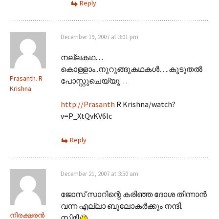
Reply
December 19, 2007 at 3:01 pm
നല്ലകഥ…
കൊ‌ള്ളാം..നുറുങ്ങുകഥകള്‍….കൂടുതല്‍
Prasanth. R
പോസ്റ്റുചെയ്യൂ…
Krishna
http://Prasanth
R Krishna/watch?
v=P_XtQvKV6lc
Reply
December 21, 2007 at 3:50 am
ജോസ് സാറിന്റെ കരിഞ്ഞ ദോശ തിന്നാന്‍
വന്ന എല്ലാ ബൂലോകര്‍ക്കും നന്ദി.
നിരക്ഷരന്‍
സിമി