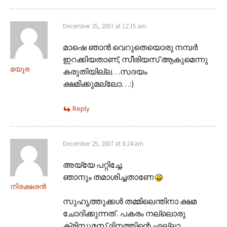
December 25, 2007 at 12:15 am
മാഷെ ഞാന്‍ വെറുതെയൊരു നമ്പര്‍
ഇറക്കിയതാണ്, സീരിയസ് ആകുമെന്നു
മയൂര
കരുതിയില്ല…സദയം
ക്ഷമിക്കുമല്ലോ…:)
Reply
December 25, 2007 at 6:24 am
അയ്യേ പറ്റിച്ചേ.
ഞാനും തമാശിച്ചതാണേ
നിരക്ഷരന്‍
സുഹൃത്തുക്കള്‍ തമ്മിലെന്തിനാ ക്ഷമ
ചോദിക്കുന്നത് . പകരം നല്ലൊരു
ക്രിസ്തുമസ് ദിനത്തിന്റെ എല്ലാ