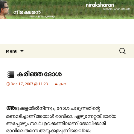
travelogues, book reviews, social issues,
cinema, memories & lot more…
niraksharan (നിരക്ഷരൻ)
Skip to content
Search
Menu
for:
കരിഞ്ഞ ദോശ
Dec 17, 2007 @ 11:23
കഥ
അ
ടുക്കളയില്‍നിന്നും, ദോശ ചുടുന്നതിന്റെ
മണമടിച്ചാണ്‌ അയാള്‍ രാവിലെ എഴുന്നേറ്റത്. ഭാര്യ
അപ്പോഴും നല്ല ഉറക്കത്തിലാണ്‌. ജോലിക്കാരി
രാവിലെതന്നെ അടുക്കളപ്പണിയെല്ലാം