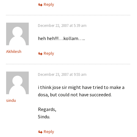
Reply
December 22, 2007 at 5:39 am
heh heh!!!…kollam…..
Akhilesh
Reply
December 23, 2007 at 9:55 am
i think jose sir might have tried to make a
dosa, but could not have succeeded.
sindu
Regards,
Sindu.
Reply