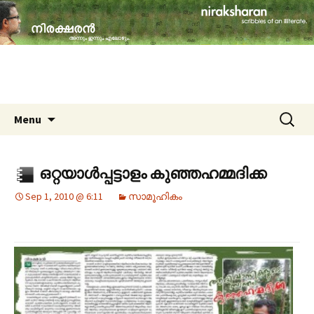
travelogues, book reviews, social issues,
cinema, memories & lot more…
niraksharan (നിരക്ഷരൻ)
Skip to content
Search
Menu
for:
ഒറ്റയാള്‍പ്പട്ടാളം കുഞ്ഞഹമ്മദിക്ക
Sep 1, 2010 @ 6:11
സാമൂഹികം