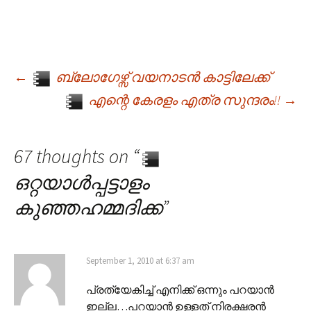
←
ബ്ലോഗേഴ്സ് വയനാടൻ കാട്ടിലേക്ക്
Post navigation
എന്റെ കേരളം എത്ര സുന്ദരം!!
→
67 thoughts on “
ഒറ്റയാള്‍പ്പട്ടാളം
കുഞ്ഞഹമ്മദിക്ക
”
September 1, 2010 at 6:37 am
പ്രത്യേകിച്ച് എനിക്ക് ഒന്നും പറയാന്‍
ഇല്ല…പറയാന്‍ ഉള്ളത് നിരക്ഷരന്‍