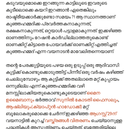
കടുവയുമൊക്കെ ഇറങ്ങുന്ന കാട്ടിലൂടെ ഇവരുടെ
കുടീലൊക്കെ കയറി ഇറങ്ങാന്‍ ഏതെങ്കിലും
രാഷ്ട്രീയക്കാര്‍ക്കുണ്ടോ സമയം ?! ആ സ്ഥാനത്താണ്
കുഞ്ഞഹമ്മദിക്ക പ്രവര്‍ത്തകനാകുന്നത്,
രക്ഷകനാകുന്നത്, ഒറ്റയാള്‍ പട്ടാളമാകുന്നത്. ഇക്കഴിഞ്ഞ
ഓണത്തിനും റേഷന്‍‌ കാര്‍ഡില്ലാത്തതുകൊണ്ട്
ഓണക്കിറ്റ് കിട്ടാതെ പോയവര്‍ക്ക് ഓണക്കിറ്റ് എത്തിച്ചത്
കുഞ്ഞഹമ്മദ് എന്ന വയനാടന്‍ മാവേലിതന്നെയാണ്.
തന്റെ പേരക്കുട്ടിയുടെ പഴയ ഒരു ഉടുപ്പ് ഒരു ആദിവാസി
കുട്ടിക്ക് കൊണ്ടുക്കൊടുത്തിട്ട് പിന്നീട് ഒരു വര്‍ഷം കഴിഞ്ഞ്
ചെല്ലുമ്പോഴും ആ കുട്ടിക്ക് അതല്ലാതെ മറ്റ് കുപ്പായം
ഒന്നുമില്ല എന്ന് കുഞ്ഞഹമ്മദിക്ക വഴി
മനസ്സിലാക്കിയതുകൊണ്ടുകൂടെയാണ്
മൈന
ഉമൈബാനും
ഭര്‍ത്താവ്
സുനില്‍ കോടതി ഫൈസലും
,
ആഷ്‌ലിയും(ക്യാപ്റ്റന്‍ ഹാഡോക്ക്)
മറ്റ്
ബൂലോകരുമൊക്കെ ചേര്‍ന്ന് ഇക്കഴിഞ്ഞ
ആഗസ്റ്റ് 29ന്
വയനാട്ടില്‍ കുറച്ച്
വസ്ത്രങ്ങള്‍ വിതരണം
ചെയ്യാനുള്ള
പദ്ധതികള്‍ ആസൂത്രണം ചെയ്തത്. ബത്തേരിയിലെ