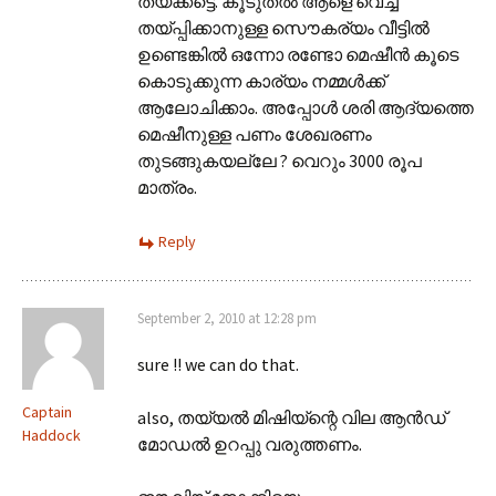
തയ്‌ക്കട്ടെ. കൂടുതല്‍ ആളെ വെച്ച്
തയ്പ്പിക്കാനുള്ള സൌകര്യം വീട്ടില്‍
ഉണ്ടെങ്കില്‍ ഒന്നോ രണ്ടോ മെഷീന്‍ കൂടെ
കൊടുക്കുന്ന കാര്യം നമ്മള്‍ക്ക്
ആലോചിക്കാം. അപ്പോള്‍ ശരി ആദ്യത്തെ
മെഷീനുള്ള പണം ശേഖരണം
തുടങ്ങുകയല്ലേ ? വെറും 3000 രൂപ
മാത്രം.
Reply
September 2, 2010 at 12:28 pm
sure !! we can do that.
Captain
also, തയ്യല്‍ മിഷിയ്ന്റെ വില ആന്‍ഡ്‌
Haddock
മോഡല്‍ ഉറപ്പു വരുത്തണം.