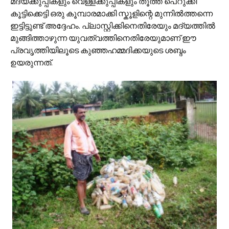
മദ്യക്കുപ്പികളും വെള്ളക്കുപ്പികളും തൂത്ത് പെറുക്കി
കൂട്ടിക്കെട്ടി ഒരു കൂമ്പാരമാക്കി സ്കൂളിന്റെ മുന്നില്‍ത്തന്നെ
ഇട്ടിട്ടുണ്ട് അദ്ദേഹം. പ്ലാസ്റ്റിക്കിനെതിരേയും മദ്യത്തില്‍
മുങ്ങിത്താഴുന്ന യുവത്വത്തിനെതിരേയുമാണ് ഈ
പ്രവൃത്തിയിലൂടെ കുഞ്ഞഹമ്മദിക്കയുടെ ശബ്ദം
ഉയരുന്നത്.