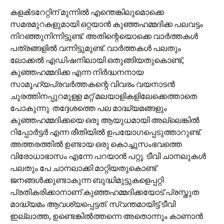
കളക്‍ടറേറ്റിന് മുന്നില്‍ എന്തെങ്കിലുമൊക്കെ
സമരമുറകളുമായി ഒറ്റയാന്‍ കുഞ്ഞഹമ്മദിക്ക പലവട്ടം
നിറഞ്ഞുനിന്നിട്ടുണ്ട്. അതിന്റെയൊക്കെ വാര്‍ത്തകള്‍
പത്രങ്ങളില്‍ വന്നിട്ടുമുണ്ട്. വാര്‍ത്തകള്‍ പലതും
ലോക്കല്‍ എഡിഷനിലായി ഒതുങ്ങിയതുകൊണ്ട്,
കുഞ്ഞഹമ്മദിക്ക എന്ന നിര്‍ദ്ധനനായ
സാമൂഹ്യപ്രവര്‍ത്തകന്റെ വിവരം വയനാടന്‍
ചുരത്തിനപ്പുറമുള്ള മറ്റ് മലയാളികളിലേക്കെത്താതെ
പോകുന്നു. തദ്ദേശത്തെ പല മാദ്ധ്യമങ്ങളും
കുഞ്ഞഹമ്മദിക്കയെ ഒരു ആയുധമായി അല്ലെങ്കില്‍
റിപ്പോര്‍ട്ടര്‍ എന്ന രീതിയില്‍ ഉപയോഗപ്പെടുത്താറുണ്ട്.
അത്തരത്തില്‍ ഉണ്ടായ ഒരു കൊച്ചുസംഭവത്തെ
വിരോധാഭാസം എന്നേ പറയാന്‍ പറ്റൂ. ടീവി ചാനലുകള്‍
പലതും പേ ചാനലാക്കി മാറ്റിയതുകൊണ്ട്
ജനങ്ങള്‍ക്കുണ്ടാകുന്ന ബുദ്ധിമുട്ടുകളെപ്പറ്റി
പ്രതികരിക്കാനാണ് കുഞ്ഞഹമ്മദിക്കയോട് പ്രസ്തുത
മാദ്ധ്യമം ആവശ്യപ്പെട്ടത്. സ്വന്തമായിട്ട് ടീവി
ഇല്ലാത്ത, ഉണ്ടെങ്കില്‍ത്തന്നെ അതൊന്നും കാണാന്‍