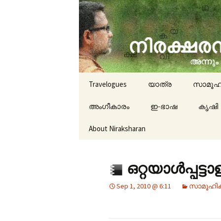
travelogues, book reviews, 
niraksha
Skip to content
Travelogues
യാത്ര
സാമൂഹ
അംഗീകാരം
ഇ-ഭാഷ
കൃഷി
About Niraksharan
ഒറ്റയാള്‍പ്പട്
Sep 1, 2010 @ 6:11
സാമൂഹി