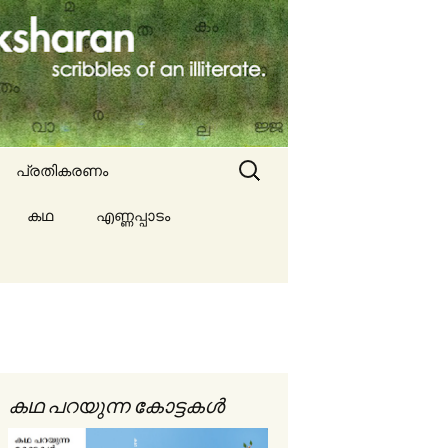
Search
പ്രതികരണം
for:
കഥ
എണ്ണപ്പാടം
ല്ല
ങൾ
കഥ പറയുന്ന കോട്ടകൾ