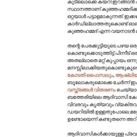
കുടീലൊക്കെ കയറി ഇറങ്ങാന്‍ ഏ
സ്ഥാനത്താണ് കുഞ്ഞഹമ്മദിക്ക
ഒറ്റയാള്‍ പട്ടാളമാകുന്നത്. ഇക
കാര്‍ഡില്ലാത്തതുകൊണ്ട് ഓണക്കി
കുഞ്ഞഹമ്മദ് എന്ന വയനാടന്‍
തന്റെ പേരക്കുട്ടിയുടെ പഴയ ഒരു 
കൊണ്ടുക്കൊടുത്തിട്ട് പിന്നീട് 
അതല്ലാതെ മറ്റ് കുപ്പായം ഒന്ന
മനസ്സിലാക്കിയതുകൊണ്ടുകൂ
കോടതി ഫൈസലും
,
ആഷ്‌ലിയു
ബൂലോകരുമൊക്കെ ചേര്‍ന്ന് ഇ
വസ്ത്രങ്ങള്‍ വിതരണം
ചെയ്യാന
ബത്തേരിയിലെ ആദിവാസി കോളനി
വിവരവും കൃത്യവും വ്യക്തവു
ഡയറിയില്‍ ഉള്ളതുപോലെ മറ്റേത
ഉണ്ടോയെന്ന് കണ്ടുതന്നെ അ
ആദിവാസികള്‍ക്കായുള്ള പ്രവര