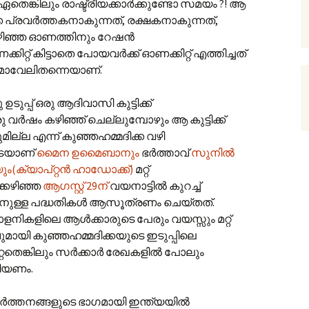
തെങ്കിലും രാഷ്ട്രീയക്കാര്‍ക്കുണ്ടോ സമയം ?! ആ
 പ്രവര്‍ത്തകനാകുന്നത്, രക്ഷകനാകുന്നത്,
്കഴിഞ്ഞ ഓണത്തിനും റേഷന്‍‌
റ്റ് കിട്ടാതെ പോയവര്‍ക്ക് ഓണക്കിറ്റ് എത്തിച്ചത്
 മാവേലിതന്നെയാണ്.
ഉടുപ്പ് ഒരു ആദിവാസി കുട്ടിക്ക്
ഒരു വര്‍ഷം കഴിഞ്ഞ് ചെല്ലുമ്പോഴും ആ കുട്ടിക്ക്
ുമില്ല എന്ന് കുഞ്ഞഹമ്മദിക്ക വഴി
ടെയാണ്
മൈന ഉമൈബാനും
ഭര്‍ത്താവ്
സുനില്‍
ം(ക്യാപ്റ്റന്‍ ഹാഡോക്ക്)
മറ്റ്
ക്കഴിഞ്ഞ
ആഗസ്റ്റ് 29ന്
വയനാട്ടില്‍ കുറച്ച്
ുള്ള പദ്ധതികള്‍ ആസൂത്രണം ചെയ്തത്.
കളിലെ ആള്‍ക്കാരുടെ പേരും വയസ്സും മറ്റ്
മായി കുഞ്ഞഹമ്മദിക്കയുടെ ഇടുപ്പിലെ
െങ്കിലും സര്‍ക്കാര്‍ രേഖകളില്‍ പോലും
റിയണം.
്‍ത്തനങ്ങളുടെ ഭാഗമായി ഇന്ത്യയില്‍