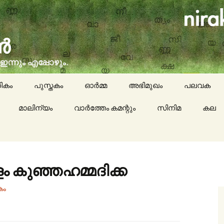
social issues, cinema, memories & lot more…
ran (നിരക്ഷരൻ)
ികം
പുസ്തകം
ഓർമ്മ
അഭിമുഖം
പലവക
മാലിന്യം
വാർത്തേം കമന്റും
സിനിമ
കായികം
കല
കവിതയേയ
പാചകം
ടാളം കുഞ്ഞഹമ്മദിക്ക
മാദ്ധ്യമങ്
കം